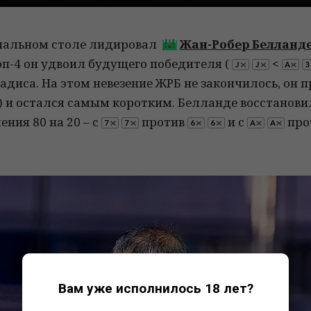
нальном столе лидировал
Жан-Робер Белланд
топ-4 он удвоил будущего победителя (
<
диса. На этом невезение ЖРБ не закончилось, он 
) и остался самым коротким. Белланде восстановил
ения 80 на 20 – c
против
и c
про
Вам уже исполнилось 18 лет?