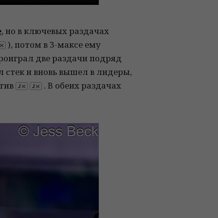
е
, но в ключевых раздачах
), потом в 3-максе ему
проиграл две раздачи подряд
 стек и вновь вышел в лидеры,
тив
. В обеих раздачах