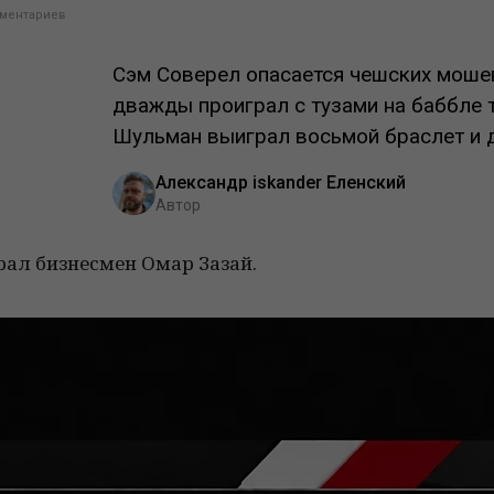
ментариев
Сэм Соверел опасается чешских моше
дважды проиграл с тузами на баббле т
Шульман выиграл восьмой браслет и д
Александр iskander Еленский
Автор
рал бизнесмен Омар Зазай.