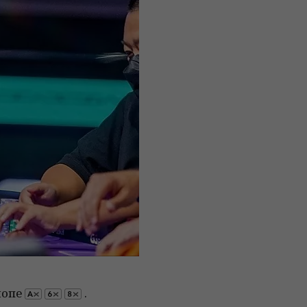
лопе
.