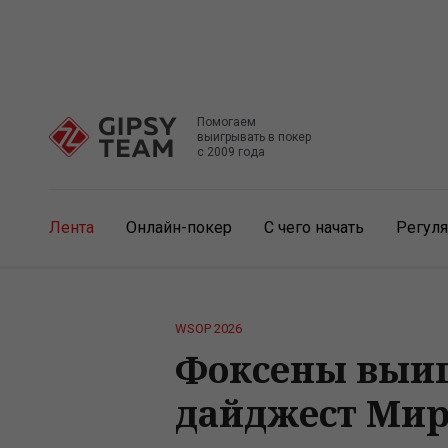
Помогаем
выигрывать в покер
с 2009 года
Лента
Онлайн-покер
С чего начать
Регул
WSOP 2026
Фоксены выигр
дайджест Мир