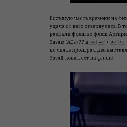
Большую часть времени на фи
удача от него отвернулась. В 
раздали флеш во флеш Аргириа
Зазаю (ATs<77 и
<
но опять проиграл два выставл
Зазай ловил сет на флопе.