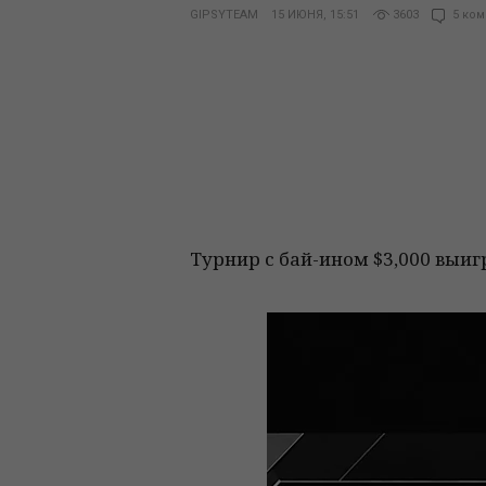
GIPSYTEAM
15 ИЮНЯ, 15:51
3603
5 ком
Турнир с бай-ином $3,000 выиг