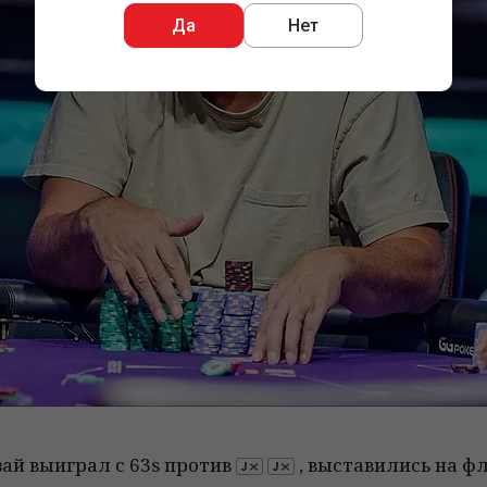
Да
Нет
зай выиграл с 63s против
, выставились на ф