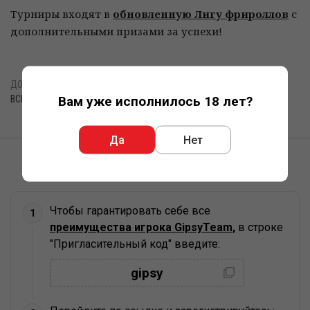
Турниры входят в
обновленную Лигу фрироллов
с
дополнительными призами за успехи!
ДОПОЛНИТЕЛЬНАЯ ИНФОРМАЦИЯ НА СТРАНИЦЕ ПОКЕР-РУМА
Вам уже исполнилось 18 лет?
BCPOKER
Да
Нет
Регистрация на BCPoker
Чтобы гарантировать себе все
1
преимущества игрока GipsyTeam,
в строке
"Пригласительный код" введите:
Скопировано
gipsy