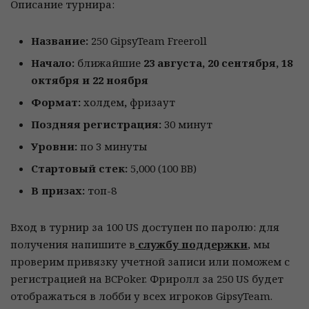
Описание турнира:
Название:
250 GipsyTeam Freeroll
Начало:
ближайшие
23 августа, 20 сентября, 18
октября и 22 ноября
Формат:
холдем
,
фризаут
Поздняя регистрация:
30 минут
Уровни:
по 3 минуты
Стартовый стек:
5,000 (100 BB)
В призах:
топ-8
Вход в турнир за 100 US доступен по паролю: для
получения напишите в
службу поддержки
, мы
проверим привязку учетной записи или поможем с
регистрацией на BCPoker. Фриролл за 250 US будет
отображаться в лобби у всех игроков GipsyTeam.