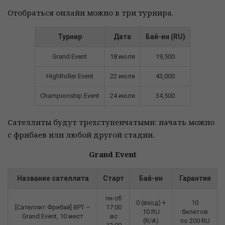
Отобраться онлайн можно в три турнира.
Турнир
Дата
Бай-ин (RU)
Grand Event
18 июля
19,500
HighRoller Event
22 июля
43,000
Championship Event
24 июля
34,500
Сателлиты будут трехступенчатыми: начать можно
с фрибаев или любой другой стадии.
Grand Event
Название сателлита
Старт
Бай-ин
Гарантия
пн-сб
0 (вход) +
10
[Cателлит Фрибай] BPT –
17:00
10 RU
билетов
Grand Event, 10 мест
вс
(R/A)
по 200 RU