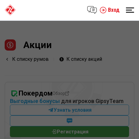
Вход
Акции
К списку румов
К списку акций
Покердом
Обзор
Выгодные бонусы
для игроков GipsyTeam
Узнать условия
Регистрация