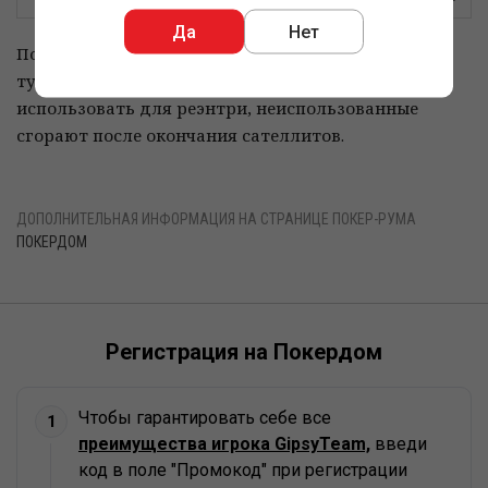
Да
Нет
Победителей автоматически зарегистрируют в
турнирах. Повторно выигранные билеты можно
использовать для реэнтри, неиспользованные
сгорают после окончания сателлитов.
ДОПОЛНИТЕЛЬНАЯ ИНФОРМАЦИЯ НА СТРАНИЦЕ ПОКЕР-РУМА
ПОКЕРДОМ
Регистрация на Покердом
Чтобы гарантировать себе все
1
преимущества игрока GipsyTeam,
введи
код в поле "Промокод" при регистрации
Скопировано