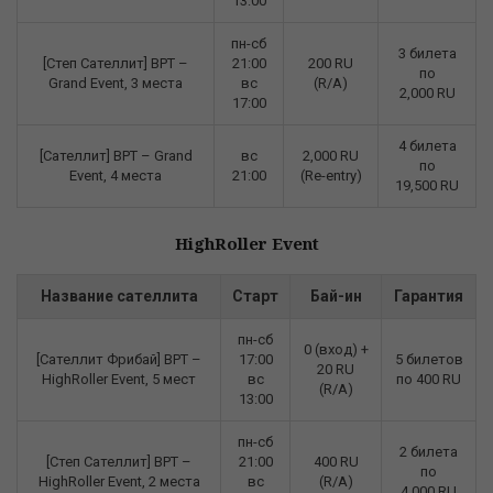
13:00
пн-сб
3 билета
[Степ Cателлит] BPT –
21:00
200 RU
по
Grand Event, 3 места
вс
(R/A)
2,000 RU
17:00
4 билета
[Сателлит] BPT – Grand
вс
2,000 RU
по
Event, 4 места
21:00
(Re-entry)
19,500 RU
HighRoller Event
Название сателлита
Старт
Бай-ин
Гарантия
пн-сб
0 (вход) +
[Cателлит Фрибай] BPT –
17:00
5 билетов
20 RU
HighRoller Event, 5 мест
вс
по 400 RU
(R/A)
13:00
пн-сб
2 билета
[Степ Cателлит] BPT –
21:00
400 RU
по
HighRoller Event, 2 места
вс
(R/A)
4,000 RU