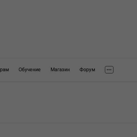
ярам
Обучение
Магазин
Форум