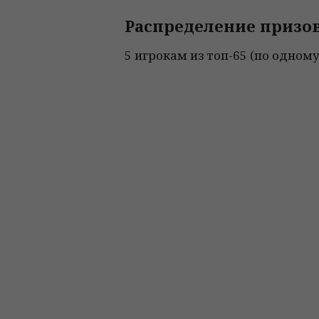
Распределение призо
5 игрокам из топ-65 (по одном