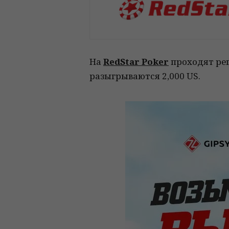
На
RedStar Poker
проходят рег
разыгрываются 2,000 US.