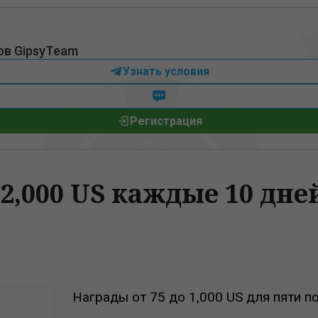
ов GipsyTeam
Узнать условия
Регистрация
 2,000 US каждые 10 дне
Награды от 75 до 1,000 US для пяти по