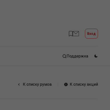
Вход
Поддержка
К списку румов
К списку акций