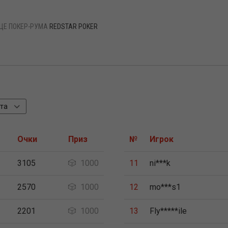
ЦЕ ПОКЕР-РУМА
REDSTAR POKER
Очки
Приз
№
Игрок
3105
🎲 1000
11
ni***k
2570
🎲 1000
12
mo***s1
2201
🎲 1000
13
Fly*****ile