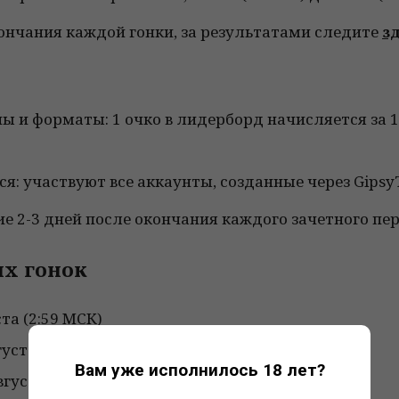
нчания каждой гонки, за результатами следите
з
 и форматы: 1 очко в лидерборд начисляется за 1
тся: участвуют все аккаунты, созданные через Gipsy
е 2-3 дней после окончания каждого зачетного пе
х гонок
ста (2:59 МСК)
густа (2:59 МСК)
Вам уже исполнилось 18 лет?
вгуста (2:59 МСК)