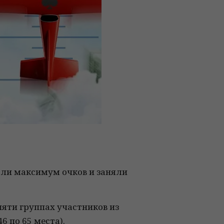
али максимум очков и заняли
пяти группах участников из
6 по 65 места).