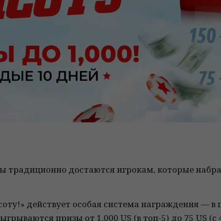
зы традиционно достаются игрокам, которые набр
соту!» действует особая система награждения — в 
рываются призы от 1,000 US (в топ-5) до 75 US (с 4