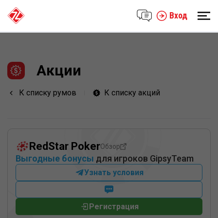
Вход
Акции
К списку румов
К списку акций
RedStar Poker
Обзор
Выгодные бонусы
для игроков GipsyTeam
Узнать условия
Регистрация