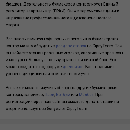
бюджет. Деятельность букмекеров контролирует Единый
регулятор азартных игр (ЕРАИ). Он же перечисляет деньги
на развитие профессионального и детско-юношеского
спорта.
Все плюсы и минусы офшорных и легальных букмекерских
контор можно обсудить в
разделе ставок
на GipsyTeam. Там
вы найдете отзывы реальных игроков, спортивные прогнозы
и конкурсы. Большую пользу принесет и личный блог. Его
можно создать
в подфоруме
дневников
. Блог поднимет
уровень дисциплины и поможет вести учет.
Вы также можете изучить обзоры на другие букмекерские
конторы, например,
Пари
,
Бетбум
или
Мелбет
. При
регистрации через наш сайт вы сможете делать ставки на
спорт, используя все бонусы от GipsyTeam.