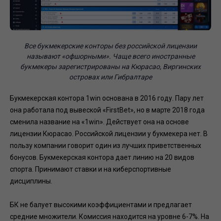
Все букмекерские конторы без российской лицензии
называют
«
офшорными
»
. Чаще всего иностранные
букмекеры зарегистрированы на Кюрасао, Виргинских
островах или Гибралтаре
Букмекерская контора 1win основана в 2016 году. Пару лет
она работала под вывеской «FirstBet», но в марте 2018 года
сменила название на «1win». Действует она на основе
лицензии Кюрасао. Российской лицензии у букмекера нет. В
пользу компании говорит один из лучших приветственных
бонусов. Букмекерская контора дает линию на 20 видов
спорта. Принимают ставки и на киберспортивные
дисциплины.
БК не балует высокими коэффициентами и предлагает
средние множители. Комиссия находится на уровне 6-7%. На