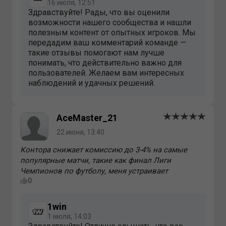
16 июля, 12:51
Здравствуйте! Рады, что вы оценили
возможности нашего сообщества и нашли
полезным контент от опытных игроков. Мы
передадим ваш комментарий команде —
такие отзывы помогают нам лучше
понимать, что действительно важно для
пользователей. Желаем вам интересных
наблюдений и удачных решений.
AceMaster_21
22 июня, 13:40
Контора снижает комиссию до 3-4% на самые
популярные матчи, такие как финал Лиги
Чемпионов по футболу, меня устраивает
0
1win
1 июля, 14:03