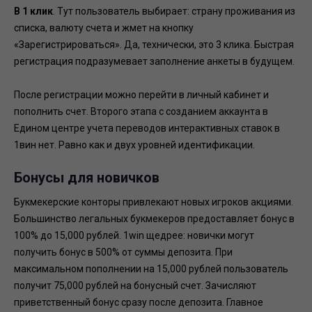
В 1 клик
. Тут пользователь выбирает: страну проживания из
списка, валюту счета и жмет на кнопку
«Зарегистрироваться». Да, технически, это 3 клика. Быстрая
регистрация подразумевает заполнение анкеты в будущем.
После регистрации можно перейти в личный кабинет и
пополнить счет. Второго этапа с созданием аккаунта в
Едином центре учета переводов интерактивных ставок в
1вин нет. Равно как и двух уровней идентификации.
Бонусы для новичков
Букмекерские конторы привлекают новых игроков акциями.
Большинство легальных букмекеров предоставляет бонус в
100% до 15,000 рублей. 1win щедрее: новички могут
получить бонус в 500% от суммы депозита. При
максимальном пополнении на 15,000 рублей пользователь
получит 75,000 рублей на бонусный счет. Зачисляют
приветственный бонус сразу после депозита. Главное