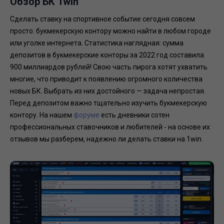
Обзор БК 1win
Сделать ставку на спортивное событие сегодня совсем
просто: букмекерскую контору можно найти в любом городе
или уголке интернета. Статистика наглядная: сумма
депозитов в букмекерские конторы за 2022 год составила
900 миллиардов рублей! Свою часть пирога хотят ухватить
многие, что приводит к появлению огромного количества
новых БК. Выбрать из них достойного — задача непростая.
Перед депозитом важно тщательно изучить букмекерскую
контору. На нашем
форуме
есть дневники сотен
профессиональных ставочников и любителей - на основе их
отзывов мы разберем, надежно ли делать ставки на 1win.