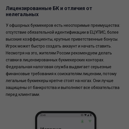
Лицензированные БК и отличия от
нелегальных
У офшорных букмекеров есть неоспоримые преимущества:
отсутствие обязательной идентификации в ЕЦУПИС, более
высокие коэффициенты, крупные приветственные бонусы.
Игрок может быстро создать аккаунт и начать ставить.
Несмотря на это, жителям России рекомендуем делать
ставки в лицензированных букмекерских конторах.
Федеральная налоговая служба выдвигает серьезные
финансовые требования к соискателям лицензии, потому
легальные букмекеры крепче стоят на ногах. Они лучше
защищены от банкротства и выполняют все обязательства
перед клиентами.