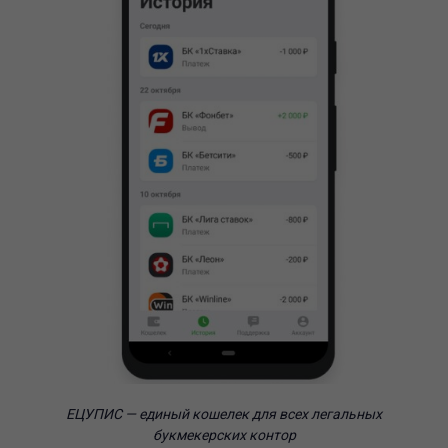
ЕЦУПИС — единый кошелек для всех легальных
букмекерских контор