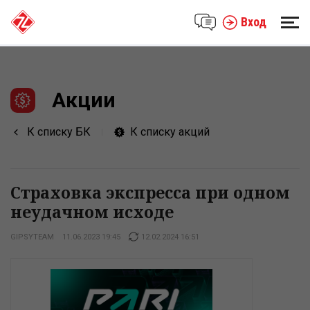
Вход
Акции
К списку БК
К списку акций
Страховка экспресса при одном
неудачном исходе
GIPSYTEAM
11.06.2023 19:45
12.02.2024 16:51