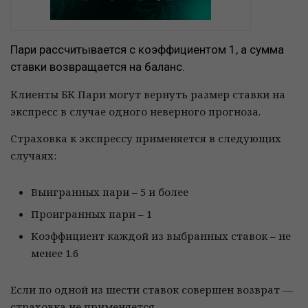
Пари рассчитывается с коэффициентом 1, а сумма
ставки возвращается на баланс.
Клиенты БК Пари могут вернуть размер ставки на
экспресс в случае одного неверного прогноза.
Страховка к экспрессу применяется в следующих
случаях:
Выигранных пари – 5 и более
Проигранных пари – 1
Коэффициент каждой из выбранных ставок – не
менее 1.6
Если по одной из шести ставок совершен возврат —
страховка не применяется.