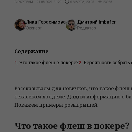
GIPSYTEAM
24.08.2021 21:29
6 МАРТА, 20:25
23958
Лика Герасимова
Дмитрий Imbafer
Эксперт
Редактор
Содержание
Что такое флеш в покере?
Вероятность собрать
Рассказываем для новичков, что такое флеш
техасском холдеме. Дадим информацию о баз
Покажем примеры розыгрышей.
Что такое флеш в покере?