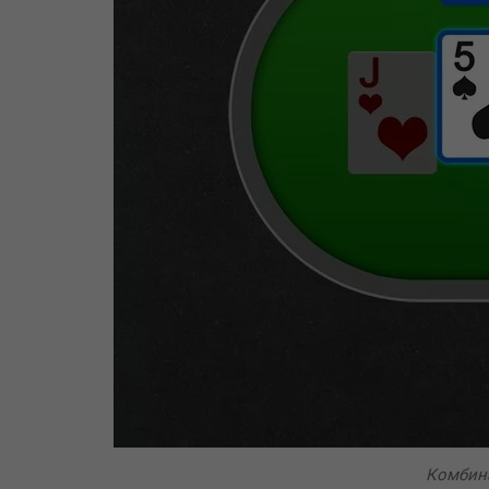
Комбина