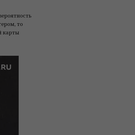
вероятность
тером, то
й карты