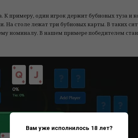
 К примеру, один игрок держит бубновых туза и ко
и. На столе лежат три бубновых карты. В таких си
му номиналу. В нашем примере победителем стан
Вам уже исполнилось 18 лет?