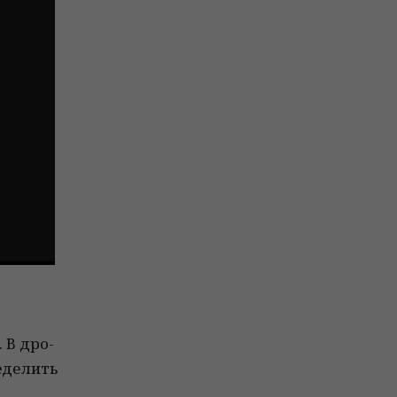
 В дро-
еделить