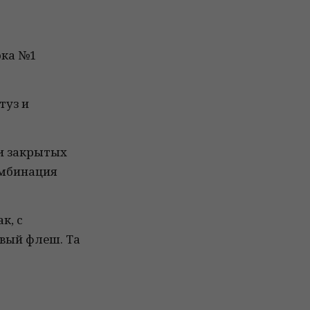
ока №1
туз и
ри закрытых
омбинация
к, с
овый флеш. Та