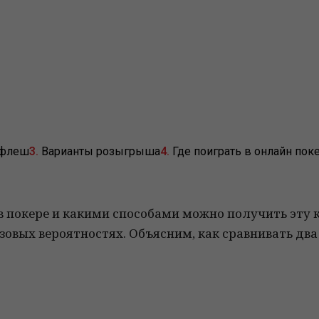
 флеш
Варианты розыгрыша
Где поиграть в онлайн пок
 в покере и какими способами можно получить эту
овых вероятностях. Объясним, как сравнивать два