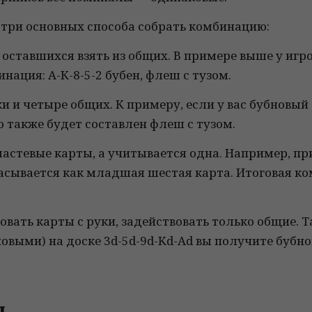
ь три основных способа собрать комбинацию:
и оставшихся взять из общих. В примере выше у игр
инация: А-К-8-5-2 бубен, флеш с тузом.
ки и четыре общих. К примеру, если у вас бубновый 
то также будет составлен флеш с тузом.
 мастевые карты, а учитывается одна. Например, п
тбрасывается как младшая шестая карта. Итоговая к
овать карты с руки, задействовать только общие. Та
овыми) на доске 3d-5d-9d-Kd-Ad вы получите бубн
ш