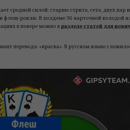
ет средней силой: старше стрита, сета, двух пар и
 и флеш-роялю. В холдеме 36-карточной колодой 
нациях в покере можно в
разделе статей для нови
ант перевода: «краска». В русском языке сложило