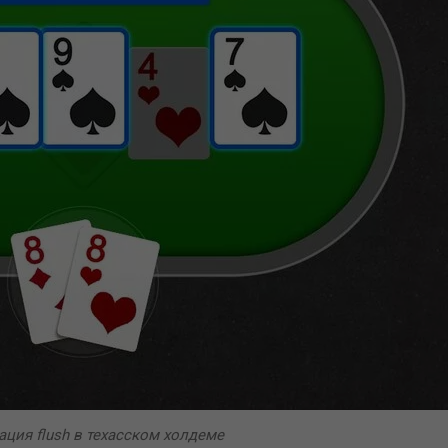
ция flush в техасском холдеме