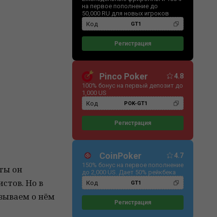
на первое пополнение до
50,000 RU для новых игроков
Код
GT1
Регистрация
Pinco Poker
4.8
100% бонус на первый депозит до
1,000 US
Код
POK-GT1
Регистрация
CoinPoker
4.7
150% бонус на первое пополнение
ты он
до 2,000 US. Дает 50% рейкбека
стов. Но в
Код
GT1
азываем о нём
Регистрация