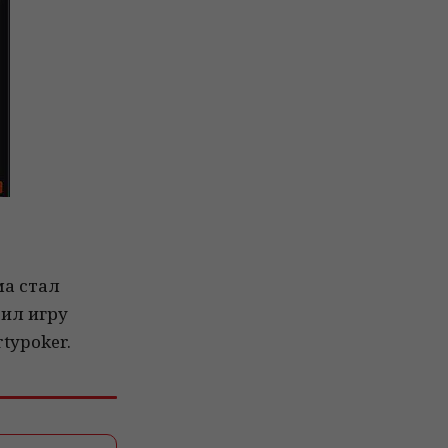
ма стал
тил игру
typoker.