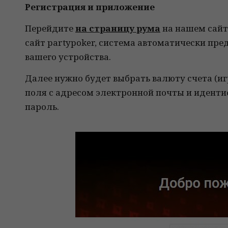
Регистрация и приложение
Перейдите
на страницу рума
на нашем сайт
сайт partypoker, система автоматически пр
вашего устройства.
Далее нужно будет выбрать валюту счета (иг
поля с адресом электронной почты и иденти
пароль.