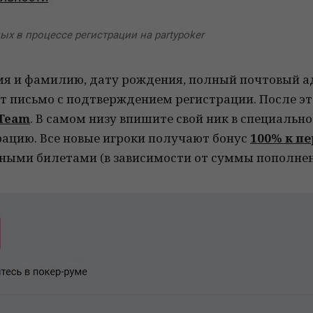
х в процессе регистрации на partypoker
мя и фамилию, дату рождения, полный почтовый а
т письмо с подтверждением регистрации. После эт
yTeam
. В самом низу впишите свой ник в специально
ацию. Все новые игроки получают бонус
100% к п
рными билетами (в зависимости от суммы пополнен