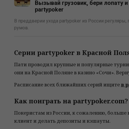
Вызывай грузовик, бери лопату и
partypoker
В преддверии ухода partypoker из России регуляры
румов.
Серии partypoker в Красной Пол
Пати проводил крупные и популярные турнирн
они на Красной Поляне в казино «Сочи». Верн
Расписание всех ближайших серий ищите
в 
Как поиграть на partypoker.com?
Покеристам из России, к сожалению, больше 
клиент и делать депозиты и кэшауты.