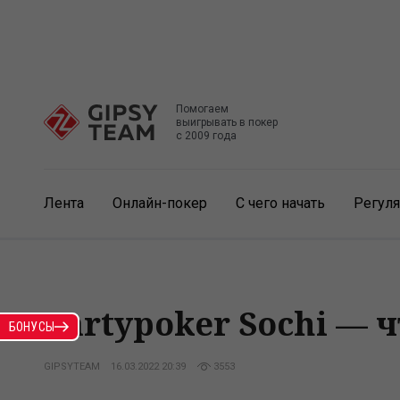
Помогаем
выигрывать в покер
с 2009 года
Лента
Онлайн-покер
С чего начать
Регул
Partypoker Sochi — ч
БОНУСЫ
GIPSYTEAM
16.03.2022 20:39
3553