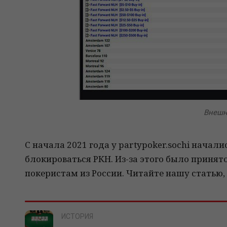
Внешни
С начала 2021 года у partypoker.sochi начал
блокироваться РКН. Из-за этого было принято
покеристам из России. Читайте нашу статью,
ИСТОРИЯ