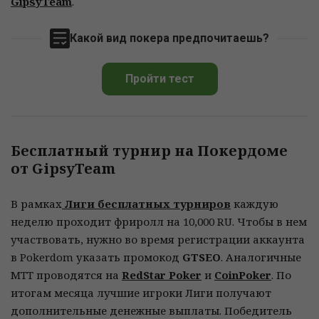
GipsyTeam
.
Какой вид покера предпочитаешь?
Пройти тест
Бесплатный турнир на Покердоме
от GipsyTeam
В рамках
Лиги бесплатных турниров
каждую
неделю проходит фриролл на 10,000 RU. Чтобы в нем
участвовать, нужно во время регистрации аккаунта
в Pokerdom указать промокод
GTSEO
. Аналогичные
MTT проводятся на
RedStar Poker
и
CoinPoker
. По
итогам месяца лучшие игроки Лиги получают
дополнительные денежные выплаты. Победитель