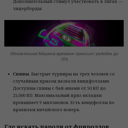
Дополнительный стимул участвовать в лигах —
лидерборды.
Обновленная Машина времени приносит рейкбек до
70%
Спины
. Быстрые турниры на трех человек со
случайным призом назвали виндфоллами.
Доступны спины с бай-инами от 50 RU до
25,000 RU. Максимальный приз вкладки
превышает 9 миллионов. Есть виндфоллы по
правилам китайского покера.
Где искать пароли от фрироллов