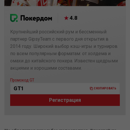
4.8
Крупнейший российский рум и бессменный
партнер GipsyTeam с первого дня открытия в
2014 году. Широкий выбор кэш-игры и турниров
по всем популярным форматам: от холдема и
омахи до китайского покера. Известен щедрыми
акциями и хорошими составами.
Скопировано
Промокод GT
GT1
СКОПИРОВАТЬ
Регистрация