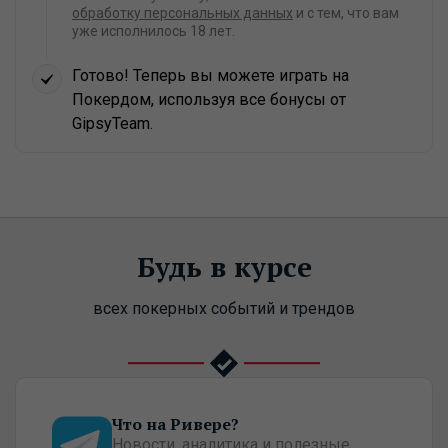
обработку персональных данных
и с тем, что вам
уже исполнилось 18 лет.
Готово! Теперь вы можете играть на
Покердом, используя все бонусы от
GipsyTeam.
Будь в курсе
всех покерных событий и трендов
Что на Ривере?
Новости, аналитика и полезные