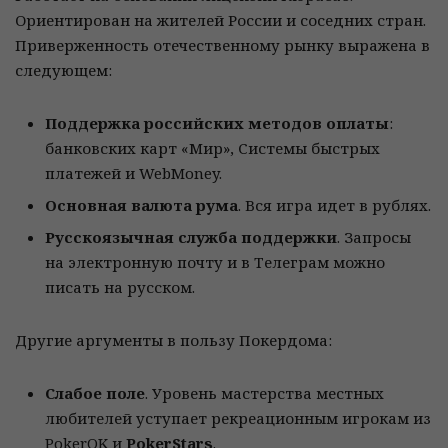
Ориентирован на жителей России и соседних стран.
Приверженность отечественному рынку выражена в
следующем:
Поддержка российских методов оплаты
:
банковских карт «Мир», Системы быстрых
платежей и WebMoney.
Основная валюта рума
. Вся игра идет в рублях.
Русскоязычная служба поддержки
. Запросы
на электронную почту и в Телеграм можно
писать на русском.
Другие аргументы в пользу Покердома:
Слабое поле
. Уровень мастерства местных
любителей уступает рекреационным игрокам из
PokerOK и
PokerStars
.