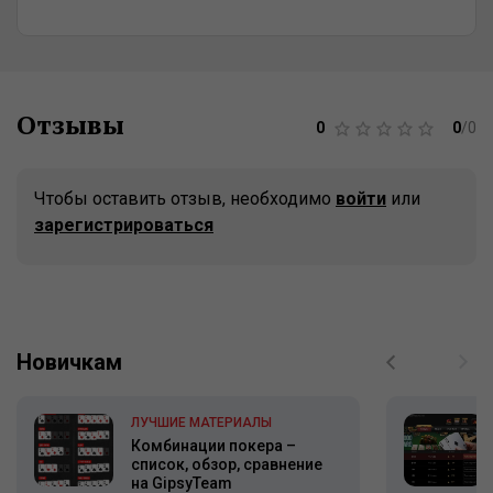
Отзывы
0
0
/
0
Чтобы оставить отзыв, необходимо
войти
или
зарегистрироваться
Новичкам
ЛУЧШИЕ МАТЕРИАЛЫ
Комбинации покера –
список, обзор, сравнение
на GipsyTeam