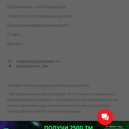
Ограничение ответственности
Обработка персональных данных
Политика конфиденциальности
О сайте
Авторы
support@gipsyteam.ru
gipsyteamru_bot
Условия использования материалов сайта
Сайт предназначен для лиц старше 18 лет, носит исключительно
информационный характер и не занимается организацией игры на
деньги. Мы ведем нашу деятельность в полном соответствии с
законодательством Российской Федерации.