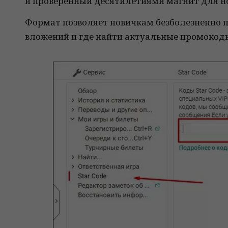
и проверенный десятилетиями магнит для н
Формат позволяет новичкам безболезненно по
вложений и где найти актуальные промокоды