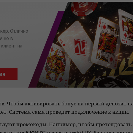
кер. Отлично
очно в
клиент на
ия
в. Чтобы активировать бонус на первый депозит н
ет. Система сама проведет подключение к акции.
ьзуют промокоды. Например, чтобы претендовать
ввести код
NEWTG
и внести от 50 US. Раздел с акци