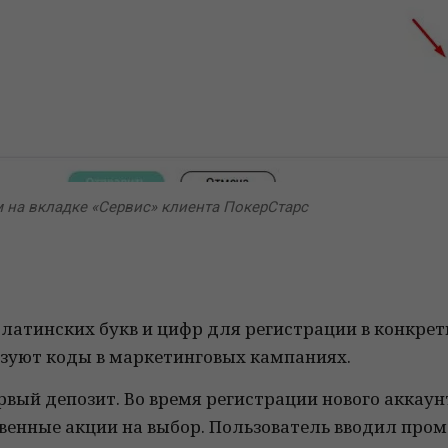
на вкладке «Сервис» клиента ПокерСтарс
 латинских букв и цифр для регистрации в конкре
ьзуют коды в маркетинговых кампаниях.
рвый депозит. Во время регистрации нового аккаун
венные акции на выбор. Пользователь вводил промо