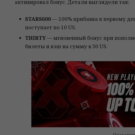
активировал бонус. Детали выглядели так:
STARS600
— 100% прибавка к первому депо
поступает по 10 US.
THIRTY
— мгновенный бонус при пополне
билеты и кэш на сумму в 30 US.