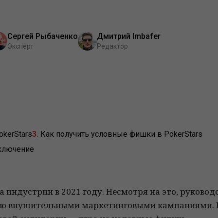
Сергей Рыбаченко
Дмитрий Imbafer
Эксперт
Редактор
okerStars
Как получить условные фишки в PokerStars
ключение
 индустрии в 2021 году. Несмотря на это, руковод
ию внушительными маркетинговыми кампаниями. Е