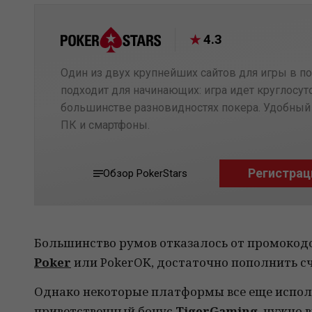
4.3
Один из двух крупнейших сайтов для игры в по
подходит для начинающих: игра идет круглосут
большинстве разновидностях покера. Удобный 
ПК и смартфоны.
Регистрац
Обзор PokerStars
Большинство румов отказалось от промокодо
Poker
или PokerOK, достаточно пополнить сч
Однако некоторые платформы все еще испол
приветственный бонус
TigerGaming
, нужно 