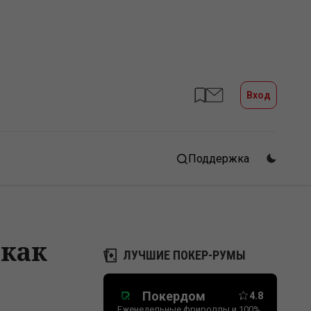
Вход
Поддержка
 как
ЛУЧШИЕ ПОКЕР-РУМЫ
Покердом
4.8
Еженедельные фрироллы и 100%