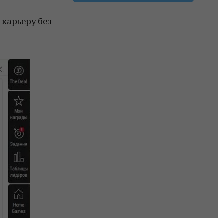
 карьеру без