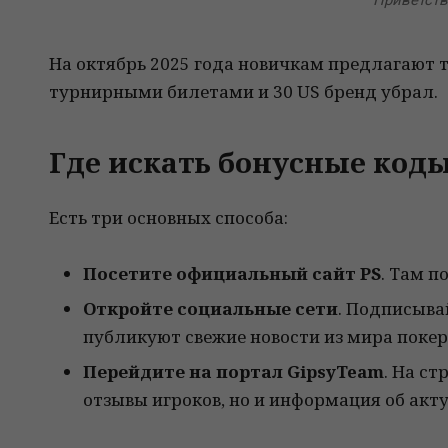
Приветств
На октябрь 2025 года новичкам предлагают т
турнирными билетами и 30 US бренд убрал.
Где искать бонусные коды
Есть три основных способа:
Посетите официальный сайт PS
. Там п
Откройте социальные сети
. Подписыва
публикуют свежие новости из мира покер
Перейдите на портал GipsyTeam
. На ст
отзывы игроков, но и информация об акт