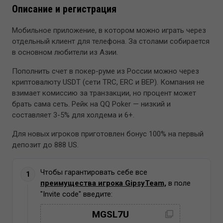
Описание и регистрация
Мобильное приложение, в котором можно играть через
отдельный клиент для телефона. За столами собирается
в основном любители из Азии.
Пополнить счет в покер-руме из России можно через
криптовалюту USDT (сети TRC, ERC и BEP). Компания не
взимает комиссию за транзакции, но процент может
брать сама сеть. Рейк на QQ Poker — низкий и
составляет 3-5% для холдема и 6+.
Для новых игроков приготовлен бонус 100% на первый
депозит до 888 US.
Чтобы гарантировать себе все
1
преимущества игрока GipsyTeam,
в поле
Скопировано
"Invite code" введите:
MGSL7U