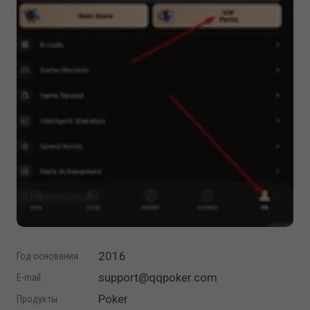
2016
Год основания
support@qqpoker.com
E-mail
Poker
Продукты