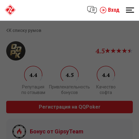
Вход
Код
MGSL7U
Регистрация
К списку румов
4.5
4.4
4.5
4.4
Репутация
Привлекательность
Качество
по отзывам
бонусов
софта
Регистрация на QQPoker
Бонус от GipsyTeam