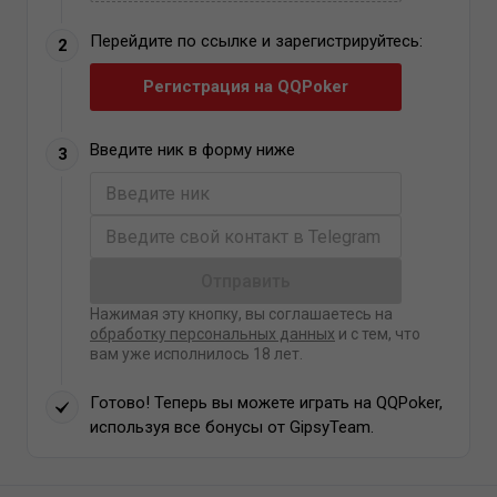
Перейдите по ссылке и зарегистрируйтесь:
2
Регистрация на QQPoker
Введите ник в форму ниже
3
Нажимая эту кнопку, вы соглашаетесь на
обработку персональных данных
и с тем, что
вам уже исполнилось 18 лет.
Готово! Теперь вы можете играть на QQPoker,
используя все бонусы от GipsyTeam.