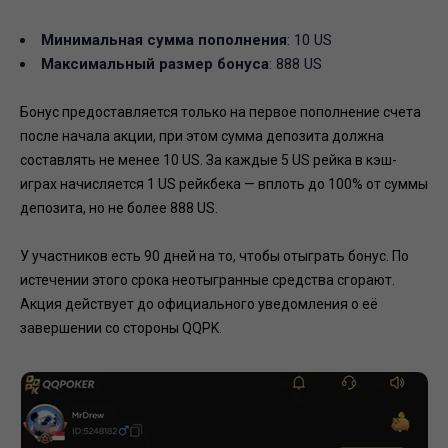
Минимальная сумма пополнения
: 10 US
Максимальный размер бонуса
: 888 US
Бонус предоставляется только на первое пополнение счета
после начала акции, при этом сумма депозита должна
составлять не менее 10 US. За каждые 5 US рейка в кэш-
играх начисляется 1 US рейкбека — вплоть до 100% от суммы
депозита, но не более 888 US.
У участников есть 90 дней на то, чтобы отыграть бонус. По
истечении этого срока неотыгранные средства сгорают.
Акция действует до официального уведомления о её
завершении со стороны QQPK.