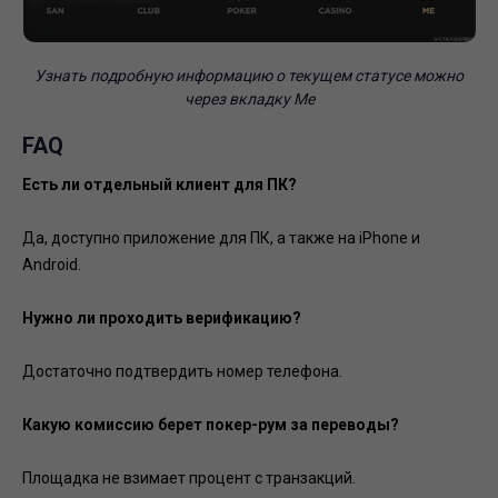
Узнать подробную информацию о текущем статусе можно
через вкладку Me
FAQ
Есть ли отдельный клиент для ПК?
Да, доступно приложение для ПК, а также на iPhone и
Android.
Нужно ли проходить верификацию?
Достаточно подтвердить номер телефона.
Какую комиссию берет покер-рум за переводы?
Площадка не взимает процент с транзакций.