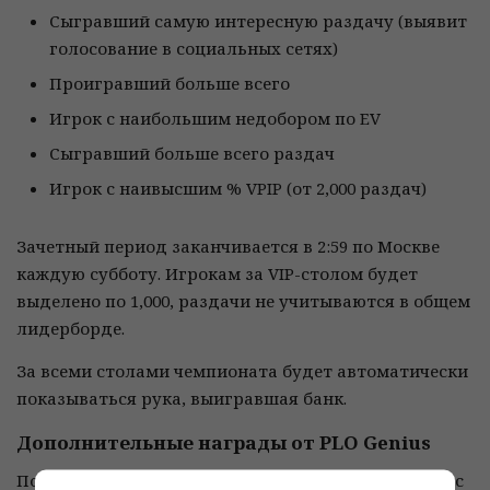
Сыгравший самую интересную раздачу (выявит
голосование в социальных сетях)
Проигравший больше всего
Игрок с наибольшим недобором по EV
Сыгравший больше всего раздач
Игрок с наивысшим % VPIP (от 2,000 раздач)
Зачетный период заканчивается в 2:59 по Москве
каждую субботу. Игрокам за VIP-столом будет
выделено по 1,000, раздачи не учитываются в общем
лидерборде.
За всеми столами чемпионата будет автоматически
показываться рука, выигравшая банк.
Дополнительные награды от PLO Genius
Подписку PLO Genius на месяц получат все игроки с