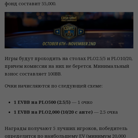
фонд составит 55,000.
Игры будут проходить на столах PLO2.5/5 и PLO10/20,
причем комиссия на них не берется. Минимальный
взнос составляет 100BB.
Очки начисляются по следующей схеме:
1 EVBB на PLO500 (2.5/5)
— 1 очко
1 EVBB на PLO2,000 (10/20 с анте)
— 2.5 очка
Награды получают 5 лучших игроков, победитель
определится по наибольшему EV (минимум 20,000