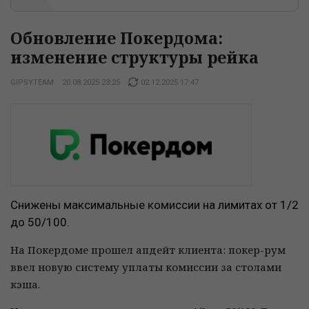
Обновление Покердома:
изменение структуры рейка
GIPSYTEAM
20.08.2025 23:25
02.12.2025 17:47
Снижены максимальные комиссии на лимитах от 1/2
до 50/100.
На Покердоме прошел апдейт клиента: покер-рум
ввел новую систему уплаты комиссии за столами
кэша.