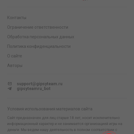
Контакты
Ограничение ответственности
Обработка персональных данных
Политика конфиденциальности
О сайте
Авторы
support@gipsyteam.ru
gipsyteamru_bot
Условия использования материалов сайта
Сайт предназначен для лиц старше 18 лет, носит исключительно
информационный характер и не занимается организацией игры на
деньги. Мы ведем нашу деятельность в полном соответствии с