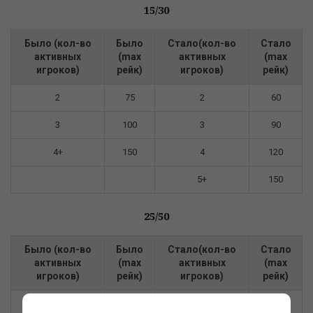
15/30
Было (кол-во
Было
Стало(кол-во
Стало
активных
(max
активных
(max
игроков)
рейк)
игроков)
рейк)
2
75
2
60
3
100
3
90
4+
150
4
120
5+
150
25/50
Было (кол-во
Было
Стало(кол-во
Стало
активных
(max
активных
(max
игроков)
рейк)
игроков)
рейк)
2
100
2
75