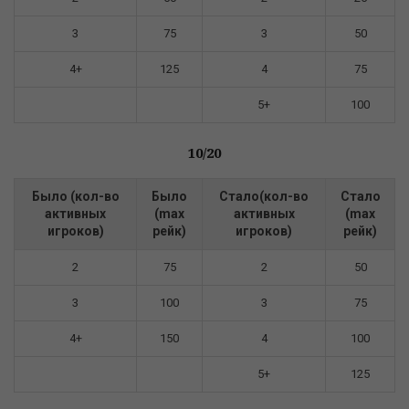
3
75
3
50
4+
125
4
75
5+
100
10/20
Было (кол-во
Было
Стало(кол-во
Стало
активных
(max
активных
(max
игроков)
рейк)
игроков)
рейк)
2
75
2
50
3
100
3
75
4+
150
4
100
5+
125