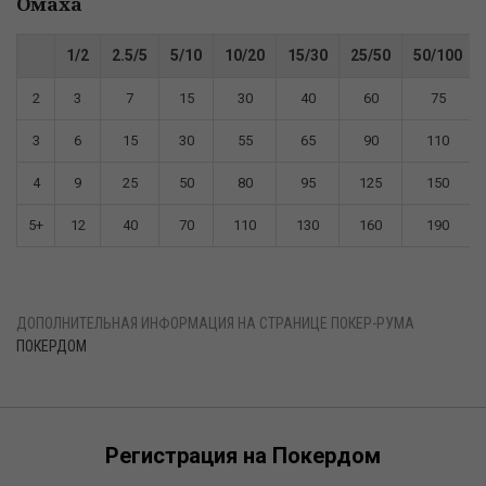
Омаха
1/2
2.5/5
5/10
10/20
15/30
25/50
50/100
2
3
7
15
30
40
60
75
3
6
15
30
55
65
90
110
4
9
25
50
80
95
125
150
5+
12
40
70
110
130
160
190
ДОПОЛНИТЕЛЬНАЯ ИНФОРМАЦИЯ НА СТРАНИЦЕ ПОКЕР-РУМА
ПОКЕРДОМ
Регистрация на Покердом