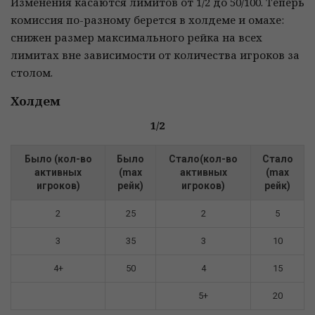
Изменения касаются лимитов от 1/2 до 50/100. Теперь
комиссия по-разному берется в холдеме и омахе:
снижен размер максимального рейка на всех
лимитах вне зависимости от количества игроков за
столом.
Холдем
1/2
Было (кол-во
Было
Стало(кол-во
Стало
активных
(max
активных
(max
игроков)
рейк)
игроков)
рейк)
2
25
2
5
3
35
3
10
4+
50
4
15
5+
20