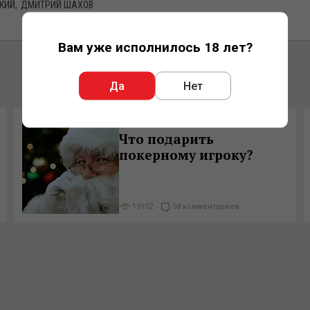
КИЙ
ДМИТРИЙ ШАХОВ
Вам уже исполнилось 18 лет?
Да
Нет
12.12.2012 06:28
Что подарить
покерному игроку?
19152
58 комментариев