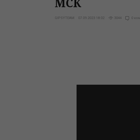
МСК
GIPSYTEAM
07.09.2023 18:02
3044
0 ко