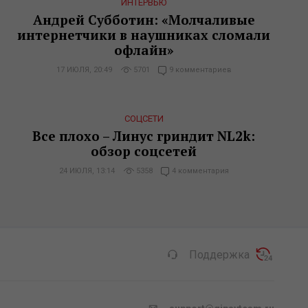
ИНТЕРВЬЮ
Андрей Субботин: «Молчаливые
интернетчики в наушниках сломали
офлайн»
17 ИЮЛЯ, 20:49
5701
9 комментариев
СОЦСЕТИ
Все плохо – Линус гриндит NL2k:
обзор соцсетей
24 ИЮЛЯ, 13:14
5358
4 комментария
Поддержка