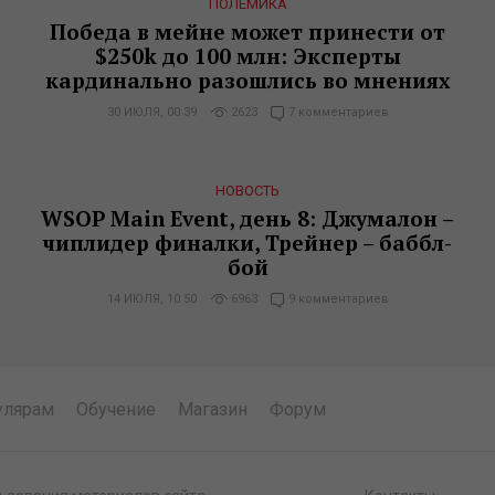
ПОЛЕМИКА
Победа в мейне может принести от
$250k до 100 млн: Эксперты
кардинально разошлись во мнениях
30 ИЮЛЯ, 00:39
2623
7 комментариев
НОВОСТЬ
WSOP Main Event, день 8: Джумалон –
чиплидер финалки, Трейнер – баббл-
бой
14 ИЮЛЯ, 10:50
6963
9 комментариев
улярам
Обучение
Магазин
Форум