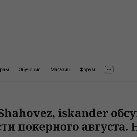
ярам
Обучение
Магазин
Форум
, Shahovez, iskander об
ти покерного августа. Н