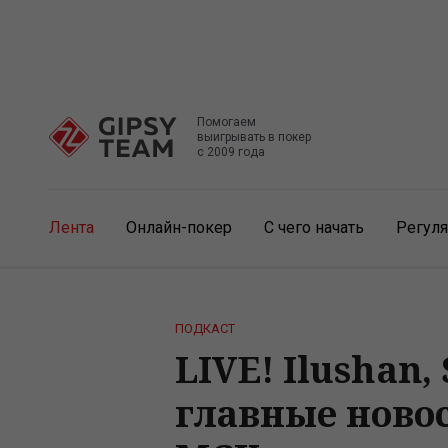
Помогаем
выигрывать в покер
с 2009 года
Лента
Онлайн-покер
С чего начать
Регул
ПОДКАСТ
LIVE! Ilushan
главные новос