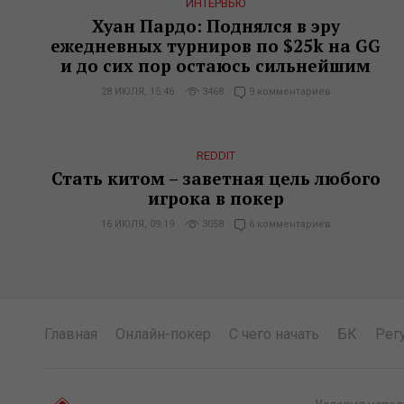
ИНТЕРВЬЮ
Хуан Пардо: Поднялся в эру
ежедневных турниров по $25k на GG
и до сих пор остаюсь сильнейшим
28 ИЮЛЯ, 15:46
3468
9 комментариев
REDDIT
Стать китом – заветная цель любого
игрока в покер
16 ИЮЛЯ, 09:19
3058
6 комментариев
Главная
Онлайн-покер
С чего начать
БК
Рег