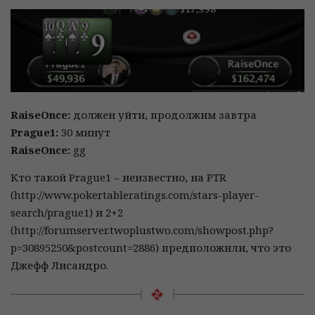
RaiseOnce:
должен уйти, продолжим завтра
Prague1:
30 минут
RaiseOnce:
gg
Кто такой Prague1 – неизвестно, на PTR
(http://www.pokertableratings.com/stars-player-
search/prague1) и 2+2
(http://forumserver.twoplustwo.com/showpost.php?
p=30895250&postcount=2886) предположили, что это
Джефф Лисандро.