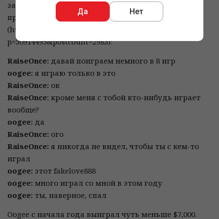
за 1,362 раздачи. oogee тоже отказался от
Да
Нет
предложения пересесть в 8 игр
(http://forumserver.twoplustwo.com/showpost.php?
p=30914495&postcount=2983):
RaiseOnce:
давай поиграем немного в 8 игр
oogee:
я играю только в это
RaiseOnce:
ок
RaiseOnce:
кроме меня с тобой кто-нибудь играет
вообще?
oogee:
да
RaiseOnce:
ого
RaiseOnce:
я никогда не видел, чтобы ты с кем-то
играл
oogee:
этот fakelove888
oogee:
много играл со мной в этом году
oogee:
ты, наверное, спал
Oogee с начала года выиграл чуть меньше $7,000.