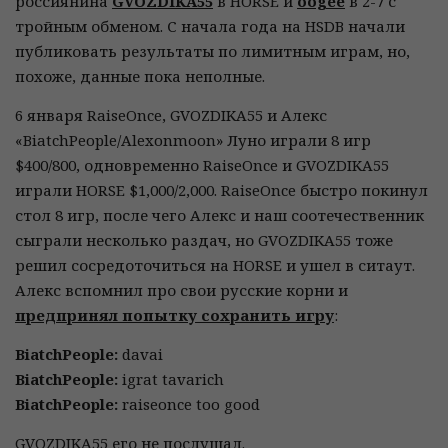
россиянина
GVOZDIKA55
в HORSE и
oogee
в 2-7 с
тройным обменом. С начала года на HSDB начали
публиковать результаты по лимитным играм, но,
похоже, данные пока неполные.
6 января RaiseOnce, GVOZDIKA55 и Алекс
«BiatchPeople/Alexonmoon» Луно играли 8 игр
$400/800, одновременно RaiseOnce и GVOZDIKA55
играли HORSE $1,000/2,000. RaiseOnce быстро покинул
стол 8 игр, после чего Алекс и наш соотечественник
сыграли несколько раздач, но GVOZDIKA55 тоже
решил сосредоточиться на HORSE и ушел в ситаут.
Алекс вспомнил про свои русские корни и
предпринял попытку сохранить игру
:
BiatchPeople:
davai
BiatchPeople:
igrat tavarich
BiatchPeople:
raiseonce too good
GVOZDIKA55 его не послушал.