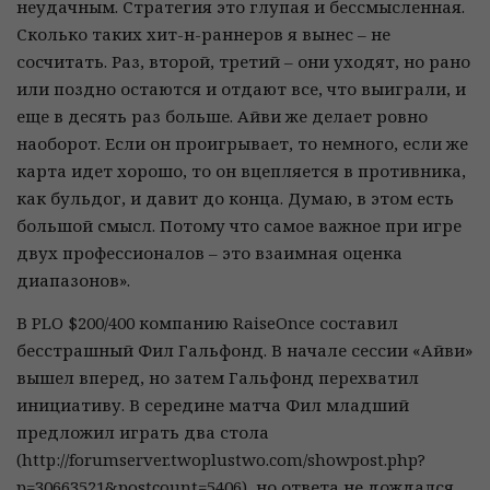
неудачным. Стратегия это глупая и бессмысленная.
Сколько таких хит-н-раннеров я вынес – не
сосчитать. Раз, второй, третий – они уходят, но рано
или поздно остаются и отдают все, что выиграли, и
еще в десять раз больше. Айви же делает ровно
наоборот. Если он проигрывает, то немного, если же
карта идет хорошо, то он вцепляется в противника,
как бульдог, и давит до конца. Думаю, в этом есть
большой смысл. Потому что самое важное при игре
двух профессионалов – это взаимная оценка
диапазонов».
В PLO $200/400 компанию RaiseOnce составил
бесстрашный Фил Гальфонд. В начале сессии «Айви»
вышел вперед, но затем Гальфонд перехватил
инициативу. В середине матча Фил младший
предложил играть два стола
(http://forumserver.twoplustwo.com/showpost.php?
p=30663521&postcount=5406), но ответа не дождался.