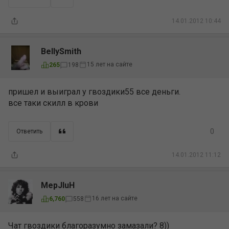
14.01.2012 10:44
BellySmith
15 лет на сайте
265
198
пришел и выиграл у гвоздики55 все деньги.
все таки скилл в крови
0
Ответить
14.01.2012 11:12
MepJIuH
16 лет на сайте
6,760
558
Чат гвоздики благоразумно замазали? 8))