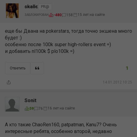
skalle
PR@
15 лет на сайте
-480
158
ЗАБЛОКИРОВАН
еще бы Двана на pokerstars, тогда точно экшена много
будет :)
особенно после 100k super high-rollers event =)
и добавить nl100k $ plo100k =)
1
Ответить
14.01.2012 10:25
Sonit
16 лет на сайте
59
76
А кто такие ChaoRen160, patpatman, Kanu7? Очень
интересные ребята, особенно второй, недавно