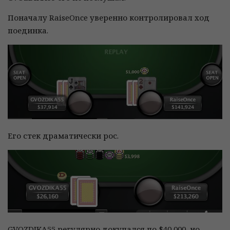
Поначалу RaiseOnce уверенно контролировал ход
поединка.
Его стек драматически рос.
GVOZDIKA55 регулярно докупалcя по $40,000, но