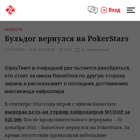
Вход
НОВОСТЬ
Бульдог вернулся на PokerStars
GIPSYTEAM
14.01.2012 09:49
9142
31 комментарий
GipsyTeam в очередной раз пытается разобраться,
кто стоит за ником RaiseOnce по другую сторону
экрана, и рассказывает о последних достижениях
мексиканца-хайроллера.
В сентябре 2010 года игрок с ником RaiseOnce
выиграл хедз-ап турнир хайроллеров WCOOP за
$25,000
. После продолжительного перерыва – 31
декабря 2011 – RaiseOnce вернулся на PokerStars. За
время отсутствия произошли небольшие