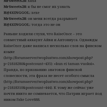
MrSweets28:
хаха
MrSweets28:
я бы не смог их узнать
H@££INGGOL:
хехе
MrSweets28:
он меня всегда разрывает
H@££INGGOL:
тогда это не он
Раньше ходили слухи, что RaiseOnce – это
совместный аккаунт Айви и Антониуса. Однажды
RaiseOnce даже написал несколько слов на финском
языке
(http://forumserver.twoplustwo.com/showpost.php?
p=21818280&postcount=435): «kun ei taman vuoksi».
Правда, по признанию знатоков финской
словесности, эта фраза не несет особого смысла
(http://forumserver.twoplustwo.com/showpost.php?
p=21818310&postcount=444). К тому же сейчас уже
почти никто не сомневается, что Патрик играет под
ником Fake Love888.