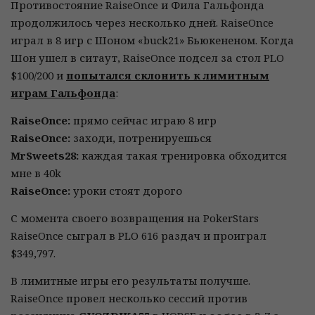
Противостояние RaiseOnce и Фила Гальфонда
продолжилось через несколько дней. RaiseOnce
играл в 8 игр с Шоном «buck21» Бьюкененом. Когда
Шон ушел в ситаут, RaiseOnce подсел за стол PLO
$100/200 и
попытался склонить к лимитным
играм Гальфонда
:
RaiseOnce:
прямо сейчас играю 8 игр
RaiseOnce:
заходи, потренируешься
MrSweets28:
каждая такая тренировка обходится
мне в 40k
RaiseOnce:
уроки стоят дорого
С момента своего возвращения на PokerStars
RaiseOnce сыграл в PLO 616 раздач и проиграл
$349,797.
В лимитные игры его результаты получше.
RaiseOnce провел несколько сессий против