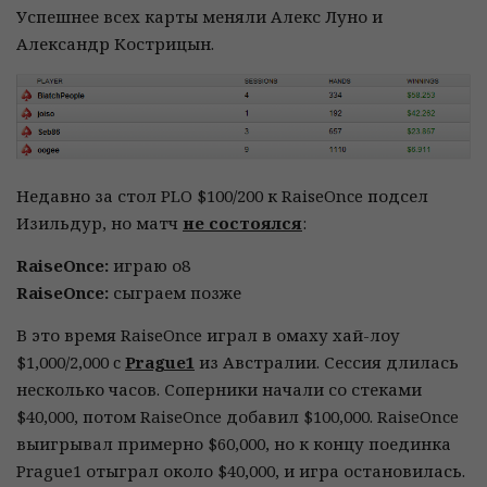
Успешнее всех карты меняли Алекс Луно и
Александр Кострицын.
Недавно за стол PLO $100/200 к RaiseOnce подсел
Изильдур, но матч
не состоялся
:
RaiseOnce:
играю о8
RaiseOnce:
сыграем позже
В это время RaiseOnce играл в омаху хай-лоу
$1,000/2,000 c
Prague1
из Австралии. Сессия длилась
несколько часов. Соперники начали со стеками
$40,000, потом RaiseOnce добавил $100,000. RaiseOnce
выигрывал примерно $60,000, но к концу поединка
Prague1 отыграл около $40,000, и игра остановилась.