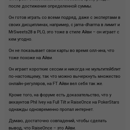
после достижения определенной суммы.
Он готов играть со всеми подряд, даже с экспертами в
своих дисциплинах, например, с jama-dharma в лимит и
MrSweets28 в PLO, это тоже в стиле Айви – он играет с
кем угодно.
Он не показывает свои карты во время олл-ина, что
тоже похоже на Айви.
Он играет короткие сессии и никогда не мультитейблит
по-настоящему, так что можно вычеркнуть множество
онлайн-регуляров, на FT Айви вел себя так же.
Кроме того, на форуме есть доказательство, что у
аккаунтов Phil Ivey на Full Tilt и RaiseOnce на PokerStars
однажды одновременно пропал интернет.
Думаю, достаточно совпадений, чтобы сделать
вывод, что RaiseOnce – это Айви.