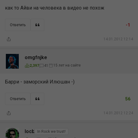
как то Айви на человека в видео не похож
-1
Ответить
14.01.2012 12:14
omgfnjke
15 лет на сайте
2,397
41
Барри - заморский Илюшан -)
56
Ответить
14.01.2012 12:24
locb
In Rock we trust!