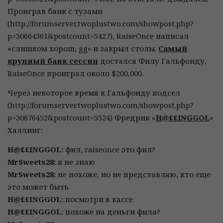
Проиграв банк с тузами
(http://forumserver.twoplustwo.com/showpost.php?
p=30664361&postcount=5427), RaiseOnce написал
«слишком хорош, gg» и закрыл столы.
Самый
крупный банк сессии
достался Филу Гальфонду,
RaiseOnce проиграл около $200,000.
Через некоторое время к Гальфонду подсел
(http://forumserver.twoplustwo.com/showpost.php?
p=30676452&postcount=5524) Фредрик «
H@££INGGOL
»
Халлинг:
H@££INGGOL:
фил, raiseonce это фил?
MrSweets28:
я не знаю
MrSweets28:
не похоже, но не представляю, кто еще
это может быть
H@££INGGOL:
посмотри в кассе
H@££INGGOL:
похоже на деньги фила?