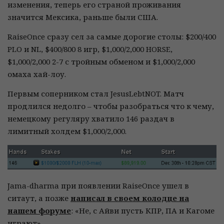
изменения, теперь его страной проживания
значится Мексика, раньше были США.
RaiseOnce сразу сел за самые дорогие столы: $200/400
PLO и NL, $400/800 8 игр, $1,000/2,000 HORSE,
$1,000/2,000 2-7 с тройным обменом и $1,000/2,000
омаха хай-лоу.
Первым соперником стал JesusLebtNOT. Матч
продлился недолго – чтобы разобраться что к чему,
немецкому регуляру хватило 146 раздач в
лимитный холдем $1,000/2,000.
Jama-dharma при появлении RaiseOnce ушел в
ситаут, а позже
написал в своем колодце на
нашем форуме
: «Не, с Айви пусть КПР, ПА и Кагоме
играют».