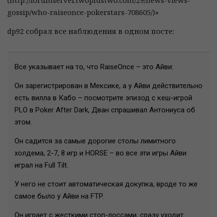
(http://forumserver.twoplustwo.com/29/news-views-
gossip/who-raiseonce-pokerstars-708605/)»
dp92 собрал все наблюдения в одном посте:
Все указывает на то, что RaiseOnce – это Айви:
Он зарегистрирован в Мексике, а у Айви действительно
есть вилла в Кабо – посмотрите эпизод с кеш-игрой
PLO в Poker After Dark, Дван спрашивал Антониуса об
этом.
Он садится за самые дорогие столы лимитного
холдема, 2-7, 8 игр и HORSE – во все эти игры Айви
играл на Full Tilt.
У него не стоит автоматическая докупка, вроде то же
самое было у Айви на FTP.
Он играет с жесткими стоп-лоссами, сразу уходит