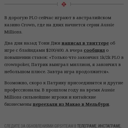
В дорогую PLO сейчас играют в австралийском
казино Crown, где на днях начнется серия Aussie
Millions.
Два дня назад Тони Джи
написал в твиттере
об
игре с блайндами $200/400. А вчера
сообщил
о
повышении ставок: «Только что закончил 1k/2k PLO в
crownpoker, Патрик выиграл миллион, я закончил в
небольшом плюсе. Завтра игра продолжится».
Возможно, скоро к Патрику присоединятся и другие
профессионалы. В прошлом году на время Aussie
Millions сильнейшие игроки и китайские
бизнесмены
переехали из Макао в Мельбурн
.
СЛЕДИТЕ ЗА ОБНОВЛЕНИЯМИ GIPSYTEAM В
ТЕЛЕГРАМЕ
,
ИНСТАГРАМЕ
,