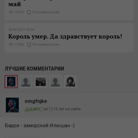
май
13750
33 комментария
25.04.2011 09:54
Король умер. Да здравствует король!
11550
34 комментария
ЛУЧШИЕ КОММЕНТАРИИ
omgfnjke
15 лет на сайте
2,397
41
Барри - заморский Илюшан -)