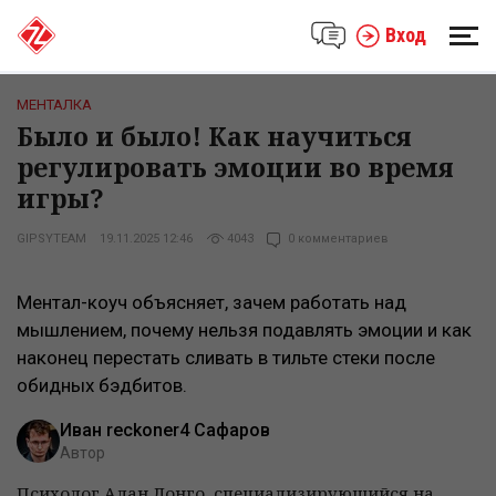
Вход
МЕНТАЛКА
Было и было! Как научиться
регулировать эмоции во время
игры?
GIPSYTEAM
19.11.2025 12:46
4043
0 комментариев
Ментал-коуч объясняет, зачем работать над
мышлением, почему нельзя подавлять эмоции и как
наконец перестать сливать в тильте стеки после
обидных бэдбитов.
Иван reckoner4 Сафаров
Автор
Психолог Алан Лонго, специализирующийся на