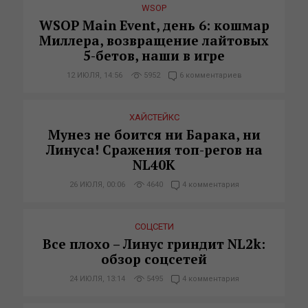
WSOP
WSOP Main Event, день 6: кошмар
Миллера, возвращение лайтовых
5-бетов, наши в игре
12 ИЮЛЯ, 14:56
5952
6 комментариев
ХАЙСТЕЙКС
Мунез не боится ни Барака, ни
Линуса! Сражения топ-регов на
NL40K
26 ИЮЛЯ, 00:06
4640
4 комментария
СОЦСЕТИ
Все плохо – Линус гриндит NL2k:
обзор соцсетей
24 ИЮЛЯ, 13:14
5495
4 комментария