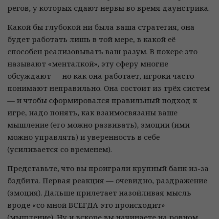
регов, у которых сдают нервы во время даунстрика.
Какой бы глубокой ни была ваша стратегия, она
будет работать лишь в той мере, в какой её
способен реализовывать ваш разум. В покере это
называют «менталкой», эту сферу многие
обсуждают — но как она работает, игроки часто
понимают неправильно. Она состоит из трёх систем
— и чтобы сформировался правильный подход к
игре, надо понять, как взаимосвязаны ваше
мышление (его можно развивать), эмоции (ими
можно управлять) и уверенность в себе
(усиливается со временем).
Представьте, что вы проиграли крупный банк из-за
бэдбита. Первая реакция — очевидно, раздражение
(эмоция). Дальше прилетает назойливая мысль
вроде «со мной ВСЕГДА это происходит»
(мышление). Ну и вскоре вы начинаете на ровном