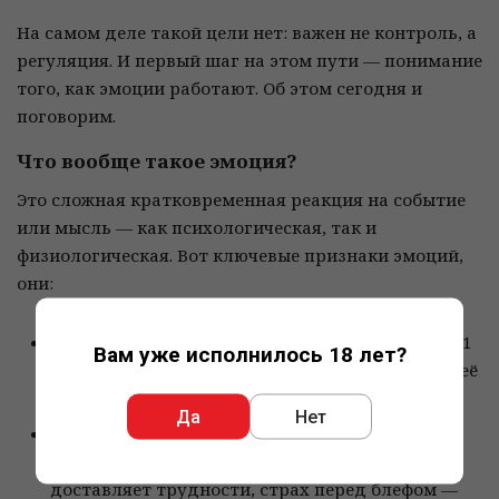
На самом деле такой цели нет: важен не контроль, а
регуляция. И первый шаг на этом пути — понимание
того, как эмоции работают. Об этом сегодня и
поговорим.
Что вообще такое эмоция?
Это сложная кратковременная реакция на событие
или мысль — как психологическая, так и
физиологическая. Вот ключевые признаки эмоций,
они:
Возникают автоматически
. Оппонент купил 1
Вам уже исполнилось 18 лет?
аут — вы злитесь. Реакция возникает сама, вы её
не выбирали.
Да
Нет
Несут информацию
. Раздражение может
подсказать вам, что стиль игры оппонента
доставляет трудности, страх перед блефом —