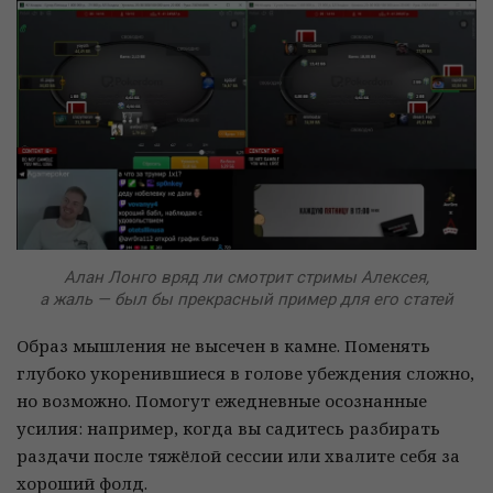
Алан Лонго вряд ли смотрит стримы Алексея,
а жаль — был бы прекрасный пример для его статей
Образ мышления не высечен в камне. Поменять
глубоко укоренившиеся в голове убеждения сложно,
но возможно. Помогут ежедневные осознанные
усилия: например, когда вы садитесь разбирать
раздачи после тяжёлой сессии или хвалите себя за
хороший фолд.