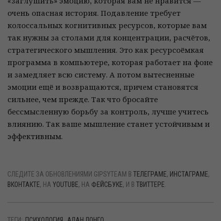
«заглушить» эмоцию, которая вам не нравится —
очень опасная история. Подавление требует
колоссальных когнитивных ресурсов, которые вам
так нужны за столами для концентрации, расчётов,
стратегического мышления. Это как ресурсоёмкая
программа в компьютере, которая работает на фоне
и замедляет всю систему. А потом вытесненные
эмоции ещё и возвращаются, причем становятся
сильнее, чем прежде. Так что бросайте
бессмысленную борьбу за контроль, лучше учитесь
влиянию. Так ваше мышление станет устойчивым и
эффективным.
СЛЕДИТЕ ЗА ОБНОВЛЕНИЯМИ GIPSYTEAM В
ТЕЛЕГРАМЕ
,
ИНСТАГРАМЕ
,
ВКОНТАКТЕ
, НА
YOUTUBE
, НА
ФЕЙСБУКЕ
, И В
ТВИТТЕРЕ
.
ТЕГИ:
ПСИХОЛОГИЯ
АЛАН ЛОНГО