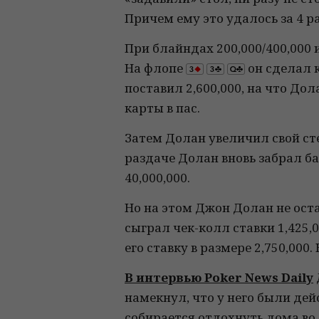
Причем ему это удалось за 4 ра
При блайндах 200,000/400,000 
На флопе
он сделал к
поставил 2,600,000, на что До
карты в пас.
Затем Долан увеличил свой сте
раздаче Долан вновь забрал ба
40,000,000.
Но на этом Джон Долан не оста
сыграл чек-колл ставки 1,425,0
его ставку в размере 2,750,000
В интервью Poker News Daily
намекнул, что у него были де
собирается отдохнуть дома во 