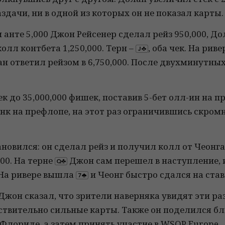
здачи, ни в одной из которых он не показал карты.
и анте 5,000 Джон Рейсенер сделал рейз 950,000, Д
олл контбета 1,250,000. Терн –
, оба чек. На ри
лан ответил рейзом в 6,750,000. После двухминутн
к до 35,000,000 фишек, поставив 5-бет олл-ин на 
нк на префлопе, на этот раз ограничившись скромн
новился: он сделал рейз и получил колл от Чеонг
00. На терне
Джон сам перешел в наступление, 
. На ривере вышла
и Чеонг быстро сдался на став
Джон сказал, что зрители наверняка увидят эти ра
йствительно сильные карты. Также он поделился 
Флориде, а затем принять участие в WSOP Europe.