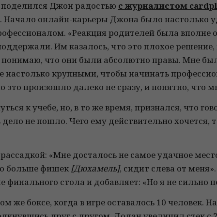
 – поделился Джон радостью
с журналистом cardpl
е. Начало онлайн-карьеры Джона было настолько у
профессионалом. «Реакция родителей была вполне 
 поддержали. Им казалось, что это плохое решение
 я понимаю, что они были абсолютно правы. Мне был
е настолько крупными, чтобы начинать профессион
о это произошло далеко не сразу, и понятно, что м
ться к учебе, но, в то же время, признался, что го
дело не пошло. Чего ему действительно хочется, 
 рассадкой: «Мне досталось не самое удачное место
го больше фишек
[Дюхамель]
, сидит слева от меня»
е финального стола и добавляет: «Но я не сильно 
ом же боксе, когда в игре оставалось 10 человек. 
толкнувшись друг с другом. Долан увеличил стек с 