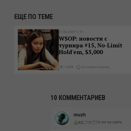
ЕЩЕ ПО ТЕМЕ
07.06.2009 11:51
WSOP: новости с
турнира #15, No-Limit
Hold'em, $5,000
10908
26 комментариев
10 КОММЕНТАРИЕВ
muzh
16 лет на сайте
42
15