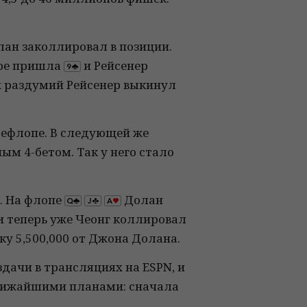
олан заколлировал в позиции.
вере пришла
и Рейсенер
ых раздумий Рейсенер выкинул
префлопе. В следующей же
ым 4-бетом. Так у него стало
а. На флопе
Долан
и теперь уже Чеонг коллировал
ку 5,500,000 от Джона Долана.
здачи в трансляциях на ESPN, и
ближайшими планами: сначала