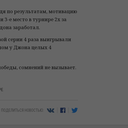
удя по результатам, мотивацию
 и 3-е место в турнире 2x за
ндона заработал.
вой серии 4 раза выигрывали
лом у Джона целых 4
победы, сомнений не вызывает.
РЕ
.
ПОДЕЛИТЬСЯ НОВОСТЬЮ: