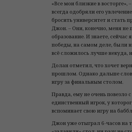
«Все мои близкие в восторге»,
всегда одобряли его увлечени
бросить университет и стать 
Джон. – Они, конечно, меня не
образование. И знаете, сейчас
победы, на самом деле, были н
всё сложилось лучше некуда, н
Долан отметил, что хочет верну
прошлом. Однако дальше слов 
игру за финальным столом.
Правда, ему не очень повезло с
единственный игрок, у которо
вспоминает свою игру на баббл
Джон уже отыграл 6-часов на т
«задавили» стол, ни разу не с