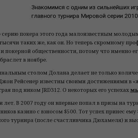
Знакомимся с одним из сильнейших иг
главного турнира Мировой серии 2010
серию покера этого года малоизвестным молоды
ысячи таких же, как он. Но теперь скромному пр
и покерной общественности, потому что именно е
браслет в ноябре.
нальным столом Долана делает не только количес
жон Рейсенер известны своими достижениями в «ж
грая под ником JRD312. О некоторых его успехах
мы
и лет. В 2007 году он впервые попал в призы на ту
ников казино с взносом $500. Тот успех принес ему
ного турнира (после счастливчика Дюхамеля) и вы