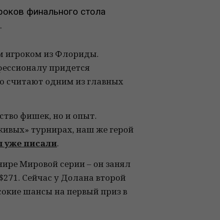
роков финального стола
.
м игроком из Флориды.
офессионалу придется
го считают одним из главных
тво фишек, но и опыт.
ивых» турнирах, наш же герой
 уже писали
.
рнире Мировой серии – он занял
 $271. Сейчас у Долана второй
сокие шансы на первый приз в