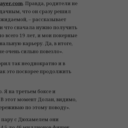
ayer.com
. Правда, родители не
дачным, что он сразу решил
ожидаемой, – рассказывает
, и что сначала нужно получить
о всего 19 лет, и мои покерные
альную карьеру. Да, в итоге,
не очень сильно повезло».
ворил так неоднократно и в
так это поскорее продолжить
. Я на третьем боксе и
. В этот момент Долан, видимо,
переживаю по этому поводу».
На пару с Дюхамелем они
24,5 до 46 миллионов фишек.