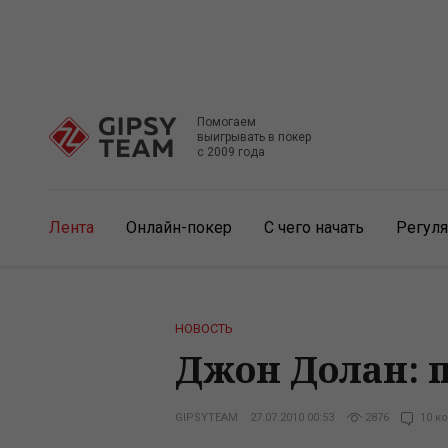
Помогаем
выигрывать в покер
с 2009 года
Лента
Онлайн-покер
С чего начать
Регул
НОВОСТЬ
Джон Долан: 
GIPSYTEAM
27.07.2010 00:53
2876
10 к