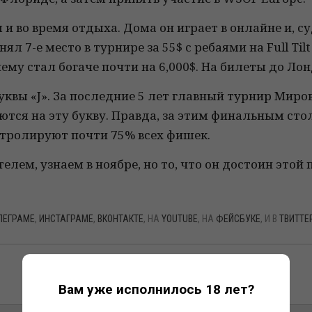
и во время отдыха. Дома он играет в онлайне и, с
ял 7-е место в турнире за 55$ с ребаями на Full Tilt
чему стал богаче почти на 6,000$. На билеты до Ло
буквы «J». За последние 5 лет главный турнир Миро
ются на эту букву. Правда, за этим финальным сто
онтролируют почти 75% всех фишек.
лем, узнаем в ноябре, но то, что он достоин этой 
ЛЕГРАМЕ
,
ИНСТАГРАМЕ
,
ВКОНТАКТЕ
, НА
YOUTUBE
, НА
ФЕЙСБУКЕ
, И В
ТВИТТЕ
Вам уже исполнилось 18 лет?