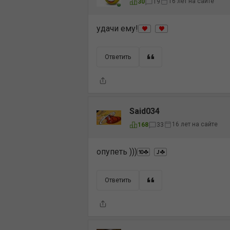
16 лет на сайте
30
19
удачи ему!
Ответить
Said034
16 лет на сайте
168
33
опупеть )))
Ответить