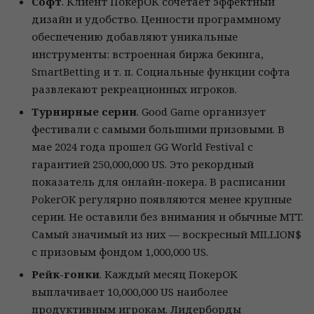
Софт
. Клиент ПокерОК сочетает эффектный
дизайн и удобство. Ценности программному
обеспечению добавляют уникальные
инструменты: встроенная биржа бекинга,
SmartBetting и т. п. Социальные функции софта
развлекают рекреационных игроков.
Турнирные серии
. Good Game организует
фестивали с самыми большими призовыми. В
мае 2024 года прошел GG World Festival с
гарантией 250,000,000 US. Это рекордный
показатель для онлайн-покера. В расписании
PokerOK регулярно появляются менее крупные
серии. Не оставили без внимания и обычные MTT.
Самый значимый из них — воскресный MILLION$
с призовым фондом 1,000,000 US.
Рейк-гонки
. Каждый месяц ПокерОК
выплачивает 10,000,000 US наиболее
продуктивным игрокам. Лидерборды