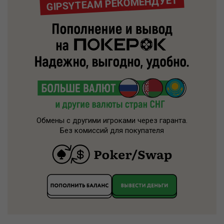
GIPSYTEAM РЕКОМЕНДУЕТ
Обмены с другими игроками через гаранта.
Без комиссий для покупателя