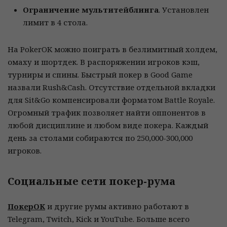
Ограничение мультитейблинга
. Установлен
лимит в 4 стола.
На PokerOK можно поиграть в безлимитный холдем,
омаху и шортдек. В распоряжении игроков кэш,
турниры и спины. Быстрый покер в Good Game
назвали Rush&Cash. Отсутствие отдельной вкладки
для Sit&Go компенсировали форматом Battle Royale.
Огромный трафик позволяет найти оппонентов в
любой дисциплине и любом виде покера. Каждый
день за столами собираются по 250,000-300,000
игроков.
Социальные сети покер-рума
ПокерОК
и другие румы активно работают в
Telegram, Twitch, Kick и YouTube. Больше всего