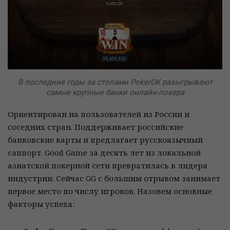
В последние годы за столами PokerOK разыгрывают
самые крупные банки онлайн-покера
Ориентирован на пользователей из России и
соседних стран. Поддерживает российские
банковские карты и предлагает русскоязычный
саппорт. Good Game за десять лет из локальной
азиатской покерной сети превратилась в лидера
индустрии. Сейчас GG с большим отрывом занимает
первое место по числу игроков. Назовем основные
факторы успеха: