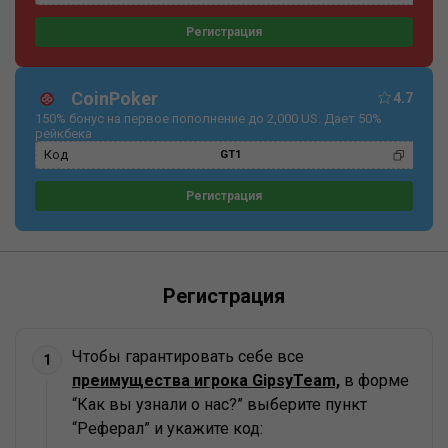
Регистрация
CoinPoker
4.7
150% бонус на первое пополнение до 2,000 US. Дает 50%
рейкбека
Код
GT1
Регистрация
Регистрация
Чтобы гарантировать себе все
1
преимущества игрока GipsyTeam,
в форме
“Как вы узнали о нас?” выберите пункт
“Реферал” и укажите код:
Скопировано