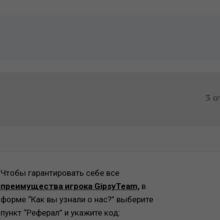
3 о
Чтобы гарантировать себе все
преимущества игрока GipsyTeam,
в
форме “Как вы узнали о нас?” выберите
пункт “Реферал” и укажите код:
Скопировано