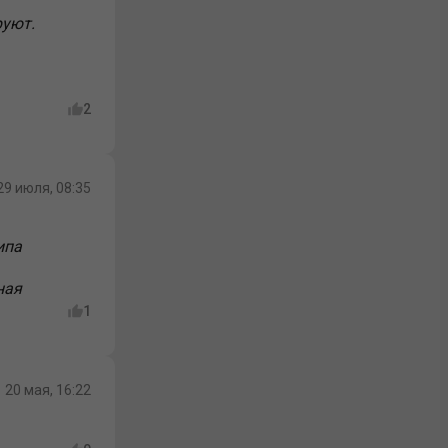
руют.
2
29 июля, 08:35
ипа
ная
1
20 мая, 16:22