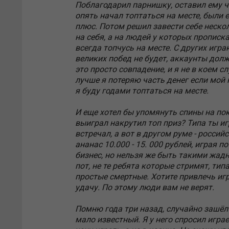
Поблагодарил парнишку, оставил ему ча
опять начал топтаться на месте, были 
плюс. Потом решил завести себе нескол
на себя, а на людей у которых прописка 
всегда топчусь на месте. С других игра
великих побед не будет, аккаунты дол
это просто совпадение, и я не в коем с
лучше я потеряю часть денег если мой 
я буду годами топтаться на месте.
И еще хотел бы упомянуть спины на пок
выиграл накрутил топ приз? Типа ты игр
встречал, а вот в другом руме - россий
ананас 10.000 - 15. 000 рублей, играя 
бизнес, но нельзя же быть такими жадн
пот, не те ребята которые стримят, тип
простые смертные. Хотите привлечь игр
удачу. По этому люди вам не верят.
Помню года три назад, случайно зашёл 
мало известный. Я у него спросил играе