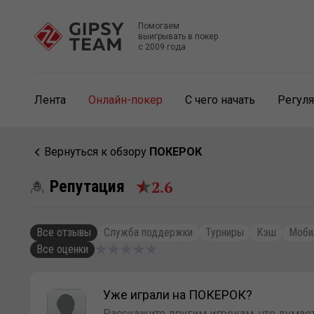
Помогаем
выигрывать в покер
с 2009 года
Лента
Онлайн-покер
С чего начать
Регул
Вернуться к обзору
ПОКЕРОК
2.6
Репутация
Все отзывы
Служба поддержки
Турниры
Кэш
Моби
Все оценки
Уже играли на ПОКЕРОК?
Расскажите другим игрокам, что думает