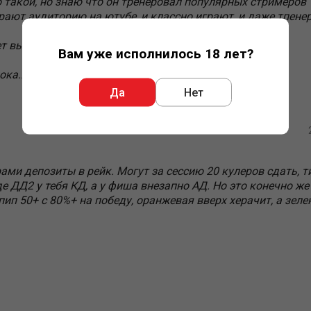
то такой, но знаю что он тренеровал популярных стримеров
рают аудиторию на ютубе, и классно играют, и даже тпене
т вывод хотя бы по поводу спинов.
Вам уже исполнилось 18 лет?
ока...
Да
Нет
ми депозиты в рейк. Могут за сессию 20 кулеров сдать, т
де ДД2 у тебя КД, а у фиша внезапно АД. Но это конечно же
пип 50+ с 80%+ на победу, оранжевая вверх херачит, а зеле