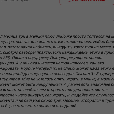
л месяца три в мелкий плюс, либо же просто топтался на м
кулера, все так или иначе с этим сталкивались. Набил бан
рал, потом начал набивать, выводить, топтаться на месте. 
хо, смотрю разборы практически каждый день, этого в прин
о 25$. Писал в поддержку Покерка регулярно, просил
чу раз. А у них оказывается нельзя навсегда, как это
ировать. Короче материл их не слабо, может из-за этого я
 очередной день кулеров и переездов. Сыграл 3 - 5 турниро
 турниров. Мне не хотелось опять играть в минус, в моей г
каунт может быть накрученный. А у меня есть знакомые р
и играют по слабже чем я, просто для удовольствия так
просил у него аккаунт, сел играть, и угадайте что случилос
каунта я не был уже около трех месяцев, отобрался в турн
себя, за столько то времени страданий.