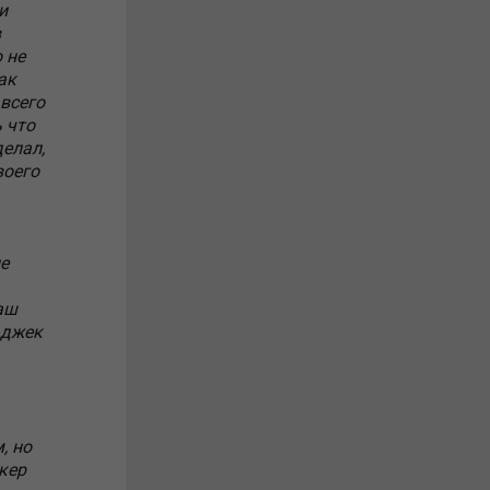
и
в
 не
ак
 всего
 что
делал,
воего
не
ваш
 джек
, но
окер