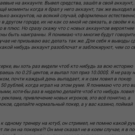
евые на аккаунте. Вывел средства, зашёл в свой аккаунт, 
ещё моменты когда я брал у него аккаунт, так же выходил 
ько аккаунтов, на всякий случай, оформленых естественно
в другом городе, их не как со мной не связать, в своём я к
ю в плюс. Но сразу скажу что с новых аккаунтов вероятнее
жны быть наигранны. Я понимаю что многие будут говорить
лучае не призываю вас делать так же. Для себя я выводы с
какой нибудь аккаунт разоблочат и заблокируют, чем со с
ерке, вы хоть раз видели чтоб кто нибудь за всю историю
аешь по 0.25 центов, и выпал топ приз 10.000$. Я не разу 
ском, почти каждый день выпадает, я и сам ловил в покер
по 50 рублей, когда играл на этом руме. Я понимаю что это 
ыми, хотя-бы раз в неделю делайте чтоб кто нибудь ловил
а реклама, привлечение новых игроков, это всё понятно, а
оков, сделайте нормальный покер, а у вас казино, поймай
к одному тренеру на ютуб, он стримел, не помню какой рум
т ли он на покерке?! Он мне сказал не в коем случае, я в п