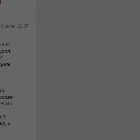
18 июля, 22:07
есте.
крол,
Я
ципе
в,
олове
ебята
ь?!
ир, и