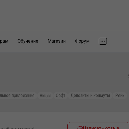
ярам
Обучение
Магазин
Форум
льное приложение
Акции
Софт
Депозиты и кэшауты
Рейк
Написать отзыв
е об этом руме!