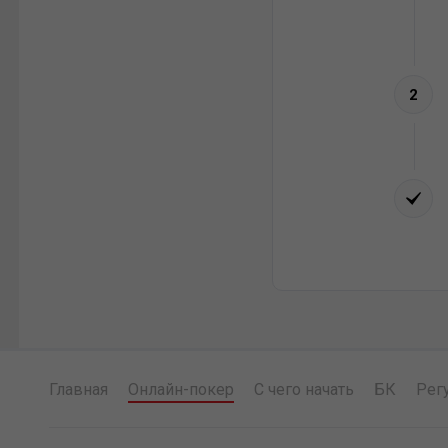
2
Главная
Онлайн-покер
С чего начать
БК
Рег