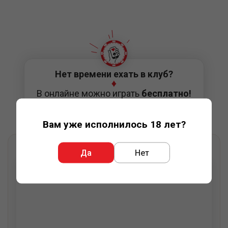
Нет времени ехать в клуб?
В онлайне можно играть
бесплатно!
Вам уже исполнилось 18 лет?
Клуб на карте
Да
Нет