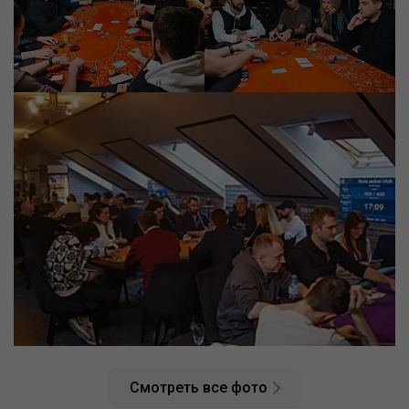
Смотреть все фото