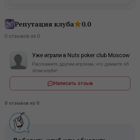
Репутация клуба
0.0
0 отзывов из 0
Уже играли в Nuts poker club Moscow?
Расскажите другим игрокам, что думаете об
этом клубе!
Написать отзыв
0 отзывов из 0