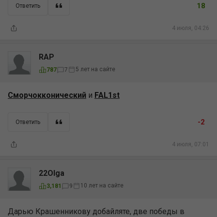
18
Ответить
4 июля, 04:26
RAP
5 лет на сайте
787
7
Сморчокконический
и
FAL1st
-2
Ответить
4 июля, 07:01
22Olga
10 лет на сайте
3,181
9
Дарью Крашенникову добайляте, две победы в