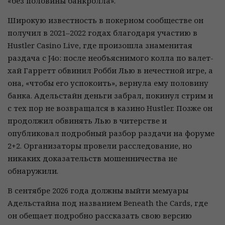
«без половины банкролла».
Широкую известность в покерном сообществе он
получил в 2021–2022 годах благодаря участию в
Hustler Casino Live, где произошла знаменитая
раздача с J4o: после необъяснимого колла по валет-
хай Гарретт обвинил Робби Лью в нечестной игре, а
она, «чтобы его успокоить», вернула ему половину
банка. Адельстайн деньги забрал, покинул стрим и
с тех пор не возвращался в казино Hustler. Позже он
продолжил обвинять Лью в читерстве и
опубликовал подробный разбор раздачи на форуме
2+2. Организаторы провели расследование, но
никаких доказательств мошенничества не
обнаружили.
В сентябре 2026 года должны выйти мемуары
Адельстайна под названием Beneath the Cards, где
он обещает подробно рассказать свою версию