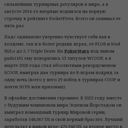
сильнейших турнирных регуляров в мире, а в
августе 2014-го впервые поднялся на первую
строчку в рейтинге PocketFives. Всего он занимал ее
пять раз.
Падс одинаково уверенно чувствует себя как в
холдеме, так и в более редких играх, от PLO8 и Stud
Hi/Lo до 2-7 Triple Draw. На
PokerStars
под ником
pads1161 ему покорились 13 титулов WCOOP, а в
марте 2026 года стал абсолютным рекордсменом
SCOOP, выиграв два турнира по 8-играм подряд за
одну ночь (всего у него 29 побед в турнирах COOP и
почти 20 US млн призовых).
В офлайне достижения скромнее. В 2022 году вместе
с будущим чемпионом мира Эспеном Йорстадом он
выиграл командный турнир Мировой серии,
заработав 148,067 US и свой первый браслет. Лучший
результат в живой игре: 475,940 US за второе место в