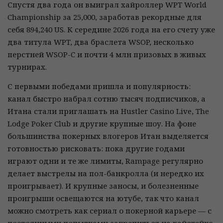
Спустя два года он выиграл хайроллер WPT World
Championship за 25,000, заработав рекордные для
себя 894,240 US. К середине 2026 года на его счету уже
два титула WPT, два браслета WSOP, несколько
перстней WSOP-C и почти 4 млн призовых в живых
турнирах.
С первыми победами пришла и популярность:
канал быстро набрал сотню тысяч подписчиков, а
Итана стали приглашать на Hustler Casino Live, The
Lodge Poker Club и другие крупные шоу. На фоне
большинства покерных влогеров Итан выделяется
готовностью рисковать: пока другие годами
играют одни и те же лимиты, Rampage регулярно
делает выстрелы на пол-банкролла (и нередко их
проигрывает). И крупные заносы, и болезненные
проигрыши освещаются на ютубе, так что канал
можно смотреть как сериал о покерной карьере — с