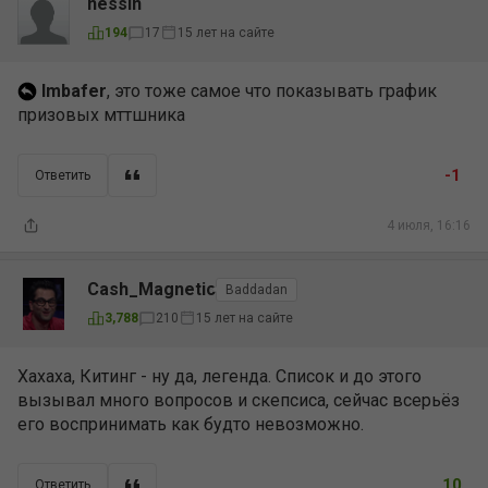
nessin
15 лет на сайте
194
17
Imbafer
, это тоже самое что показывать график
призовых мттшника
-1
Ответить
4 июля, 16:16
Cash_Magnetic
Baddadan
15 лет на сайте
3,788
210
Хахаха, Китинг - ну да, легенда. Список и до этого
вызывал много вопросов и скепсиса, сейчас всерьёз
его воспринимать как будто невозможно.
10
Ответить