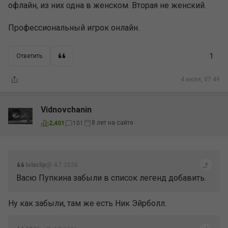
офлайн, из них одна в женском. Вторая не женский.
Профессиональный игрок онлайн.
1
Ответить
4 июля, 07:49
Vidnovchanin
8 лет на сайте
2,401
101
lolaslip
@ 4.7.2026
Васю Пупкина забыли в список легенд добавить.
Ну как забыли, там же есть Ник Эйрболл.