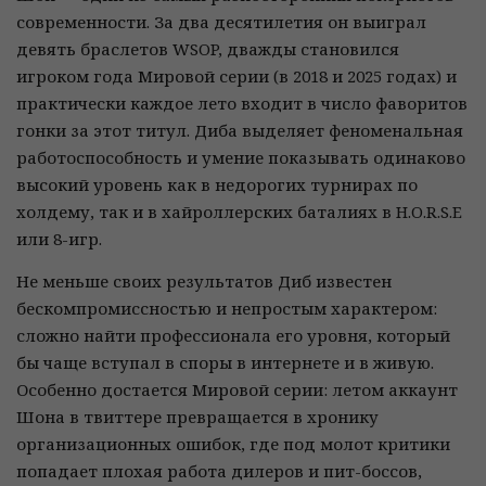
современности. За два десятилетия он выиграл
девять браслетов WSOP, дважды становился
игроком года Мировой серии (в 2018 и 2025 годах) и
практически каждое лето входит в число фаворитов
гонки за этот титул. Диба выделяет феноменальная
работоспособность и умение показывать одинаково
высокий уровень как в недорогих турнирах по
холдему, так и в хайроллерских баталиях в H.O.R.S.E
или 8-игр.
Не меньше своих результатов Диб известен
бескомпромиссностью и непростым характером:
сложно найти профессионала его уровня, который
бы чаще вступал в споры в интернете и в живую.
Особенно достается Мировой серии: летом аккаунт
Шона в твиттере превращается в хронику
организационных ошибок, где под молот критики
попадает плохая работа дилеров и пит-боссов,