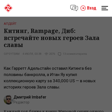
Вход
АПДЕЙТ
Китинг, Rampage, Диб:
встречайте новых героев Зала
славы
GIPSYTEAM
4 ИЮЛЯ, 03:38
2076
13 комментариев
Как Гарретт Адельстайн оставил Китинга без
половины банкролла, а Итан Яу купил
коллекционную карту за 340,000 US — в новых
историях героев Зала славы.
Дмитрий Imbafer
Редактор
Каждый год ближе к концу Мировой серии одного