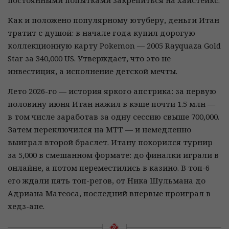
постоянными попытками закрепиться на хайстейкс.
Как и положено популярному ютуберу, деньги Итан
тратит с душой: в начале года купил дорогую
коллекционную карту Pokemon — 2005 Rayquaza Gold
Star за 340,000 US. Утверждает, что это не
инвестиция, а исполнение детской мечты.
Лето 2026-го — история яркого апстрика: за первую
половину июня Итан нажил в кэше почти 1.5 млн —
в том числе заработав за одну сессию свыше 700,000.
Затем переключился на МТТ — и немедленно
выиграл второй браслет. Итану покорился турнир
за 5,000 в смешанном формате: до финалки играли в
онлайне, а потом переместились в казино. В топ-6
его ждали пять топ-регов, от Ника Шульмана до
Адриана Матеоса, последний впервые проиграл в
хедз-апе.