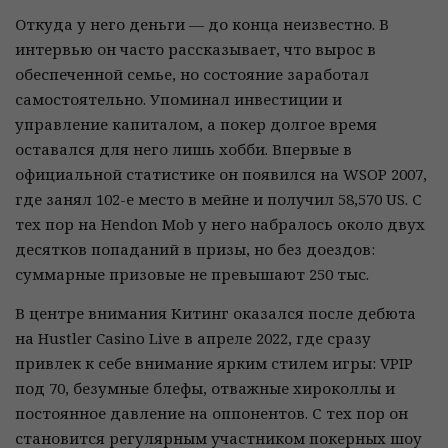
Откуда у него деньги — до конца неизвестно. В
интервью он часто рассказывает, что вырос в
обеспеченной семье, но состояние заработал
самостоятельно. Упоминал инвестиции и
управление капиталом, а покер долгое время
оставался для него лишь хобби. Впервые в
официальной статистике он появился на WSOP 2007,
где занял 102-е место в мейне и получил 58,570 US. С
тех пор на Hendon Mob у него набралось около двух
десятков попаданий в призы, но без доездов:
суммарные призовые не превышают 250 тыс.
В центре внимания Китинг оказался после дебюта
на Hustler Casino Live в апреле 2022, где сразу
привлек к себе внимание ярким стилем игры: VPIP
под 70, безумные блефы, отважные хироколлы и
постоянное давление на оппонентов. С тех пор он
становится регулярным участником покерных шоу