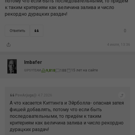
потому что если быть последовательными, то придём
к таким критериям как величина залива и число
рекордно дурацких раздач!
0
Ответить
4 июля, 13:36
Imbafer
15 лет на сайте
9,818
188
GIPSYTEAM
PovArjuga
@ 4.7.2026
А что касается Киттинга и Эйрболла- опасная затея
фишей добавлять, потому что если быть
последовательными, то придём к таким
критериям как величина залива и число рекордно
дурацких раздач!