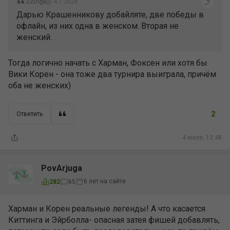
22Olga
@ 4.7.2026
Дарью Крашенникову добайляте, две победы в
офлайн, из них одна в женском. Вторая не
женский.
Тогда логично начать с Харман, Фоксен или хотя бы
Вики Корен - она тоже два турнира выиграла, причём
оба не женских)
2
Ответить
4 июля, 12:48
PovArjuga
6 лет на сайте
282
65
Харман и Корен реальные легенды! А что касается
Киттинга и Эйрболла- опасная затея фишей добавлять,