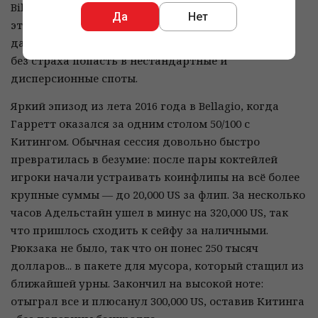
Bike и Poker After Dark, где проявил себя как
Да
Нет
эталонный офлайн-регуляр, который всегда готов
давать экшн: агрессивная игра с глубоким стеком
без страха попасть в нестандартные и
дисперсионные споты.
Яркий эпизод из лета 2016 года в Bellagio, когда
Гарретт оказался за одним столом 50/100 с
Китингом. Обычная сессия довольно быстро
превратилась в безумие: после пары коктейлей
игроки начали устраивать коинфлипы на всё более
крупные суммы — до 20,000 US за флип. За несколько
часов Адельстайн ушел в минус на 320,000 US, так
что пришлось сходить к сейфу за наличными.
Рюкзака не было, так что он понес 250 тысяч
долларов... в пакете для мусора, который стащил из
ближайшей урны. Закончил на высокой ноте:
отыграл все и плюсанул 300,000 US, оставив Китинга