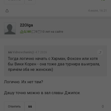
4 июля, 16:21
22Olga
10 лет на сайте
3,181
9
Vidnovchanin
@ 4.7.2026
Тогда логично начать с Харман, Фоксен или хотя
бы Вики Корен - она тоже два турнира выиграла,
причём оба не женских)
Логично. Их нет там?
Дашу точно можно в зал славы Джипси.
0
Ответить