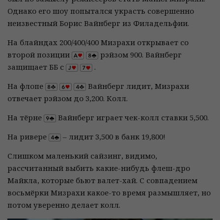
Однако его шоу попытался украсть совершенно
неизвестный Борис Вайнберг из Филадельфии.
На блайндах 200/400/400 Мизрахи открывает со
второй позиции
рэйзом 900. Вайнберг
защищает ББ с
.
На флопе
Вайнберг лидит, Мизрахи
отвечает рэйзом до 3,200. Колл.
На тёрне
Вайнберг играет чек-колл ставки 5,500.
На ривере
– лидит 3,500 в банк 19,800!
Слишком маленький сайзинг, видимо,
рассчитанный выбить какие-нибудь флеш-дро
Майкла, которые бьют валет-хай. С совпадением
восьмёрки Мизрахи какое-то время размышляет, но
потом уверенно делает колл.