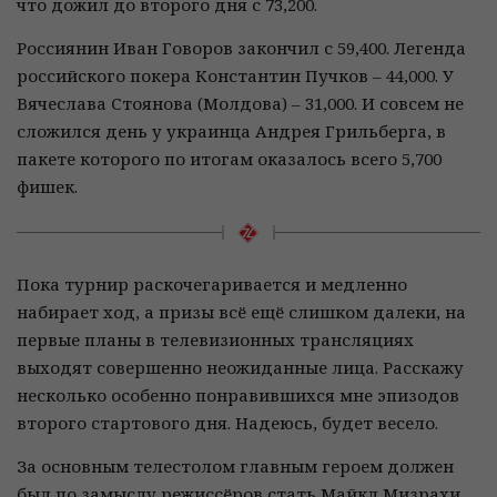
что дожил до второго дня с 73,200.
Россиянин Иван Говоров закончил с 59,400. Легенда
российского покера Константин Пучков – 44,000. У
Вячеслава Стоянова (Молдова) – 31,000. И совсем не
сложился день у украинца Андрея Грильберга, в
пакете которого по итогам оказалось всего 5,700
фишек.
Пока турнир раскочегаривается и медленно
набирает ход, а призы всё ещё слишком далеки, на
первые планы в телевизионных трансляциях
выходят совершенно неожиданные лица. Расскажу
несколько особенно понравившихся мне эпизодов
второго стартового дня. Надеюсь, будет весело.
За основным телестолом главным героем должен
был по замыслу режиссёров стать Майкл Мизрахи.