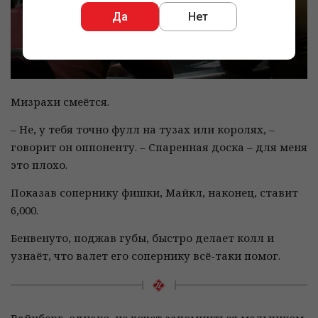
Да
Нет
Мизрахи смеётся.
– Не, у тебя точно фулл на тузах или королях, –
говорит он оппоненту. – Спаренная доска – для меня
это плохо.
Показав сопернику фишки, Майкл, наконец, ставит
6,000.
Бенвенуто, поджав губы, быстро делает колл и
узнаёт, что валет его сопернику всё-таки помог.