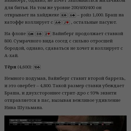
Вайнберг, однако, не хочет запомниться мальчиком
для битья. На том же уровне 200/400/400 он
открывает на хайджеке
– рэйз 1,000. Браш на
катоффе коллирует с
, остальные пасуют.
На флопе
Вайнберг продолжает ставкой
800. Сумрачного вида сосед с сильно отросшей
бородой, однако, сдаваться не хочет и коллирует с
А-хай.
Тёрн
(4,600):
Немного подумав, Вайнберг ставит второй баррель,
и это овербет – 4,800. Такой размер ставки убеждает
Браша, и двухстороннее стрит-дро с 93% эквити
отправляется в пас, вызывая вежливое удивление
Ника Шульмана.