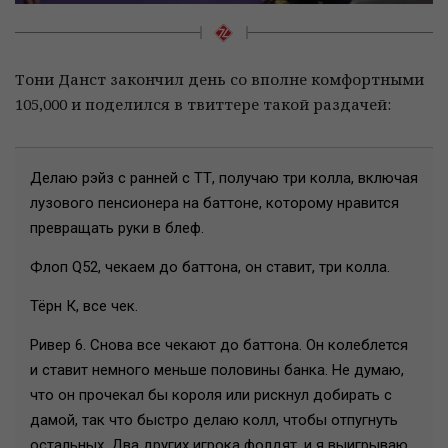
Тони Данст закончил день со вполне комфортными
105,000 и поделился в твиттере такой раздачей:
Делаю рэйз с ранней с ТТ, получаю три колла, включая
лузового пенсионера на баттоне, которому нравится
превращать руки в блеф.
Флоп Q52, чекаем до баттона, он ставит, три колла.
Тёрн К, все чек.
Ривер 6. Снова все чекают до баттона. Он колеблется
и ставит немного меньше половины банка. Не думаю,
что он прочекал бы короля или рискнул добирать с
дамой, так что быстро делаю колл, чтобы отпугнуть
остальных. Два других игрока фолдят, и я выигрываю