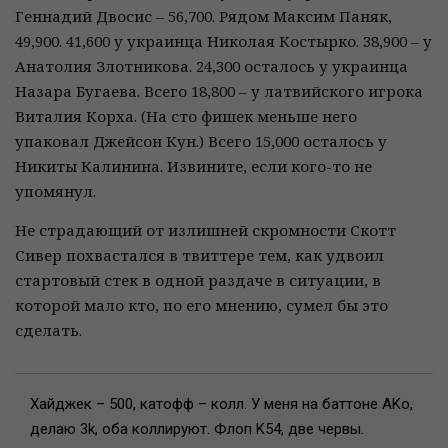
Геннадий Двосис – 56,700. Рядом Максим Паняк,
49,900. 41,600 у украинца Николая Костырко. 38,900 – у
Анатолия Злотникова. 24,300 осталось у украинца
Назара Бугаева. Всего 18,800 – у латвийского игрока
Виталия Корха. (На сто фишек меньше него
упаковал Джейсон Кун.) Всего 15,000 осталось у
Никиты Калинина. Извините, если кого-то не
упомянул.
Не страдающий от излишней скромности Скотт
Сивер похвастался в твиттере тем, как удвоил
стартовый стек в одной раздаче в ситуации, в
которой мало кто, по его мнению, сумел бы это
сделать.
Хайджек – 500, катофф – колл. У меня на баттоне AKo,
делаю 3k, оба коллируют. Флоп K54, две червы.