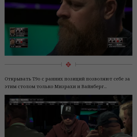
Открывать T9o с ранних позиций позволяют себе за
этим столом только Мизрахи и Вайнберг...