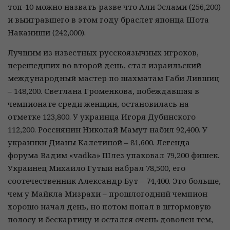
топ-10 можно назвать разве что Али Эслами (256,200)
и выигравшего в этом году браслет японца Шота
Наканиши (242,000).
Лучшим из известных русскоязычных игроков,
перешедших во второй день, стал израильский
международный мастер по шахматам Габи Лившиц
– 148,200. Светлана Громенкова, побеждавшая в
чемпионате среди женщин, остановилась на
отметке 123,800. У украинца Игоря Дубинского
112,200. Россиянин Николай Мамут набил 92,400. У
украинки Дианы Калетиной – 81,600. Легенда
форума Вадим «vadka» Шлез упаковал 79,200 фишек.
Украинец Михайло Гутый набрал 78,500, его
соотечественник Александр Бут – 74,400. Это больше,
чем у Майкла Мизрахи – прошлогодний чемпион
хорошо начал день, но потом попал в штормовую
полосу и бескартицу и остался очень доволен тем,