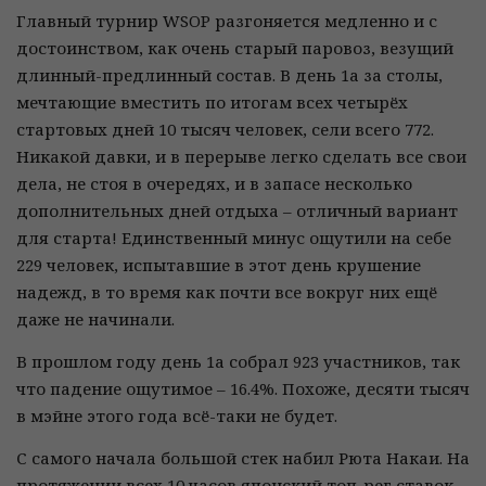
Главный турнир WSOP разгоняется медленно и с
достоинством, как очень старый паровоз, везущий
длинный-предлинный состав. В день 1а за столы,
мечтающие вместить по итогам всех четырёх
стартовых дней 10 тысяч человек, сели всего 772.
Никакой давки, и в перерыве легко сделать все свои
дела, не стоя в очередях, и в запасе несколько
дополнительных дней отдыха – отличный вариант
для старта! Единственный минус ощутили на себе
229 человек, испытавшие в этот день крушение
надежд, в то время как почти все вокруг них ещё
даже не начинали.
В прошлом году день 1а собрал 923 участников, так
что падение ощутимое – 16.4%. Похоже, десяти тысяч
в мэйне этого года всё-таки не будет.
С самого начала большой стек набил Рюта Накаи. На
протяжении всех 10 часов японский топ-рег ставок