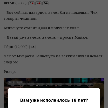
Флоп
(6,000):
– Вот сейчас, наверное, валет бы не помешал. Чек, –
говорит чемпион.
Бенвенуто ставит 3,000 и получает колл.
– Давай уже валета, валета, – просит Майкл.
Тёрн
(12,000):
Чек от Мизрахи. Бенвенуто на всякий случай чекает
следом.
Ривер:
Вам уже исполнилось 18 лет?