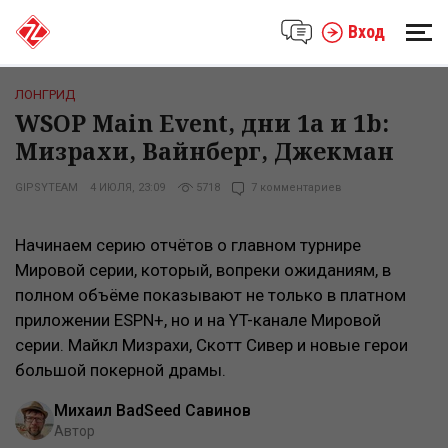
Вход
ЛОНГРИД
WSOP Main Event, дни 1a и 1b:
Мизрахи, Вайнберг, Джекман
GIPSYTEAM
4 ИЮЛЯ, 23:09
5718
7 комментариев
Начинаем серию отчётов о главном турнире
Мировой серии, который, вопреки ожиданиям, в
полном объёме показывают не только в платном
приложении ESPN+, но и на YT-канале Мировой
серии. Майкл Мизрахи, Скотт Сивер и новые герои
большой покерной драмы.
Михаил BadSeed Савинов
Автор