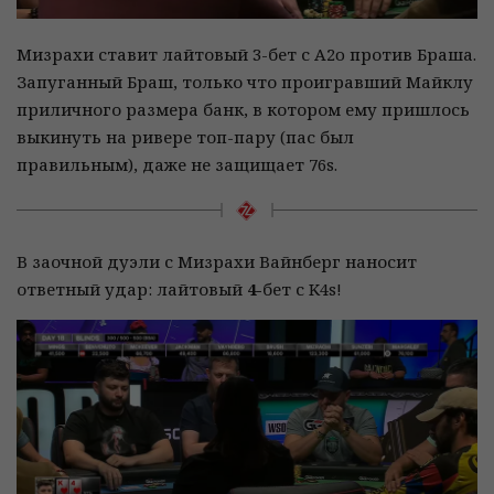
Мизрахи ставит лайтовый 3-бет с A2o против Браша.
Запуганный Браш, только что проигравший Майклу
приличного размера банк, в котором ему пришлось
выкинуть на ривере топ-пару (пас был
правильным), даже не защищает 76s.
В заочной дуэли с Мизрахи Вайнберг наносит
ответный удар: лайтовый
4-
бет с K4s!