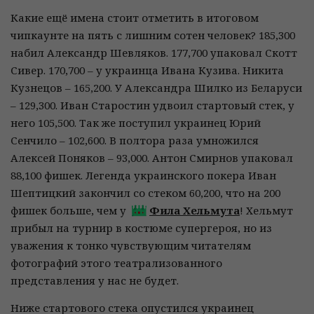
Какие ещё имена стоит отметить в итоговом
чипкаунте на пять с лишним сотен человек? 185,300
набил Александр Шевляков. 177,700 упаковал Скотт
Сивер. 170,700 – у украинца Ивана Кузива. Никита
Кузнецов – 165,200. У Александра Шилко из Беларуси
– 129,300. Иван Старостин удвоил стартовый стек, у
него 105,500. Так же поступил украинец Юрий
Сенчило – 102,600. В полтора раза умножился
Алексей Поняков – 93,000. Антон Смирнов упаковал
88,100 фишек. Легенда украинского покера Иван
Шептицкий закончил со стеком 60,200, что на 200
фишек больше, чем у
Фила Хельмута
! Хельмут
прибыл на турнир в костюме супергероя, но из
уважения к тонко чувствующим читателям
фотографий этого театрализованного
представления у нас не будет.
Ниже стартового стека опустился украинец