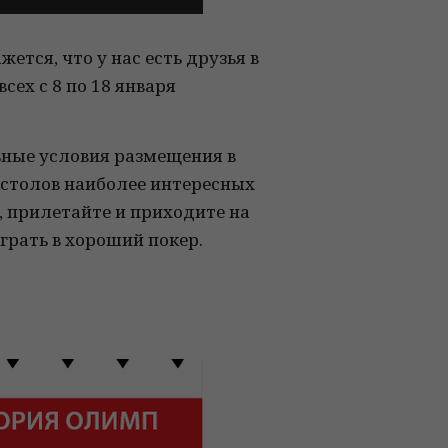
тся, что у нас есть друзья в
сех с 8 по 18 января
ьные условия размещения в
 столов наиболее интересных
, прилетайте и приходите на
играть в хороший покер.