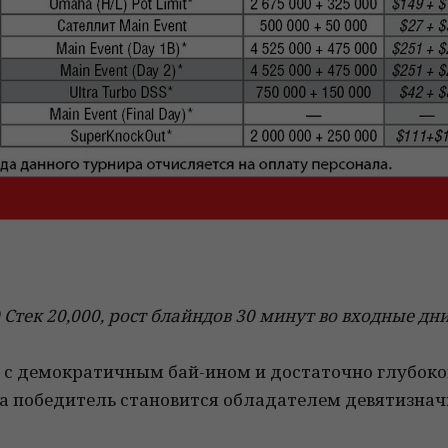
5) Стек 20,000, рост блайндов 30 минут во входные д
с демократичным бай-ином и достаточно глубокой
, а победитель становится обладателем девятизна