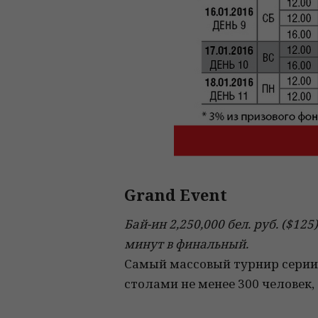
Grand Event
Бай-ин 2,250,000 бел. руб. ($12
минут в финальный.
Самый массовый турнир серии 
столами не менее 300 человек