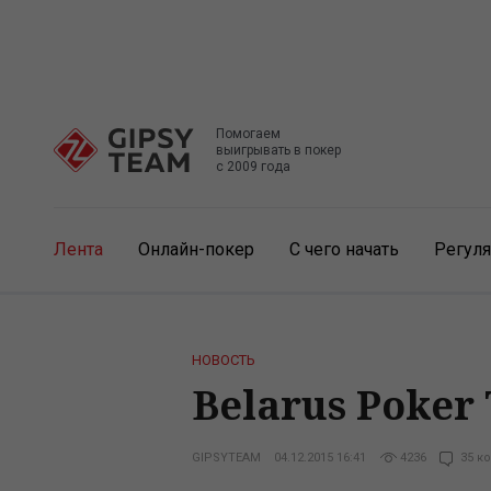
Помогаем
выигрывать в покер
с 2009 года
Лента
Онлайн-покер
С чего начать
Регул
НОВОСТЬ
Belarus Poker
GIPSYTEAM
04.12.2015 16:41
4236
35 к