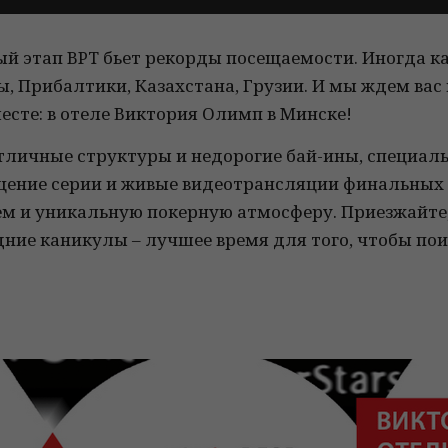
 этап BPT бьет рекорды посещаемости. Иногда каже
, Прибалтики, Казахстана, Грузии. И мы ждем вас в
есте: в отеле Виктория Олимп в Минске!
отличные структуры и недорогие бай-ины, специал
ещение серии и живые видеотрансляции финальных
ем и уникальную покерную атмосферу. Приезжайте
годние каникулы – лучшее время для того, чтобы по