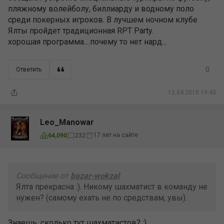
пляжному волейболу, биллиарду и водному поло
среди покерных игроков. В лучшем ночном клубе
Ялты пройдет традиционная RPT Party.
хорошая программа....почему то нет нард...
0
Ответить
12.04.2010 19:43
Leo_Manowar
17 лет на сайте
64,090
232
Сообщение от
bazar-wokzal
Ялта прекрасна :). Никому шахматист в команду не
нужен? (самому ехать не по средствам, увы).
Знаешь, сколько тут шахматистов? :)