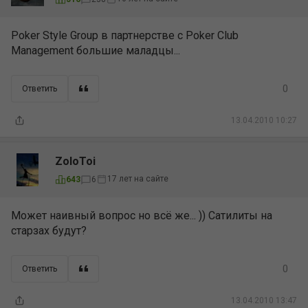
Poker Style Group в партнерстве с Poker Club
Management большие маладцы...
0
Ответить
13.04.2010 10:27
ZoloToi
17 лет на сайте
643
6
Может наивный вопрос но всё же... )) Сатилиты на
старзах будут?
0
Ответить
13.04.2010 13:47