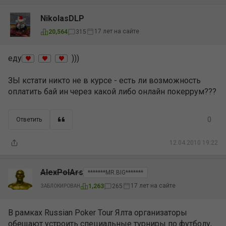
NikolasDLP
17 лет на сайте
20,564
315
еду
)))
ЗЫ кстати никто не в курсе - есть ли возможность
оплатить бай ин через какой либо онлайн покеррум???
0
Ответить
12.04.2010 19:22
AlexPolArs
*******MR.BIG*******
17 лет на сайте
1,263
265
ЗАБЛОКИРОВАН
В рамках Russian Poker Tour Ялта организаторы
обещают устроить специальные турниры по футболу,