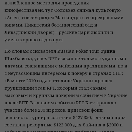
излюбленное место для проведения
кинофестивалей, тут Соловьев снимал культовую
«Ассу», совсем рядом Массандра с ее прекрасными
винами, Никитский ботанический сад и
Ливадийский дворец – русские цари любили и
умели хорошо отдохнуть.
По словам основателя Russian Poker Tour
Эрика
Шахбазяна
, успех RPT связан не только с удачными
датами, совпавшими с майскими праздниками, но и
с неугасающим интересом к покеру в странах СНГ:
«В марте 2010 года в столице Украины прошел
крупнейший этап RPT, который стал самым
массовым и крупным покерным событием в Украине
после ЕПТ. В главном событии RPT Kiev приняло
участие более 230 игроков, призовой фонд
основного турнира составил $427 350, главный приз
составил рекордные $122 000 для бай-ина в $2000 и