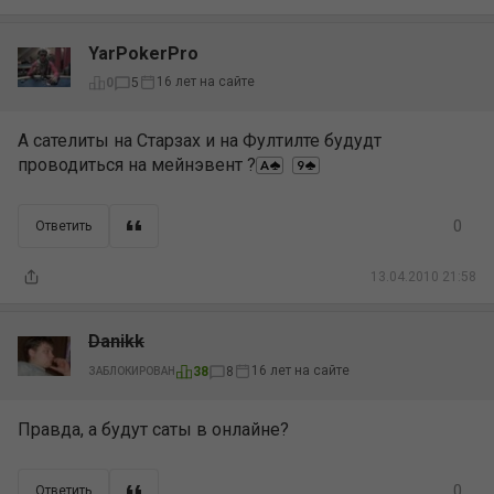
YarPokerPro
16 лет на сайте
0
5
А сателиты на Старзах и на Фултилте будудт
проводиться на мейнэвент ?
0
Ответить
13.04.2010 21:58
Danikk
16 лет на сайте
38
8
ЗАБЛОКИРОВАН
Правда, а будут саты в онлайне?
0
Ответить