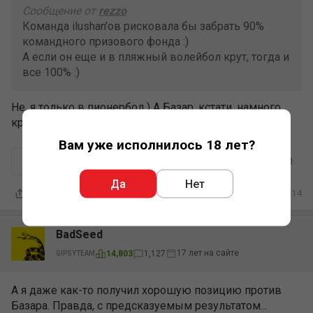
Сообщение от
rezzo
Команда ilushan'ов рисковала бы забрать 90%
командного призового фонда :)
А если он еще и в пляжный волейбол крут, тогда и
все 100% :)
Не, я только в пионербол ) А Базар, кстати, намного
круче меня в шахматы.
Вам уже исполнилось 18 лет?
0
Ответить
Да
Нет
12.04.2010 20:14
BadSeed
17 лет на сайте
14,803
1,127
GIPSYTEAM
А я даже как-то получил хорошую позицию против
Базара. Правда, с предсказуемым результатом...