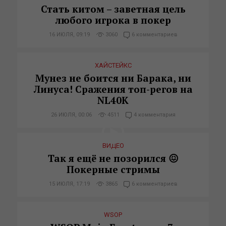
Стать китом – заветная цель
любого игрока в покер
16 ИЮЛЯ, 09:19
3060
6 комментариев
ХАЙСТЕЙКС
Мунез не боится ни Барака, ни
Линуса! Сражения топ-регов на
NL40K
26 ИЮЛЯ, 00:06
4511
4 комментария
ВИДЕО
Так я ещё не позорился 😖
Покерные стримы
15 ИЮЛЯ, 17:19
3865
6 комментариев
WSOP