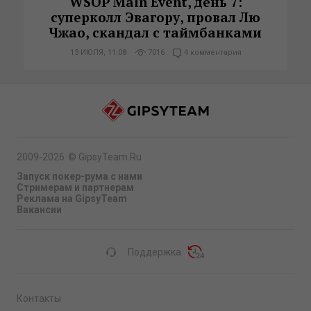
WSOP Main Event, день 7:
суперколл Эвагору, провал Лю
Чжао, скандал с таймбанками
13 ИЮЛЯ, 11:08
7016
4 комментария
2009-2026
©
GipsyTeam.Ru
Запуск покер-рума с нами
Стримерам и партнерам
Реклама на GipsyTeam
Вакансии
Поддержка
Контакты