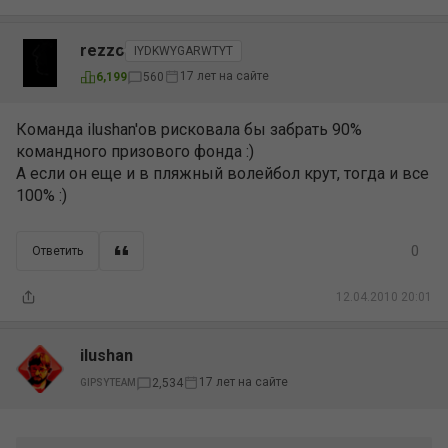
rezzo
IYDKWYGARWTYT
17 лет на сайте
6,199
560
Команда ilushan'ов рисковала бы забрать 90%
командного призового фонда :)
А если он еще и в пляжный волейбол крут, тогда и все
100% :)
0
Ответить
12.04.2010 20:01
ilushan
17 лет на сайте
2,534
GIPSYTEAM