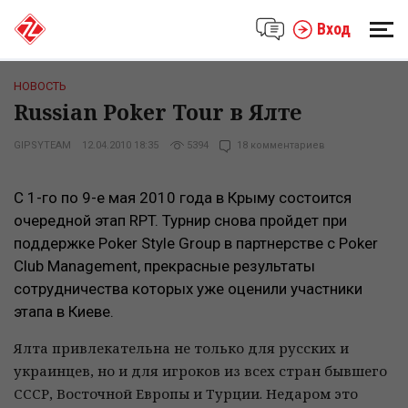
Вход
НОВОСТЬ
Russian Poker Tour в Ялте
GIPSYTEAM
12.04.2010 18:35
5394
18 комментариев
С 1-го по 9-е мая 2010 года в Крыму состоится
очередной этап RPT. Турнир снова пройдет при
поддержке Poker Style Group в партнерстве с Poker
Club Management, прекрасные результаты
сотрудничества которых уже оценили участники
этапа в Киеве.
Ялта привлекательна не только для русских и
украинцев, но и для игроков из всех стран бывшего
СССР, Восточной Европы и Турции. Недаром это