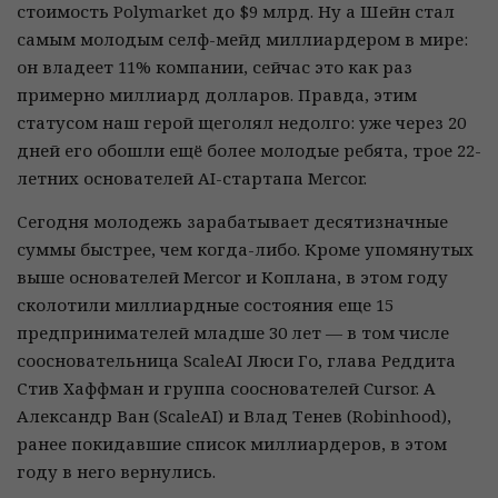
стоимость Polymarket до $9 млрд. Ну а Шейн стал
самым молодым селф-мейд миллиардером в мире:
он владеет 11% компании, сейчас это как раз
примерно миллиард долларов. Правда, этим
статусом наш герой щеголял недолго: уже через 20
дней его обошли ещё более молодые ребята, трое 22-
летних основателей AI-стартапа Mercor.
Сегодня молодежь зарабатывает десятизначные
суммы быстрее, чем когда-либо. Кроме упомянутых
выше основателей Mercor и Коплана, в этом году
сколотили миллиардные состояния еще 15
предпринимателей младше 30 лет — в том числе
соосновательница ScaleAI Люси Го, глава Реддита
Стив Хаффман и группа сооснователей Cursor. А
Александр Ван (ScaleAI) и Влад Тенев (Robinhood),
ранее покидавшие список миллиардеров, в этом
году в него вернулись.