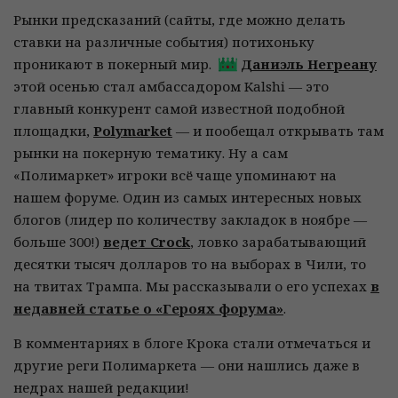
Рынки предсказаний (сайты, где можно делать
ставки на различные события) потихоньку
проникают в покерный мир.
Даниэль Негреану
этой осенью стал амбассадором Kalshi — это
главный конкурент самой известной подобной
площадки,
Polymarket
— и пообещал открывать там
рынки на покерную тематику. Ну а сам
«Полимаркет» игроки всё чаще упоминают на
нашем форуме. Один из самых интересных новых
блогов (лидер по количеству закладок в ноябре —
больше 300!)
ведет Crock
, ловко зарабатывающий
десятки тысяч долларов то на выборах в Чили, то
на твитах Трампа. Мы рассказывали о его успехах
в
недавней статье о «Героях форума»
.
В комментариях в блоге Крока стали отмечаться и
другие реги Полимаркета — они нашлись даже в
недрах нашей редакции!