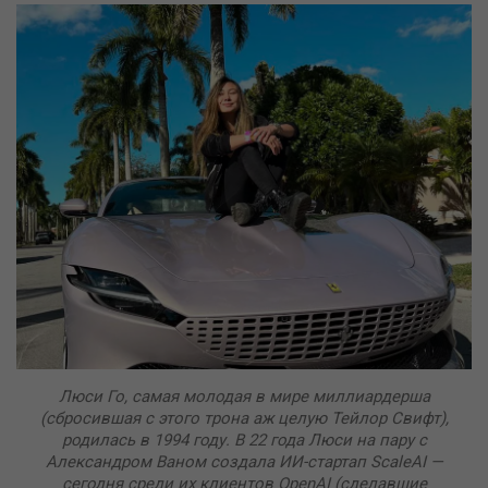
Люси Го, самая молодая в мире миллиардерша
(сбросившая с этого трона аж целую Тейлор Свифт),
родилась в 1994 году. В 22 года Люси на пару с
Александром Ваном создала ИИ-стартап ScaleAI —
сегодня среди их клиентов OpenAI (сделавшие