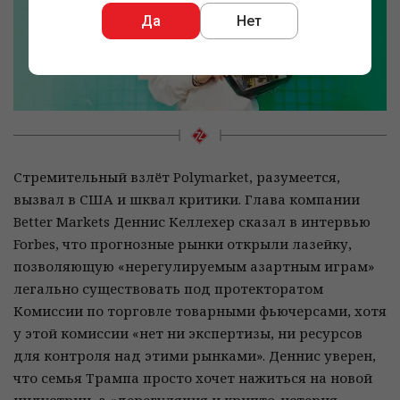
Да
Нет
Стремительный взлёт Polymarket, разумеется,
вызвал в США и шквал критики. Глава компании
Better Markets Деннис Келлехер сказал в интервью
Forbes, что прогнозные рынки открыли лазейку,
позволяющую «нерегулируемым азартным играм»
легально существовать под протекторатом
Комиссии по торговле товарными фьючерсами, хотя
у этой комиссии «нет ни экспертизы, ни ресурсов
для контроля над этими рынками». Деннис уверен,
что семья Трампа просто хочет нажиться на новой