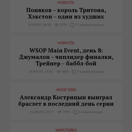
НОВОСТЬ
Поняков – король Тритона,
Хэкстон – один из худших
8 ИЮЛЯ, 08:59
3709
17 комментариев
НОВОСТЬ
WSOP Main Event, день 8:
Джумалон – чиплидер финалки,
Трейнер – баббл-бой
14 ИЮЛЯ, 10:50
6899
9 комментариев
WSOP 2026
Александр Кострицын выиграл
браслет в последний день серии
16 ИЮЛЯ, 23:11
3799
3 комментария
ХАЙСТЕЙКС