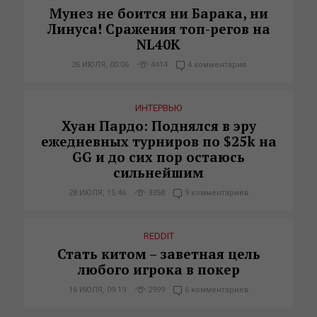
Мунез не боится ни Барака, ни
Линуса! Сражения топ-регов на
NL40K
26 ИЮЛЯ, 00:06
4414
4 комментария
ИНТЕРВЬЮ
Хуан Пардо: Поднялся в эру
ежедневных турниров по $25k на
GG и до сих пор остаюсь
сильнейшим
28 ИЮЛЯ, 15:46
3358
9 комментариев
REDDIT
Стать китом – заветная цель
любого игрока в покер
16 ИЮЛЯ, 09:19
2999
6 комментариев