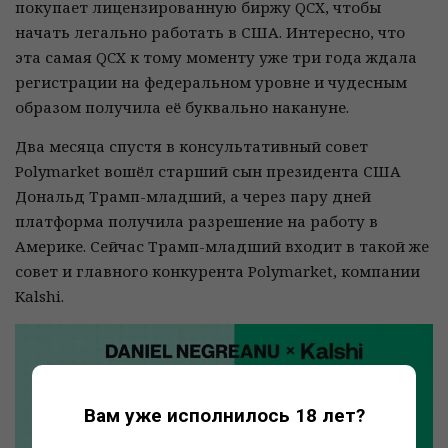
покупает лицензированную биржу QCX, чтобы
начать легально работать в США. Интересно, что
эта самая QCX к тому моменту уже три года ждала
регистрации на федеральном уровне и чудесным
образом получила её буквально накануне.
Два месяца спустя в консультативный совет
Polymarket вошёл старший сын президента США
Дональд Трамп-младший, а через пару дней
платформа получила разрешение на работу в
Америке. Сейчас Трамп-младший входит в такой же
совет и главного конкурента Polymarket, компании
Kalshi.
Вам уже исполнилось 18 лет?