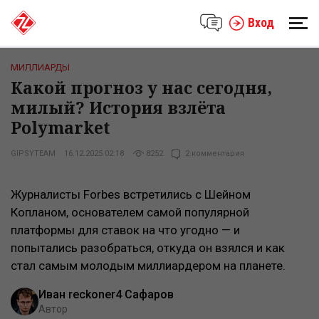
Вход
МИЛЛИАРДЫ
Какой прогноз у нас сегодня,
милый? История взлёта
Polymarket
GIPSYTEAM
16.12.2025 02:18
8252
2 комментария
Журналисты Forbes встретились с Шейном
Копланом, основателем самой популярной
платформы для ставок на что угодно — и
попытались разобраться, откуда он взялся и как
стал самым молодым миллиардером на планете.
Иван reckoner4 Сафаров
Автор