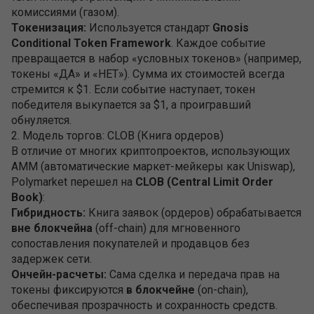
комиссиями (газом).
Токенизация:
Используется стандарт
Gnosis
Conditional Token Framework
. Каждое событие
превращается в набор «условных токенов» (например,
токены «ДА» и «НЕТ»). Сумма их стоимостей всегда
стремится к $1. Если событие наступает, токен
победителя выкупается за $1, а проигравший
обнуляется.
2. Модель торгов: CLOB (Книга ордеров)
В отличие от многих криптопроектов, использующих
AMM (автоматические маркет-мейкеры как Uniswap),
Polymarket перешел на
CLOB (Central Limit Order
Book)
:
Гибридность:
Книга заявок (ордеров) обрабатывается
вне блокчейна
(off-chain) для мгновенного
сопоставления покупателей и продавцов без
задержек сети.
Ончейн-расчеты:
Сама сделка и передача прав на
токены фиксируются
в блокчейне
(on-chain),
обеспечивая прозрачность и сохранность средств.