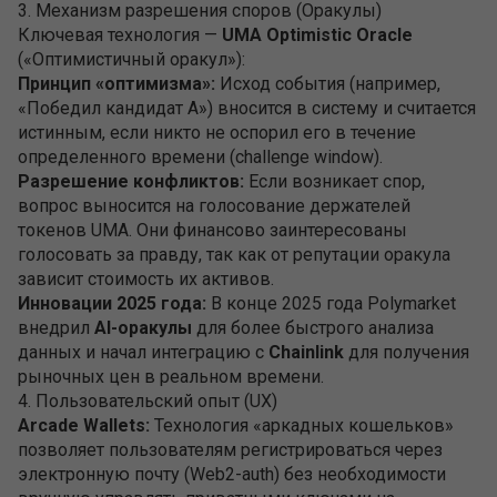
3. Механизм разрешения споров (Оракулы)
Ключевая технология —
UMA Optimistic Oracle
(«Оптимистичный оракул»):
Принцип «оптимизма»:
Исход события (например,
«Победил кандидат А») вносится в систему и считается
истинным, если никто не оспорил его в течение
определенного времени (challenge window).
Разрешение конфликтов:
Если возникает спор,
вопрос выносится на голосование держателей
токенов UMA. Они финансово заинтересованы
голосовать за правду, так как от репутации оракула
зависит стоимость их активов.
Инновации 2025 года:
В конце 2025 года Polymarket
внедрил
AI-оракулы
для более быстрого анализа
данных и начал интеграцию с
Chainlink
для получения
рыночных цен в реальном времени.
4. Пользовательский опыт (UX)
Arcade Wallets:
Технология «аркадных кошельков»
позволяет пользователям регистрироваться через
электронную почту (Web2-auth) без необходимости