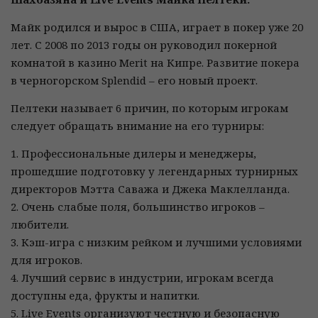
Майк родился и вырос в США, играет в покер уже 20
лет. С 2008 по 2013 годы он руководил покерной
комнатой в казино Merit на Кипре. Развитие покера
в черногорском Splendid – его новый проект.
Пелтеки называет 6 причин, по которым игрокам
следует обращать внимание на его турниры:
1. Профессиональные дилеры и менеджеры,
прошедшие подготовку у легендарных турнирных
директоров Мэтта Саважа и Джека Маклелланда.
2. Очень слабые поля, большинство игроков –
любители.
3. Кэш-игра с низким рейком и лучшими условиями
для игроков.
4. Лучший сервис в индустрии, игрокам всегда
доступны еда, фрукты и напитки.
5. Live Events организуют честную и безопасную