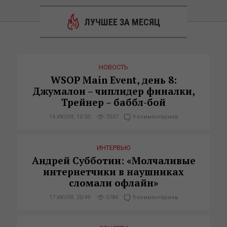
ЛУЧШЕЕ ЗА МЕСЯЦ
НОВОСТЬ
WSOP Main Event, день 8:
Джумалон – чиплидер финалки,
Трейнер – баббл-бой
14 ИЮЛЯ, 10:50
7037
9 комментариев
ИНТЕРВЬЮ
Андрей Субботин: «Молчаливые
интернетчики в наушниках
сломали офлайн»
17 ИЮЛЯ, 20:49
5784
9 комментариев