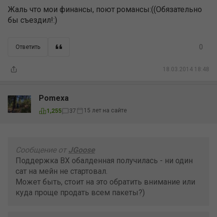
Жаль что мои финансы, поют романсы:((Обязательно
бы съездил!:)
0
Ответить
18.03.2014 18:48
Pomexa
15 лет на сайте
1,255
37
Сообщение от
JGoose
Поддержка ВХ обалденная получилась - ни один
сат на мейн не стартовал.
Может быть, стоит на это обратить внимание или
куда проще продать всем пакеты?)