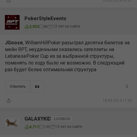
18.03.2014 10:27
PokerStyleEvents
12 лет на сайте
2,953
86
JGoose
, WilliamHillPoker разыграл десятки билетов на
мейн RPT, неудачными оказались сателлиты на
LebanesePoker Cup из за выбранной структуры,
поменять по ходу было не возможно. В следующий
раз будет более оптимальная структура
0
Ответить
18.03.2014 11:53
GALAXYKID
LUCKBOX
13 лет на сайте
4,717
135