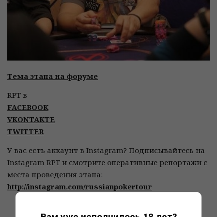
Тема этапа на форуме
RPT в
FACEBOOK
VKONTAKTE
TWITTER
У вас есть аккаунт в Instagram? Подписывайтесь на
Instagram RPT и смотрите оперативные репортажи с
места проведения этапа:
http://instagram.com/russianpokertour
Вам уже исполнилось 18 лет?