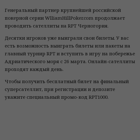
Генеральный партнер крупнейшей российской
покерной серии WlliamHillPoker.com продолжает
проводить сателлиты на RPT Черногория.
Десятки игроков уже выиграли свои билеты. У вас
есть возможность выиграть билеты или пакеты на
главный турнир RPT и вступить в игру на побережье
Адриатического моря с 26 марта. Онлайн-сателлиты
проходят каждый день.
Чтобы получить бесплатный билет на финальный
суперсателлит, при регистрации и депозите
укажите специальный промо-код RPT1000.