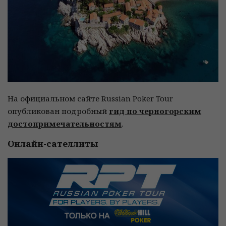
На официальном сайте Russian Poker Tour
опубликован подробный
гид по черногорским
достопримечательностям
.
Онлайн-сателлиты