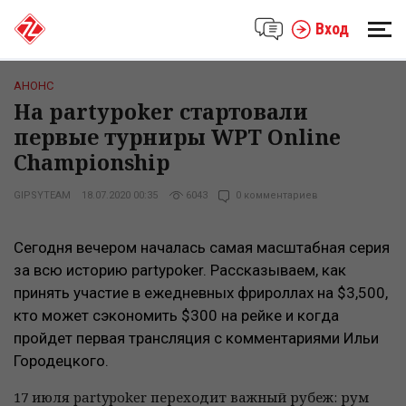
Вход
АНОНС
На partypoker стартовали
первые турниры WPT Online
Championship
GIPSYTEAM
18.07.2020 00:35
6043
0 комментариев
Сегодня вечером началась самая масштабная серия
за всю историю partypoker. Рассказываем, как
принять участие в ежедневных фрироллах на $3,500,
кто может сэкономить $300 на рейке и когда
пройдет первая трансляция с комментариями Ильи
Городецкого.
17 июля partypoker переходит важный рубеж: рум