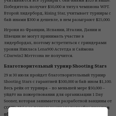
учитываются все турниры с бай-инами $320 и выше.
Победитель получит $50,000 и титул чемпиона WPT.
Второй лидерборд, Rising Star, учитывает турниры с
бай-инами $300 и дешевле, в нем разыграют $25,000.
Игроки из Франции, Испании, Италии, Дании и
Швеции не могут принимать участие в
лидербордах, поэтому встретиться с гриндерами
уровня Никласа Lena900 Астетда и Саймона
C.Darwin2 Мэттсона не получится.
Благотворительный турнир Shooting Stars
29 и 30 июля пройдет благотворительный турнир
Shooting Stars с гарантией $500,000 и бай-ином $1,100.
Весь рейк от турнира – по меньшей мере $50,000 –
уйдёт на пожертвования для организации 1 Day
Sooner, которая занимается разработкой вакцины от
COVID-19 ( о ее деятельности мы подробно писали
в
обзоре новостей
).