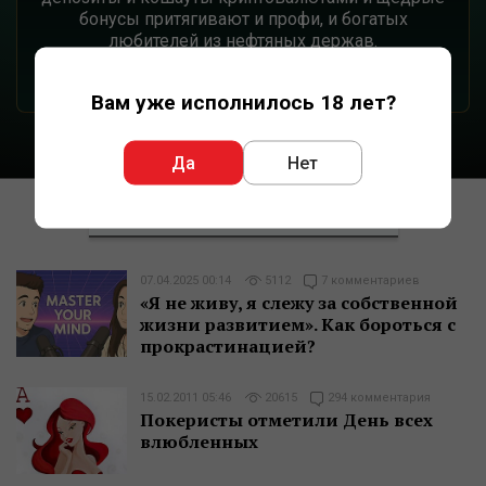
бонусы притягивают и профи, и богатых
любителей из нефтяных держав.
Начни свой путь к славе на BCPoker!
Вам уже исполнилось 18 лет?
Да
Нет
ЛИВ БОРИ
НА GIPSYTEAM
07.04.2025 00:14
5112
7 комментариев
«Я не живу, я слежу за собственной
жизни развитием». Как бороться с
прокрастинацией?
15.02.2011 05:46
20615
294 комментария
Покеристы отметили День всех
влюбленных