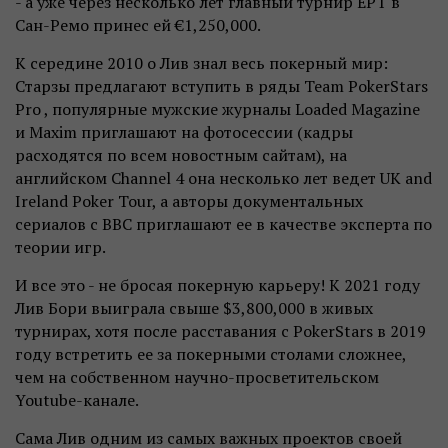
- а уже через несколько лет главный турнир EPT в
Сан-Ремо принес ей €1,250,000.
К середине 2010 о Лив знал весь покерный мир:
Старзы предлагают вступить в ряды Team PokerStars
Pro , популярные мужские журналы Loaded Magazine
и Maxim приглашают на фотосессии (кадры
расходятся по всем новостным сайтам), на
английском Channel 4 она несколько лет ведет UK and
Ireland Poker Tour, а авторы документальных
сериалов с BBC приглашают ее в качестве эксперта по
теории игр.
И все это - не бросая покерную карьеру! К 2021 году
Лив Бори выиграла свыше $3,800,000 в живых
турнирах, хотя после расставания с PokerStars в 2019
году встретить ее за покерными столами сложнее,
чем на собственном научно-просветительском
Youtube-канале.
Сама Лив одним из самых важных проектов своей