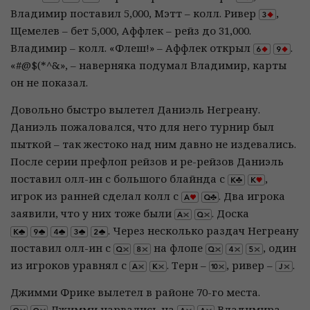
Владимир поставил 5,000, Мэтт – колл. Ривер
,
Щемелев – бет 5,000, Аффлек – рейз до 31,000.
Владимир – колл. «Флеш!» – Аффлек открыл
.
«#@$(*^&», – наверняка подумал Владимир, карты
он не показал.
Довольно быстро вылетел Даниэль Негреану.
Даниэль пожаловался, что для него турнир был
пыткой – так жестоко над ним давно не издевались.
После серии префлоп рейзов и ре-рейзов Даниэль
поставил олл-ин с большого блайнда с
,
игрок из ранней сделал колл с
. Два игрока
заявили, что у них тоже были
. Доска
. Через несколько раздач Негреану
поставил олл-ин с
на флопе
, один
из игроков уравнял с
. Терн –
, ривер –
.
Джимми Фрике вылетел в районе 70-го места.
Джимми нарвались на
Владимира