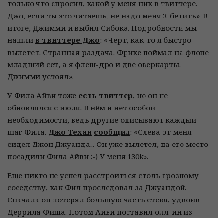
только что спросил, какой у меня ник в твиттере.
Джо, если ты это читаешь, не надо меня 3-бетить». В
итоге, Джимми и выбил Сибока. Подробности мы
нашли
в твиттере Джо
: «Черт, как-то я быстро
вылетел. Странная раздача. Фрике поймал на флопе
младший сет, а я флеш-дро и две оверкарты.
Джимми устоял».
У Фила Айви тоже
есть твиттер
, но он не
обновлялся с июля. В нём и нет особой
необходимости, ведь другие описывают каждый
шаг Фила.
Джо Техан
сообщил
: «Слева от меня
сидел Джон Джуанда... Он уже вылетел, на его место
посадили Фила Айви :-) У меня 130k».
Еще никто не успел расстроиться столь грозному
соседству, как Фил проследовал за Джуандой.
Сначала он потерял большую часть стека, удвоив
Деррила Фиша. Потом Айви поставил олл-ин из