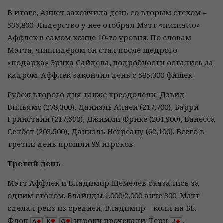
В итоге, Аннет закончила день со вторым стеком –
536,800. Лидерство у нее отобрал Мэтт «mcmatto»
Аффлек в самом конце 10-го уровня. По словам
Мэтта, чиплидером он стал после щедрого
«подарка» Эрика Сайдела, подробности остались за
кадром. Аффлек закончил день с 585,300 фишек.
Рубеж второго дня также преодолели: Дэвид
Вильямс (278,300), Даниэль Алаеи (217,700), Барри
Гринстайн (217,600), Джимми Фрике (204,900), Ванесса
Селбст (203,500), Даниэль Негреану (62,100). Всего в
третий день прошли 99 игроков.
Третий день
Мэтт Аффлек и Владимир Щемелев оказались за
одним столом. Блайнды 1,000/2,000 анте 300. Мэтт
сделал рейз из средней, Владимир – колл на ББ.
Флоп
игроки прочекали. Терн
,