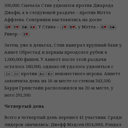
500,000. Сначала Стив удвоился против Джареда
Джафи, а в следующей раздаче – против Мэтта
Аффлека. Соперники выставились на доске
. У Стива –
, у Мэтта –
.
Ривер –
.
Затем, уже в деньгах, Стив выиграл крупный банк у
Аннет Обрестад и первым преодолел рубеж в
1,000,000 фишек. У Аннетт после этой раздачи
осталось 180,000, однако ей удалось удвоиться с
против
неизвестного игрока. Аннетт
закончила день на 16-м месте со стеком 343,500.
Барри Гринстайн расположился на 20-м месте, у
него 291,500.
Четвертый день
Всего в четвертый день перешел 41 участник. Среди
лидеров значились: Джефф Мэдсен (814,000), Рэндал