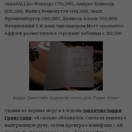
«RandALLin» Флауэрс (795,500), Андрес Хойволд
(632,500), Майкл Бенвенутти (444,500), Энди
Франкенбергер (360,500), Даниэль Алаеи (355,000).
Начинавший 3-й день чиплидером Мэтт «mcmatto»
Аффлек разместился в середине таблицы с 262,500.
Барри Гринстайн подписал книгу для Лорен Клинг
Одним из первых игру в 4-й день
закончил Барри
Гринстайн
: «Я сильно облажался. Сначала выкинул
выигрышную руку, затем проиграл коинфлип с АК