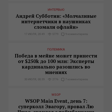
ИНТЕРВЬЮ
Андрей Субботин: «Молчаливые
интернетчики в наушниках
сломали офлайн»
17 ИЮЛЯ, 20:49
5779
9 комментариев
ПОЛЕМИКА
Победа в мейне может принести
от $250k до 100 млн: Эксперты
кардинально разошлись во
мнениях
30 ИЮЛЯ, 00:39
2776
7 комментариев
WSOP
WSOP Main Event, день 7:
суперколл Эвагору, провал Лю
Чжао, скандал с таймбанками