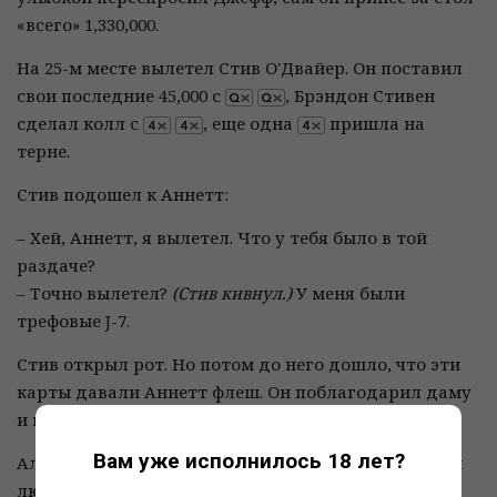
«всего» 1,330,000.
На 25-м месте вылетел Стив О'Двайер. Он поставил
свои последние 45,000 с
, Брэндон Стивен
сделал колл с
, еще одна
пришла на
терне.
Стив подошел к Аннетт:
– Хей, Аннетт, я вылетел. Что у тебя было в той
раздаче?
– Точно вылетел?
(Стив кивнул.)
У меня были
трефовые J-7.
Стив открыл рот. Но потом до него дошло, что эти
карты давали Аннетт флеш. Он поблагодарил даму
и покинул помещение.
Вам уже исполнилось 18 лет?
Аллен Кесслер славится своей аккуратной игрой и
любовью повысиживать. Игроки пользуются