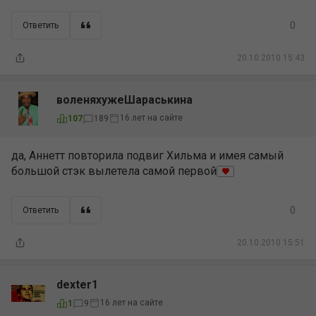
0
Ответить
20.10.2010 15:43
воленяхужеШараськина
16 лет на сайте
107
189
да, Аннетт повторила подвиг Хильма и имея самый
большой стэк вылетела самой первой
0
Ответить
20.10.2010 15:51
dexter1
16 лет на сайте
1
9