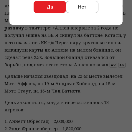
имиджем Аллена и постоянно крадут его блайнды.
Да
Нет
Наконец Аллен дождался карманных королей на ББ.
Мэтт Стаут, сидевший справа от Кесслера,
описал
раздачу
в твиттере: «Аллен впервые за 2 года не
получил экшна на ББ. Я скинул на баттоне. Кстати, у
него оказались KK =)» Через пару кругов все вновь
выкинули карты до Аллена на малом блайнде, он
сделал рейз 2.5x. Большой блайнд отказался от
борьбы, под смех всего стола Аллен показал
.
Дальше начался звездопад: на 22-м месте вылетел
Мэтт Аффлек, на 19-м Андреас Хойволд, на 18-м
Мэтт Стаут, на 16-м Чад Батиста.
День закончился, когда в игре оставалось 13
игроков:
1. Аннетт Обрестад – 2,009,000
2. Энди Франкенбергер – 1,820,000