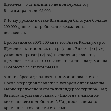
Щемелев – олл-ин, никто не поддержал, и у
Владимира стало 65,000.
К 10-му уровню в стеке Владимира было уже больше
200,000 фишек, подробности восхождения
неизвестны.
При блайндах 800/1,600 анте 200 Вивек Раджкумар и
Щемелев выставились на префлопе. Вивек с
удвоился против
. После этой раздачи у
Щемелева стало 190,000. Закончил день Владимир на
11-м месте со стеком 244,000.
Аннет Обрестад полностью доминировала стол.
После очередной раздачи, в которой Аннет выбила
Марко Траньелло и стала чиплидером турнира, Чад
Батиста изумленно сказал: «Никогда в жизни не
видел ничего подобного». А Чад провел немало
времени за покерными столами.