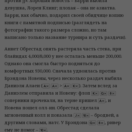
против JJ». Хорошая новость – Барри выбила
девушка, Лорен Клинг; плохая – она не азиатка.
Барри, как обычно, подарил своей обидчице копию
книги с памятной подписью (разглядеть на
фотографии такого размера сложно, но там
написано только название турнира и суть раздачи).
Аннет Обрестад опять растеряла часть стека, при
блайндах 4,000/8,000 у нее осталась меньше 200,000.
Однако она смогла быстро подняться до
комфортных 930,000. Сначала удвоилась против
Брэндона Новены, через несколько раздач выбила
Даниэля Алаеи (
>
). Затем вслед за
Даниэлем отправила и Новену: флоп
соперники прочекали, на терне пришел
, и
Новена пошел олл-ин. Обрестад сделала
мгновенный колл и показала
– бродвей, а
другими словами, натс. У Брэндона
, ривер
ему не помог –
.