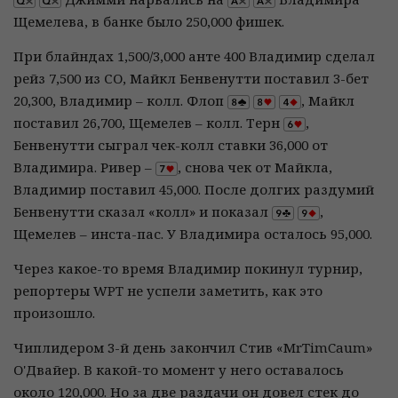
Щемелева, в банке было 250,000 фишек.
При блайндах 1,500/3,000 анте 400 Владимир сделал
рейз 7,500 из СО, Майкл Бенвенутти поставил 3-бет
20,300, Владимир – колл. Флоп
, Майкл
поставил 26,700, Щемелев – колл. Терн
,
Бенвенутти сыграл чек-колл ставки 36,000 от
Владимира. Ривер –
, снова чек от Майкла,
Владимир поставил 45,000. После долгих раздумий
Бенвенутти сказал «колл» и показал
,
Щемелев – инста-пас. У Владимира осталось 95,000.
Через какое-то время Владимир покинул турнир,
репортеры WPT не успели заметить, как это
произошло.
Чиплидером 3-й день закончил Стив «MrTimCaum»
О'Двайер. В какой-то момент у него оставалось
около 120,000. Но за две раздачи он довел стек до