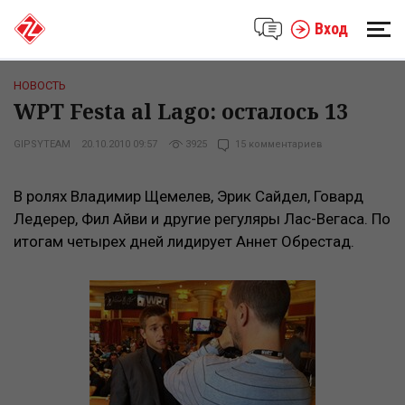
Вход
НОВОСТЬ
WPT Festa al Lago: осталось 13
GIPSYTEAM
20.10.2010 09:57
3925
15 комментариев
В ролях Владимир Щемелев, Эрик Сайдел, Говард
Ледерер, Фил Айви и другие регуляры Лас-Вегаса. По
итогам четырех дней лидирует Аннет Обрестад.