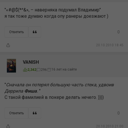
"«#@$(*^&», – наверняка подумал Владимир"
я так тоже думаю когда опу ранеры доезжают )
0
Ответить
20.10.2010 18:45
VANISH
16 лет на сайте
2,342
296
"
Сначала он потерял большую часть стека, удвоив
Деррила
Фиша
.
"
С такой фамилией в покере делать нечего. ))))
0
Ответить
20.10.2010 21:00