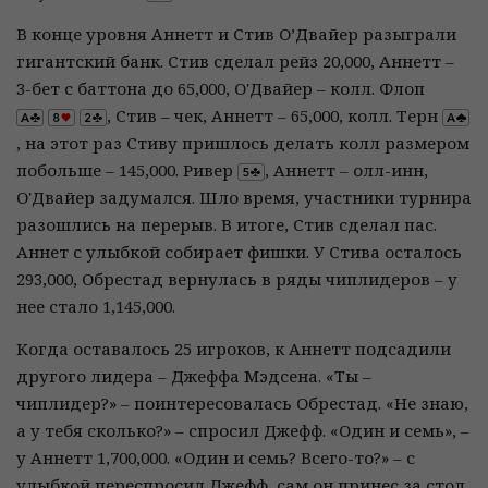
В конце уровня Аннетт и Стив О’Двайер разыграли
гигантский банк. Стив сделал рейз 20,000, Аннетт –
3-бет с баттона до 65,000, О'Двайер – колл. Флоп
, Стив – чек, Аннетт – 65,000, колл. Терн
, на этот раз Стиву пришлось делать колл размером
побольше – 145,000. Ривер
, Аннетт – олл-инн,
О'Двайер задумался. Шло время, участники турнира
разошлись на перерыв. В итоге, Стив сделал пас.
Аннет с улыбкой собирает фишки. У Стива осталось
293,000, Обрестад вернулась в ряды чиплидеров – у
нее стало 1,145,000.
Когда оставалось 25 игроков, к Аннетт подсадили
другого лидера – Джеффа Мэдсена. «Ты –
чиплидер?» – поинтересовалась Обрестад. «Не знаю,
а у тебя сколько?» – спросил Джефф. «Один и семь», –
у Аннетт 1,700,000. «Один и семь? Всего-то?» – с
улыбкой переспросил Джефф, сам он принес за стол