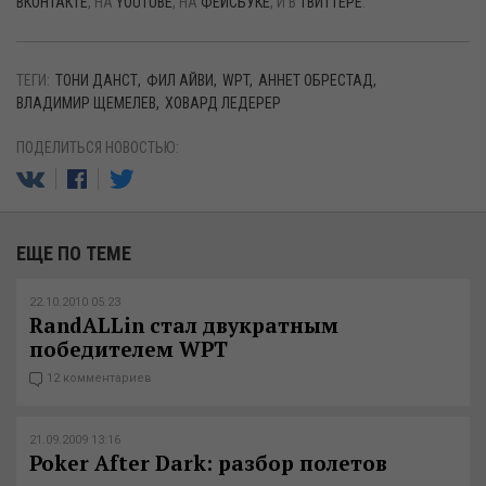
ВКОНТАКТЕ
, НА
YOUTUBE
, НА
ФЕЙСБУКЕ
, И В
ТВИТТЕРЕ
.
ТЕГИ:
ТОНИ ДАНСТ
ФИЛ АЙВИ
WPT
АННЕТ ОБРЕСТАД
ВЛАДИМИР ЩЕМЕЛЕВ
ХОВАРД ЛЕДЕРЕР
ПОДЕЛИТЬСЯ НОВОСТЬЮ:
ЕЩЕ ПО ТЕМЕ
22.10.2010 05:23
RandALLin стал двукратным
победителем WPT
12 комментариев
21.09.2009 13:16
Poker After Dark: разбор полетов