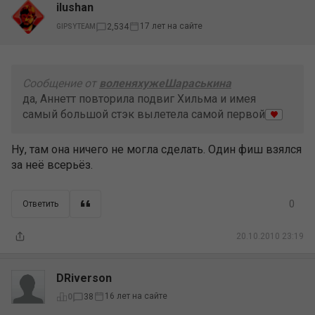
ilushan
17 лет на сайте
2,534
GIPSYTEAM
Сообщение от
воленяхужеШараськина
да, Аннетт повторила подвиг Хильма и имея
самый большой стэк вылетела самой первой
Ну, там она ничего не могла сделать. Один фиш взялся
за неё всерьёз.
0
Ответить
20.10.2010 23:19
DRiverson
16 лет на сайте
0
38