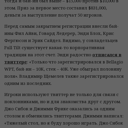
тогда и бай-ин был выше – $15,000 против $10,000 в
этом. Приз за первое место составил $831,000,
деньги за выступление получат 50 игроков.
Перед самым закрытием регистрации внесли бай-
ины Фил Айви, Говард Ледерер, Энди Блох, Крис
Фергюсон и Эрик Сайдел. Видимо, у совладельцев
Full Tilt существует какая-то корпоративная
традиция на этот счет. Энди радостно
отписался в
твиттере
: «Только что зарегистрировался в Bellagio
WPT, бай-ин – 10К, стек – 40К. Уже обыграл половину
поля». Владимир Щемелев также зарегистрировался
одним из последних.
Игроки используют твиттер не только для связи с
поклонниками, но и для знакомства друг с другом.
Джо Сибок и Джимми Фрике оказались за одним
столом и обменялись твиттерами. Джимми написал:
«Тяжелый стол, но я буду хорошо играть. Джо Сибок