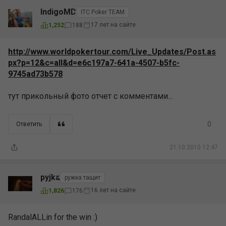
IndigoMD
ITC Poker TEAM
17 лет на сайте
1,252
188
http://www.worldpokertour.com/Live_Updates/Post.as
px?p=12&c=all&d=e6c197a7-641a-4507-b5fc-
9745ad73b578
тут прикольный фото отчет с комментами...
0
Ответить
21.10.2010 12:47
pyjka
ружка тащит
16 лет на сайте
1,826
176
RandalALLin for the win :)