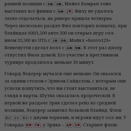
ранней позиции с
, Майкл Камран тоже
выставил все фишки с
. Филу не удалось
легко отделаться, на ривере пришла четверка.
Через несколько раздач Фил повторил попытку, при
блайндах 600/1,200 анте 200 он открыл игру олл-
ином 35,500 из UTG c
, Майкл «benvo123»
Бенвенутти сделал колл с
. В этот раз дилер
отпустил Фила домой. Его участие в престижном
турнире продлилось меньше 30 минут.
Говард Ледерер мучался еще меньше. Он оказался
за одним столом с Эриком Сайделом, с которым они
успели пошутить, что им стоит выставиться, не
глядя в карты. Шутка оказалась пророческой. В
первой же раздаче Эрик сделал рейз из средней
позиции, Ледерер защитил большой блайнд. Флоп
с двумя червами, и игроки идут олл-ин. У
Говарда
, у Эрика –
. Старшее флеш-