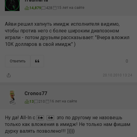
15 лет на сайте
14,879
428
Айви решил хапнуть имидж исполнителя видимо,
чтобы против него с более широким диапозоном
играли - потом друзьям рассказывает: "Вчера вложил
10К долларов в свой имидж" )
0
Ответить
20.10.2010 13:24
Cronos77
16 лет на сайте
13
210
Ну да! All-In с
это по другому не назовешь
только как вложения в имидж! Не только нам фишам
дурку валять позволено!!! )))))