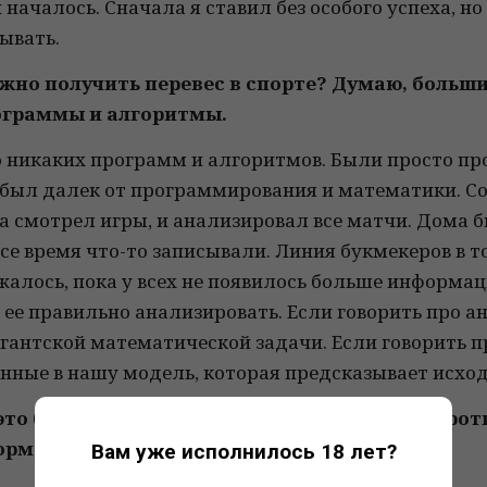
и началось. Сначала я ставил без особого успеха, н
ывать.
ожно получить перевес в спорте? Думаю, больш
ограммы и алгоритмы.
ло никаких программ и алгоритмов. Были просто 
я был далек от программирования и математики. 
 смотрел игры, и анализировал все матчи. Дома б
е время что-то записывали. Линия букмекеров в т
алось, пока у всех не появилось больше информаци
 ее правильно анализировать. Если говорить про а
гантской математической задачи. Если говорить п
анные в нашу модель, которая предсказывает исход
 это борьба твоей математической модели прот
формации?
Вам уже исполнилось 18 лет?