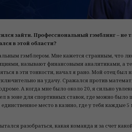
асился зайти. Профессиональный гэмблинг – не 
ался в этой области?
нальным гэмблером. Мне кажется странным, что лю
циями, называют финансовыми аналитиками, а тех,
яться в эти тонкости, начал я рано. Мой отец был
исключительно на удачу. Сражался против математи
подроме. А когда мне было около 20, я сильно увл
овел в зоне для спортивных ставок, где можно было
о единственное место в казино, где у тебя каждые 
пытался разобраться, какая команда и за счет како