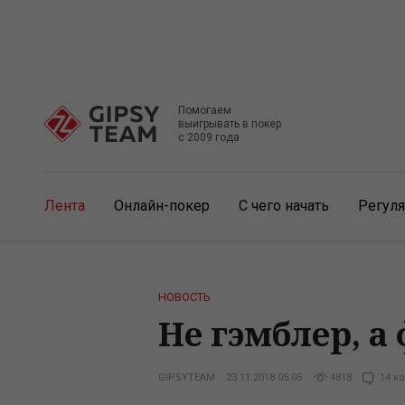
Помогаем
выигрывать в покер
с 2009 года
Лента
Онлайн-покер
С чего начать
Регул
НОВОСТЬ
Не гэмблер, 
GIPSYTEAM
23.11.2018 05:05
4818
14 к