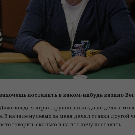
я захочешь поставить в каком-нибудь казино Ве
. Даже когда я играл крупно, никогда не делал это 
е. В начале нулевых за меня делал ставки другой ч
сто говорил, сколько и на что хочу поставить.