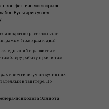
оторое фактически закрыло
алабос Вульгарис успел
у.
неоднократно рассказывали.
 Инграмом (тоже
раз
и
два
).
сследований и развития в
 гэмблеру работу с расчетом
ах и почти не участвует в них
итателями в твиттере. Но
ренера-психолога Эллиота