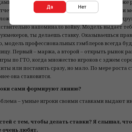
годами букмекеры стали гораздо умнее, на них тоже
Да
Нет
еты по всем матчам, а у некоторых есть и свои мод
ложнее. Последний год я не ставил, занимался дру
йствительно напоминало войну. Модель выдает тебе
укмекеров, ты делаешь ставку. Оказываешься прав 
о, модель профессиональных гэмблеров всегда буде
зницу. Первый – маржа, а второй – открыть рынок 
игры по ГТО, когда множество игроков с эджем со
ты или поставить сразу, но мало. По мере роста 
нее она становится.
игроки сами формируют линию?
роблема – умные игроки своими ставками выдают 
стей с тем, чтобы делать ставки? Я слышал, что
 очень любят.