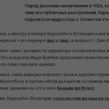
Перед высоким назначением в НБА, к
тему его публичных выступлений, Хар
поделиться мудростью с Эллиотом Ро
вок, а иногда и покера Харалабоса Вульгариса мы 
риалы о его карьере (
раз
и
два
), и подкаст с Джо
абос занял должность директора статистических и
 Его владелец Марк Кьюбан предложил известному
 его опыт анализа данных.
шел, лишь изредка покупает доли в дорогих турнир
т баскетболу и охотно обсуждал матчи со своими ч
вам, времени на это у него
больше не будет
.
ния, Харалабос Вульгарис
стал гостем подкаста т