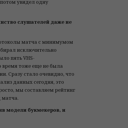
о потом увидел одну
инство слушателей даже не
протоколы матча с минимумом
Собирал исключительно
ыло пять VHS-
о время тоже еще не была
и. Сразу стало очевидно, что
нализ данных сегодня, это
росто, мы составляем рейтинг
 матча.
ив модели букмекеров, и