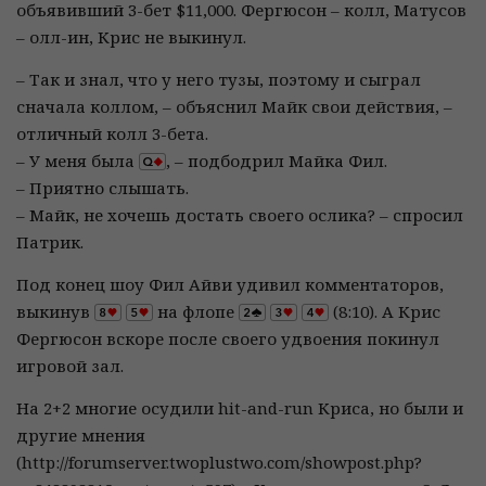
объявивший 3-бет $11,000. Фергюсон – колл, Матусов
– олл-ин, Крис не выкинул.
– Так и знал, что у него тузы, поэтому и сыграл
сначала коллом, – объяснил Майк свои действия, –
отличный колл 3-бета.
– У меня была
, – подбодрил Майка Фил.
– Приятно слышать.
– Майк, не хочешь достать своего ослика? – спросил
Патрик.
Под конец шоу Фил Айви удивил комментаторов,
выкинув
на флопе
(8:10). А Крис
Фергюсон вскоре после своего удвоения покинул
игровой зал.
На 2+2 многие осудили hit-and-run Криса, но были и
другие мнения
(http://forumserver.twoplustwo.com/showpost.php?