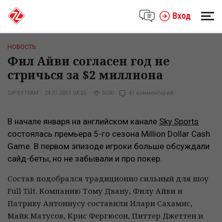
Вход
НОВОСТЬ
Фил Айви согласен год не
стричься за $2 миллиона
GIPSYTEAM
24.01.2011 04:25
5030
41 комментарий
В начале января на английском канале
Sky Sports
состоялась премьера 5-го сезона Million Dollar Cash
Game. В первом эпизоде игроки больше обсуждали
сайд-беты, но не забывали и про покер.
Состав подобрался традиционно сильный для шоу
Full Tilt. Компанию Тому Двану, Филу Айви и
Патрику Антониусу составили Илари Сахамис,
Майк Матусов, Крис Фергюсон, Питтер Джеттен и