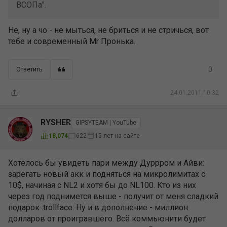
ВСОПа".
Не, ну а чо - не мыться, не бриться и не стричься, вот
тебе и современный Mr Пронька.
0
Ответить
24.01.2011 10:32
RYSHER
GIPSYTEAM | YouTube
15 лет на сайте
18,074
622
Хотелось бы увидеть пари между Дуррром и Айви:
зарегать новый акк и подняться на микролимитах c
10$, начиная с NL2 и хотя бы до NL100. Кто из них
через год поднимется выше - получит от меня сладкий
подарок :trollface: Ну и в дополнение - миллион
долларов от проигравшего. Всё коммьюнити будет