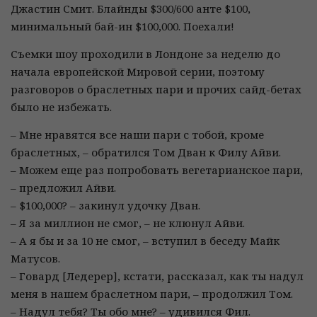
Джастин Смит. Блайнды $300/600 анте $100,
минимальный бай-ин $100,000. Поехали!
Съемки шоу проходили в Лондоне за неделю до
начала европейской Мировой серии, поэтому
разговоров о браслетных пари и прочих сайд-бетах
было не избежать.
– Мне нравятся все наши пари с тобой, кроме
браслетных, – обратился Том Дван к Филу Айви.
– Можем еще раз попробовать вегетарианское пари,
– предложил Айви.
– $100,000? – закинул удочку Дван.
– Я за миллион не смог, – не клюнул Айви.
– А я бы и за 10 не смог, – вступил в беседу Майк
Матусов.
– Говард [Ледерер], кстати, рассказал, как ты надул
меня в нашем браслетном пари, – продолжил Том.
– Надул тебя? Ты обо мне? – удивился Фил.