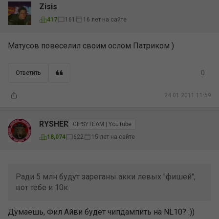
Zisis
16 лет на сайте
417
161
Матусов повеселил своим ослом Патриком )
0
Ответить
24.01.2011 11:59
RYSHER
GIPSYTEAM | YouTube
15 лет на сайте
18,074
622
Ради 5 млн будут зареганы акки левых "фишей",
вот тебе и 10к.
Думаешь, Фил Айви будет чипдампить на NL10? :))