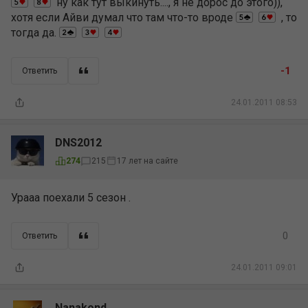
ну как тут выкинуть...., я не дорос до этого)),
хотя если Айви думал что там что-то вроде
, то
тогда да.
-1
Ответить
24.01.2011 08:53
DNS2012
17 лет на сайте
274
215
Урааа поехали 5 сезон .
0
Ответить
24.01.2011 09:01
Nanakond