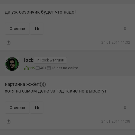
да уж сезончик будет что надо!
0
Ответить
24.01.2011 11:32
locb
In Rock we trust!
15 лет на сайте
119
401
картинка жжёт:))))
хотя на самом деле за год такие не вырастут
0
Ответить
24.01.2011 11:38