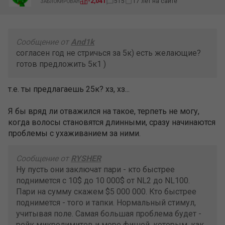
17 лет на сайте
-2,041
515
ЗАБЛОКИРОВАН
Сообщение от
And1k
согласен год не стричься за 5к) есть желающие?
готов предложить 5к1 )
т.е. ты предлагаешь 25к? хз, хз...
Я бы вряд ли отважился на такое, терпеть не могу,
когда волосы становятся длинными, сразу начинаются
проблемы с ухаживанием за ними.
Сообщение от
RYSHER
Ну пусть они заключат пари - кто быстрее
поднимется с 10$ до 10 000$ от NL2 до NL100.
Пари на сумму скажем $5 000 000. Кто быстрее
поднимется - того и тапки. Нормальный стимул,
учитывая поле. Самая большая проблема будет -
рейк микролимитов и море фишей, которым, как