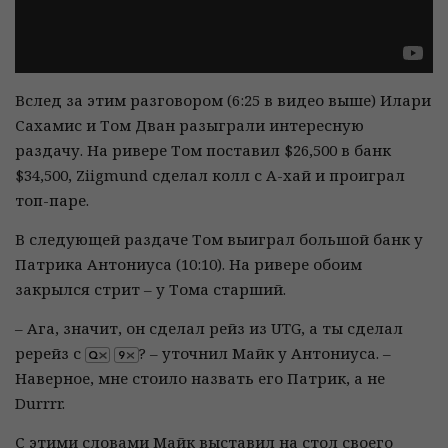
Вслед за этим разговором (6:25 в видео выше) Илари
Сахамис и Том Дван разыграли интересную
раздачу. На ривере Том поставил $26,500 в банк
$34,500, Ziigmund сделал колл с A-хай и проиграл
топ-паре.
В следующей раздаче Том выиграл большой банк у
Патрика Антониуса (10:10). На ривере обоим
закрылся стрит – у Тома старший.
– Ага, значит, он сделал рейз из UTG, а ты сделал
ререйз с
? – уточнил Майк у Антониуса. –
Наверное, мне стоило назвать его Патрик, а не
Durrrr.
С этими словами Майк выставил на стол своего