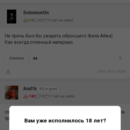
SolomonOn
15 лет на сайте
115
32
Не прочь был бы увидеть обросшего Фила Айви)
Как всегда отличный материал.
0
Ответить
24.01.2011 04:39
And1k
KQ is good
17 лет на сайте
-183
19
согласен год не стричься за 5к) есть желающие? готов
предложить 5к1 )
Вам уже исполнилось 18 лет?