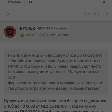
9
Ответить
24.01.2011 11:02
RYSHER
GIPSYTEAM | YouTube
15 лет на сайте
18,074
622
RYSHER думаеш они не додумались до такого без
тебя. айви это нах не надо будет, его время стоит
НАМНОГО дороже, и полученый пиар будет чисто
номинальным, у него же всего 5% фултилта а не
50%
фергюсон устраивал такой марафон, его время не
так дорого, игрой он уже давно не зарабатывает.
Ну пусть они заключат пари - кто быстрее поднимется
с 10$ до 10 000$ от NL2 до NL100. Пари на сумму
скажем $5 000 000. Кто быстрее поднимется - того и