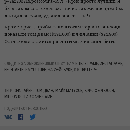
p=24229821&postcount=597): «Крис просто лучший. Я
бы в таком составе играл точно так же: посидел бы,
дождался тузов, удвоился и свалил!».
Кроме Криса, прибыль по итогам первого эпизода
показали Том Дван ($181,600) и Фил Айви ($24,800).
Остальным остается расчитывать на сайд-беты.
СЛЕДИТЕ ЗА ОБНОВЛЕНИЯМИ GIPSYTEAM В
ТЕЛЕГРАМЕ
,
ИНСТАГРАМЕ
,
ВКОНТАКТЕ
, НА
YOUTUBE
, НА
ФЕЙСБУКЕ
, И В
ТВИТТЕРЕ
.
ТЕГИ:
ФИЛ АЙВИ
ТОМ ДВАН
МАЙК МАТУСОВ
КРИС ФЕРГЮСОН
MILLION DOLLAR CASH GAME
ПОДЕЛИТЬСЯ НОВОСТЬЮ: