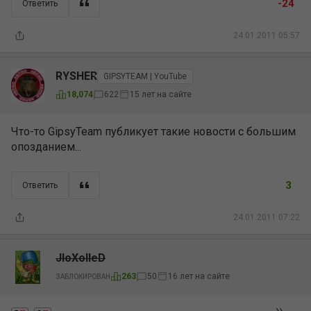
-24
Ответить
24.01.2011 05:57
RYSHER
GIPSYTEAM | YouTube
15 лет на сайте
18,074
622
Что-то GipsyTeam публикует такие новости с большим
опозданием...
3
Ответить
24.01.2011 07:22
JIoXoIIeD
16 лет на сайте
263
50
ЗАБЛОКИРОВАН