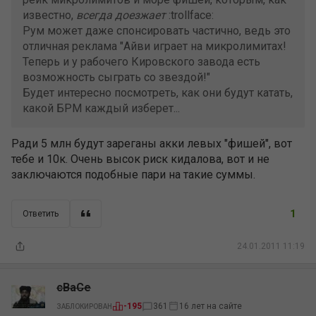
известно,
всегда доезжает
:trollface:
Рум может даже спонсировать частично, ведь это
отличная реклама "Айви играет на микролимитах!
Теперь и у рабочего Кировского завода есть
возможность сыграть со звездой!"
Будет интересно посмотреть, как они будут катать,
какой БРМ каждый изберет...
Ради 5 млн будут зареганы акки левых "фишей", вот
тебе и 10к. Очень высок риск кидалова, вот и не
заключаются подобные пари на такие суммы.
1
Ответить
24.01.2011 11:19
cBaCe
16 лет на сайте
-195
361
ЗАБЛОКИРОВАН