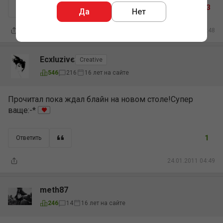
-3
Ответить
Да
Нет
24.01.2011 04:48
Ecxluzive
Creative
16 лет на сайте
546
216
Прочитал пока ждал блайн на новом столе!Супер
ваще:-*
1
Ответить
24.01.2011 04:49
meth87
16 лет на сайте
246
14