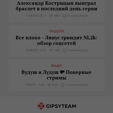
Александр Кострицын выиграл
браслет в последний день серии
16 ИЮЛЯ, 23:11
3884
3 комментария
СОЦСЕТИ
Все плохо – Линус гриндит NL2k:
обзор соцсетей
24 ИЮЛЯ, 13:14
5366
4 комментария
ВИДЕО
Вудуш и Лудуш 💸 Покерные
стримы
9 ИЮЛЯ, 12:22
3553
7 комментариев