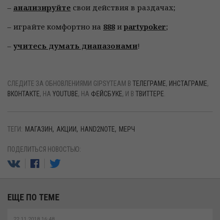
–
анализируйте
свои действия в раздачах;
– играйте комфортно на
888
и
partypoker
;
–
учитесь думать диапазонами
!
СЛЕДИТЕ ЗА ОБНОВЛЕНИЯМИ GIPSYTEAM В
ТЕЛЕГРАМЕ
,
ИНСТАГРАМЕ
,
ВКОНТАКТЕ
, НА
YOUTUBE
, НА
ФЕЙСБУКЕ
, И В
ТВИТТЕРЕ
.
ТЕГИ:
МАГАЗИН
АКЦИИ
HAND2NOTE
МЕРЧ
ПОДЕЛИТЬСЯ НОВОСТЬЮ:
ЕЩЕ ПО ТЕМЕ
22.11.2018 16:48