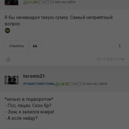
13 лет на сайте
11,331
3
Я бы ненавидел такую сумку. Самый неприятный
вопрос.
1
Ответить
27.11.2019 11:49
toronto21
10 лет на сайте
1,673
16
ЛУЧШИЕ ПОКЕР-РУМЫ
*ночью в подворотне*
- Псс, пацан. Скок бр?
- Ээм, я залился вчера!
- А если найду?