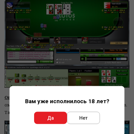
Omaha Indicator
выполняет те же функции, но для
Вам уже исполнилось 18 лет?
омахи всех видов (в том числе хай-лоу) и форматов.
Также есть версия и
для Mac OS
.
Да
Нет