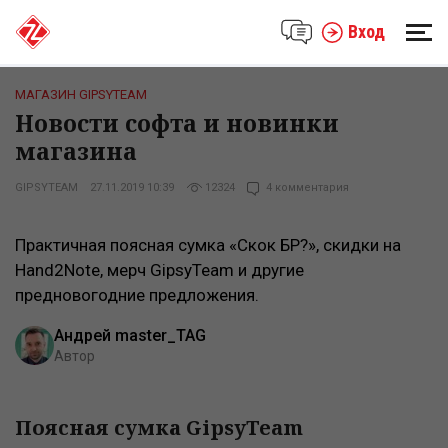
Вход
МАГАЗИН GIPSYTEAM
Новости софта и новинки
магазина
GIPSYTEAM
27.11.2019 10:39
12324
4 комментария
Практичная поясная сумка «Скок БР?», скидки на
Hand2Note, мерч GipsyTeam и другие
предновогодние предложения.
Андрей master_TAG
Автор
Поясная сумка GipsyTeam