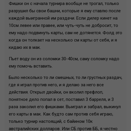
Фишки он с начала турнира вообще не трогал, только
разрушил бы свои башни, которые я ему ставлю после
каждой выигранной им раздачи. Если дилер кинет на
10см левее или правее, или чуть-чуть не добросит, то
ему надо подвинуть карты, сам не дотянется. Фолд это
когда он толкает на несколько см карты от себя, и я
кидаю их в мак.
Пьет воду он из соломки 30-40см, саму соломку надо
ему помочь вставить.
Было несколько то ли смешных, то ли грустных раздач,
где я играл против него, и я делаю за него все
действия. Открыл двойки, он вколил префлоп,
понятное дело попал в сет, поставил 3 барреля, и 3
раза заколил его фишками. Выиграл и забрал, выкинул
его карты в мак. Как будто сам против себя играю,
только турнир настоящий, с байином 10к
австралийских долларов. Или СБ против ББ, я честно