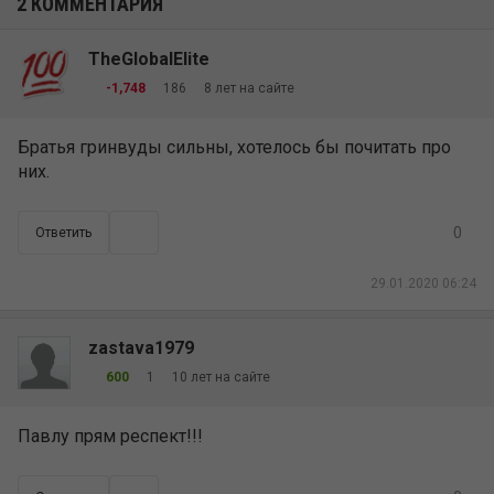
2 КОММЕНТАРИЯ
TheGlobalElite
8 лет на сайте
-1,748
186
Братья гринвуды сильны, хотелось бы почитать про
них.
0
Ответить
29.01.2020 06:24
zastava1979
10 лет на сайте
600
1
Павлу прям респект!!!