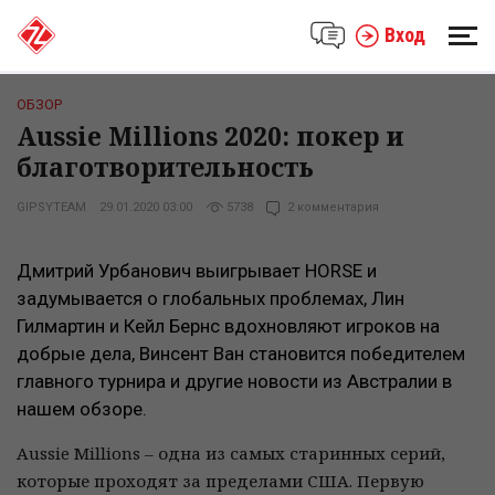
Вход
ОБЗОР
Aussie Millions 2020: покер и
благотворительность
GIPSYTEAM
29.01.2020 03:00
5738
2 комментария
Дмитрий Урбанович выигрывает HORSE и
задумывается о глобальных проблемах, Лин
Гилмартин и Кейл Бернс вдохновляют игроков на
добрые дела, Винсент Ван становится победителем
главного турнира и другие новости из Австралии в
нашем обзоре.
Aussie Millions – одна из самых старинных серий,
которые проходят за пределами США. Первую