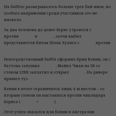
На баббле разыгрывалось больше трех бай-инов, но
особого напряжения среди участников это не
вызвало.
За два человека до денег Бернс утроился с
против
и
, затем выбил
представителя Китая Шана Хуанга с
против
.
Непосредственный баббл оформил Брин Кенни, он с
баттона запушил
, Майкл Чжан на SB со
стеком 12ВВ заплатил и открыл
. На ривере
пришел туз.
Кенни в итоге ограничился лишь 4-м местом – со
вторым стеком он выставился против чиплидера
Бернса (
<
).
Этот успех оказался для Кенни в Австралии