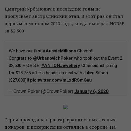
Дмитрий Урбанович в последние годы не
пропускает австралийский этап. В этот раз он стал
первым чемпионом 2020 года, когда выиграл HORSE
за $2,500.
We have our first
#AussieMillions
Champ!!
Congrats to
@UrbanovichPoker
who took out the Event 2
$2,500 H.O.R.S.E.
#ANTONJewellery
Championship ring
for $28,755 after a heads-up deal with Julien Sitbon
($27,000)!!
pic.twitter.com/mLxdRSmGau
— Crown Poker (@CrownPoker)
January 6, 2020
Серия проходила в разгар грандиозных лесных
пожаров, и покеристы не остались в стороне. На