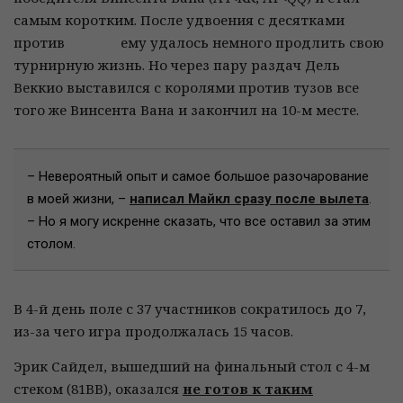
самым коротким. После удвоения с десятками
против
ему удалось немного продлить свою
турнирную жизнь. Но через пару раздач Дель
Веккио выставился с королями против тузов все
того же Винсента Вана и закончил на 10-м месте.
– Невероятный опыт и самое большое разочарование
в моей жизни, –
написал Майкл сразу после вылета
.
– Но я могу искренне сказать, что все оставил за этим
столом.
В 4-й день поле с 37 участников сократилось до 7,
из-за чего игра продолжалась 15 часов.
Эрик Сайдел, вышедший на финальный стол с 4-м
стеком (81ВВ), оказался
не готов к таким