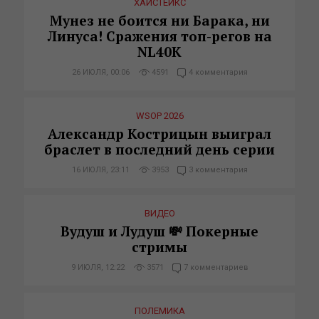
ХАЙСТЕЙКС
Мунез не боится ни Барака, ни
Линуса! Сражения топ-регов на
NL40K
26 ИЮЛЯ, 00:06
4591
4 комментария
WSOP 2026
Александр Кострицын выиграл
браслет в последний день серии
16 ИЮЛЯ, 23:11
3953
3 комментария
ВИДЕО
Вудуш и Лудуш 💸 Покерные
стримы
9 ИЮЛЯ, 12:22
3571
7 комментариев
ПОЛЕМИКА