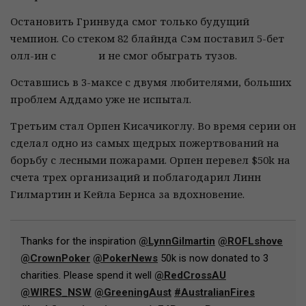
Остановить Гринвуда смог только будущий
чемпион. Со стеком 82 блайнда Сэм поставил 5-бет
олл-ин с
и не смог обыграть тузов.
Оставшись в 3-максе с двумя любителями, больших
проблем Аддамо уже не испытал.
Третьим стал Орпен Кисачикоглу. Во время серии он
сделал одно из самых щедрых пожертвований на
борьбу с лесными пожарами. Орпен перевел $50k на
счета трех организаций и поблагодарил Линн
Гилмартин и Кейла Бернса за вдохновение.
Thanks for the inspiration
@LynnGilmartin
@ROFLshove
@CrownPoker
@PokerNews
50k is now donated to 3
charities. Please spend it well
@RedCrossAU
@WIRES_NSW
@GreeningAust
#AustralianFires