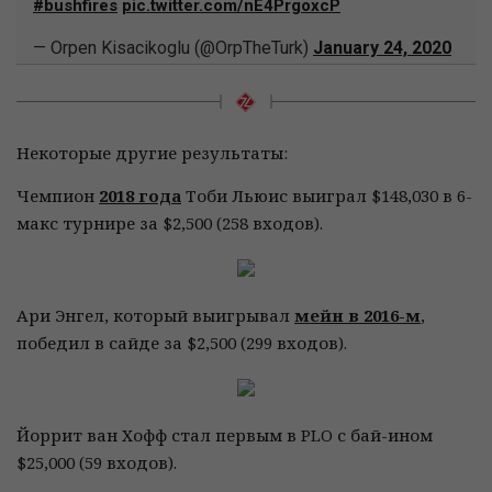
#bushfires
pic.twitter.com/nE4PrgoxcP
— Orpen Kisacikoglu (@OrpTheTurk)
January 24, 2020
Некоторые другие результаты:
Чемпион
2018 года
Тоби Льюис выиграл $148,030 в 6-
макс турнире за $2,500 (258 входов).
Ари Энгел, который выигрывал
мейн в 2016-м
,
победил в сайде за $2,500 (299 входов).
Йоррит ван Хофф стал первым в PLO с бай-ином
$25,000 (59 входов).