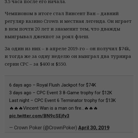
3.5 часа после его начала.
Чемпионом в итоге стал Винсент Ван – давний
регуляр казино Crown и местная легенда. Он играет
в нем почти 20 лет и знаменит тем, что дважды
выигрывал джекпот за роял флеш.
За один из них – в апреле 2019-го – он получил $74k,
и тогда же за одну неделю он выиграл два турнира
серии CPC – за $400 и $550.
6 days ago – Royal Flush Jackpot for $74K
3 days ago – CPC Event 3 8-Game trophy for $12K
Last night – CPC Event 6 Terminator trophy for $13K
🔥🔥🔥Vincent Wan is a man on fire...🔥🔥🔥
pic.twitter.com/BN9cSEjfv3
— Crown Poker (@CrownPoker)
April 30, 2019