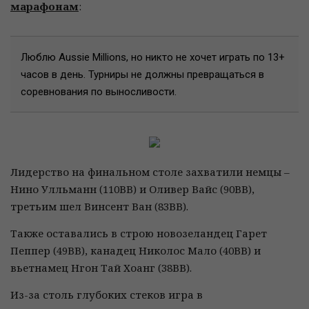
марафонам
:
Люблю Aussie Millions, но никто не хочет играть по 13+
часов в день. Турниры не должны превращаться в
соревнования по выносливости.
Лидерство на финальном столе захватили немцы –
Нино Улльманн (110ВВ) и Оливер Вайс (90ВВ),
третьим шел Винсент Ван (83ВВ).
Также оставались в строю новозеландец Гарет
Пеппер (49ВВ), канадец Николос Мало (40ВВ) и
вьетнамец Нгон Тай Хоанг (38ВВ).
Из-за столь глубоких стеков игра в