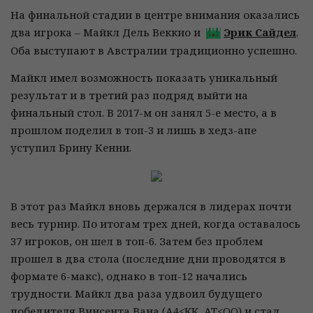
На финальной стадии в центре внимания оказались
два игрока – Майкл Дель Веккио и
Эрик Сайдел
.
Оба выступают в Австралии традиционно успешно.
Майкл имел возможность показать уникальный
результат и в третий раз подряд выйти на
финальный стол. В 2017-м он занял 5-е место, а в
прошлом поделил в топ-3 и лишь в хедз-апе
уступил Брину Кенни.
В этот раз Майкл вновь держался в лидерах почти
весь турнир. По итогам трех дней, когда оставалось
37 игроков, он шел в топ-6. Затем без проблем
прошел в два стола (последние дни проводятся в
формате 6-макс), однако в топ-12 начались
трудности. Майкл два раза удвоил будущего
победителя Винсента Вана (A4<KK, AT<QQ) и стал