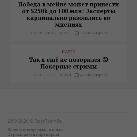
Победа в мейне может принести
от $250k до 100 млн: Эксперты
кардинально разошлись во
мнениях
30 ИЮЛЯ, 00:39
2779
7 комментариев
ВИДЕО
Так я ещё не позорился 😖
Покерные стримы
15 ИЮЛЯ, 17:19
3891
6 комментариев
2009-2026
©
GipsyTeam.Ru
Запуск покер-рума с нами
Стримерам и партнерам