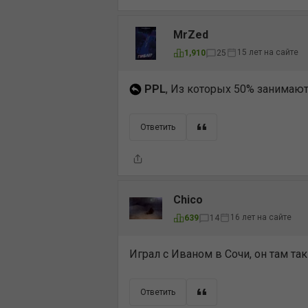
MrZed
15 лет на сайте
1,910
25
PPL
, Из которых 50% занимают
Ответить
Chico
16 лет на сайте
639
14
Играл с Иваном в Сочи, он там так
Ответить