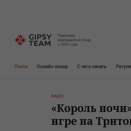
Помогаем
выигрывать в покер
с 2009 года
Лента
Онлайн-покер
С чего начать
Регул
ВИДЕО
«Король ночи»
игре на Трито