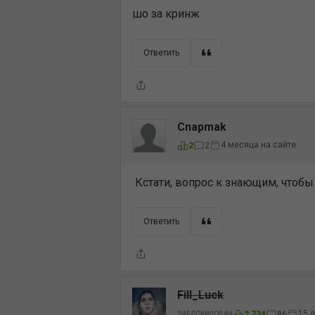
шо за кринж
Ответить
Cnapmak
4 месяца на сайте
2
2
Кстати, вопрос к знающим, чтобы 
Ответить
Fill_Luck
15 л
2,734
86
ЗАБЛОКИРОВАН