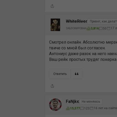
WhiteRiver
Привет, как дела?
17 л
3,816
50
ЗАБЛОКИРОВАН
Смотрел онлайн. Абсолютно мерзк
твиче со мной был согласен.
Антониус даже разок на него наех
Ваш рейк простых трудяг покерка
Ответить
FaNjke
Не меняюсь
16 лет на сайте
15,577
123