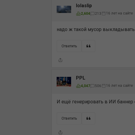
lolaslip
16 лет на сайте
2,604
213
надо ж такой мусор выкладывать
Ответить
PPL
16 лет на сайте
4,047
506
И ещё генерировать в ИИ баннер 
Ответить