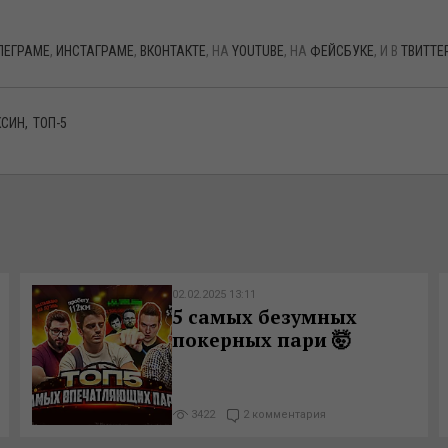
ЛЕГРАМЕ
,
ИНСТАГРАМЕ
,
ВКОНТАКТЕ
, НА
YOUTUBE
, НА
ФЕЙСБУКЕ
, И В
ТВИТТЕ
КСИН
ТОП-5
02.02.2025 13:11
5 самых безумных
покерных пари 🤯
3422
2 комментария