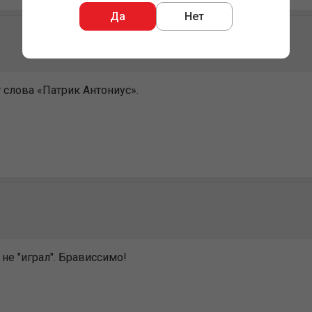
Да
Нет
 слова «Патрик Антониус».
 не "играл". Брависсимо!