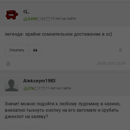
cj_
13 лет на сайте
3,039
92
легенда- крайне сомнительное достижение в хс)
0
Ответить
03.05.2017 23:09
Alekseym1983
11 лет на сайте
376
7
Значит можно подойти к любому лудоману в казино,
внезапно тыкнуть кнопку на его автомате и срубить
джекпот на халяву?