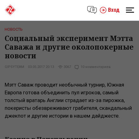
Вход
НОВОСТЬ
Социальный эксперимент Мэтта
Саважа и другие околопокерные
новости
GIPSYTEAM
03.05.2017 20:13
3067
10 комментариев
Мэтт Саваж проводит необычный турнир, Южная
Европа готова объединить пул игроков, самый
толстый вратарь Англии страдает из-за пирожка,
покеристы обезвреживают грабителя, скандальный
джекпот и другие истории в нашем дайджесте.