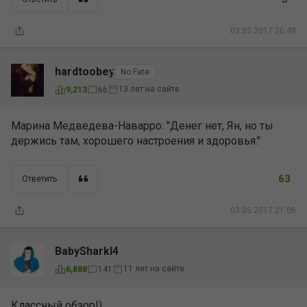
03.05.2017 20:48
hardtoobey
No Fate
13 лет на сайте
9,213
66
Марина Медведева-Наварро: "Денег нет, Ян, но ты
держись там, хорошего настроения и здоровья."
63
Ответить
03.05.2017 21:06
BabySharkl4
11 лет на сайте
6,888
141
Классный обзор!)