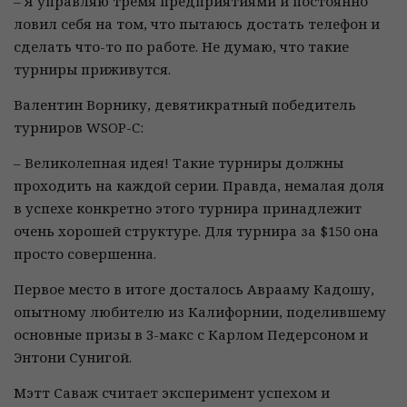
– Я управляю тремя предприятиями и постоянно
ловил себя на том, что пытаюсь достать телефон и
сделать что-то по работе. Не думаю, что такие
турниры приживутся.
Валентин Ворнику, девятикратный победитель
турниров WSOP-C:
– Великолепная идея! Такие турниры должны
проходить на каждой серии. Правда, немалая доля
в успехе конкретно этого турнира принадлежит
очень хорошей структуре. Для турнира за $150 она
просто совершенна.
Первое место в итоге досталось Аврааму Кадошу,
опытному любителю из Калифорнии, поделившему
основные призы в 3-макс с Карлом Педерсоном и
Энтони Сунигой.
Мэтт Саваж считает эксперимент успехом и