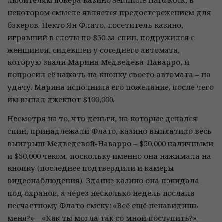
любителям покера казино Seminole Hard Rock, в
некотором смысле является предостережением для
бэкеров. Некто Ян Флато, посетитель казино,
игравший в слоты по $50 за спин, подружился с
женщиной, сидевшей у соседнего автомата,
которую звали Марина Медведева-Наварро, и
попросил её нажать на кнопку своего автомата – на
удачу. Марина исполнила его пожелание, после чего
им выпал джекпот $100,000.
Несмотря на то, что деньги, на которые делался
спин, принадлежали Флато, казино выплатило весь
выигрыш Медведевой-Наварро – $50,000 наличными
и $50,000 чеком, поскольку именно она нажимала на
кнопку (последнее подтвердили и камеры
видеонаблюдения). Здание казино она покидала
под охраной, а через несколько недель послала
несчастному Флато смску: «Всё ещё ненавидишь
меня?» – «Как ты могла так со мной поступить?» –