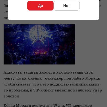
бить головой о цементный пол. После серии ударов
Да
Нет
ему снова предложили показать удостоверение
личности и на этот раз своего добились.
Адвокаты защиты вносят в эти показания свою
лепту: по их мнению, менеджер подошёл к Моради,
чтобы сказать, что с его подписью возникли какие-
то проблемы, и VIP-клиент внезапно нанёс ему удар
головой.
Когда Моради вернулся в Wynn, VIP-менеджер