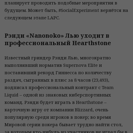
планирует проводить подобные мероприятия в
будущем. Может быть, #SocialExperiment вернётся на
следующем этапе LAPC.
Рэнди «Nanonoko» Лью уходит в
профессиональный Hearthstone
Известный гриндер Рэнди Лью, многократно
выполнявший норматив Supernova Elite и
поставивший рекорд Гиннесса по количеству
раздач, сыгранных в плюс за 8 часов (23,493),
подписал профессиональный контракт с Team
Liquid – одной из знаковых киберспортивных
команд. Рэнди будет играть в Hearthstone –
карточную игру от компании Blizzard, очень
популярную среди игроков в покер; во время
Мировой серии покера бывает трудно найти стол,
за которым кто-нибудь из участников не играл бы в