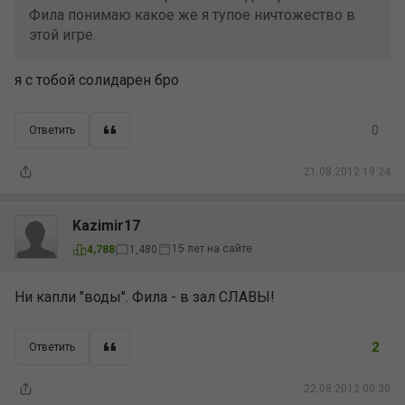
Фила понимаю какое же я тупое ничтожество в
этой игре.
я с тобой солидарен бро
0
Ответить
21.08.2012 19:24
Kazimir17
15 лет на сайте
4,788
1,480
Ни капли "воды". Фила - в зал СЛАВЫ!
2
Ответить
22.08.2012 00:30