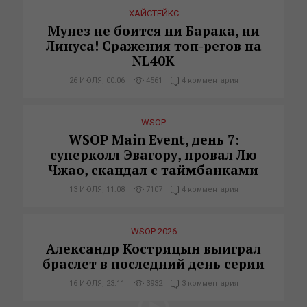
ХАЙСТЕЙКС
Мунез не боится ни Барака, ни
Линуса! Сражения топ-регов на
NL40K
26 ИЮЛЯ, 00:06
4561
4 комментария
WSOP
WSOP Main Event, день 7:
суперколл Эвагору, провал Лю
Чжао, скандал с таймбанками
13 ИЮЛЯ, 11:08
7107
4 комментария
WSOP 2026
Александр Кострицын выиграл
браслет в последний день серии
16 ИЮЛЯ, 23:11
3932
3 комментария