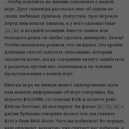
– чтобы повлиять на мнение оппонента о вашей
игре. Друг однажды рассказал мне об одном из
своих любимых приемов. Допустим, трое игроков
перед ним вошли лимпом, а у него одномастные
в поздней позиции. Вместо лимпа или
большого рейза он любит сделать минирейз. Зачем?
Чтобы оппоненты решили, что он идиот. Это крайне
дешевый способ запутать оппозицию, который
окупится позже, когда соперники начнут ошибаться
в раздачах против вас, основываясь на ложных
представлениях о вашей игре.
Иногда игра на имидж может одновременно дать
вам ценную информацию об игре соперника. Вы
играете $50/100NL со стеками $10k и делаете рейз
$300 на баттоне, ББ коллирует. На флопе
с
двумя бубнами соперник делает чек, вы ставите
$150 в банк $600. Колл. Чего вы добились? Во-первых,
ваш оппонент, вероятно, уже считает вас дебилом, а