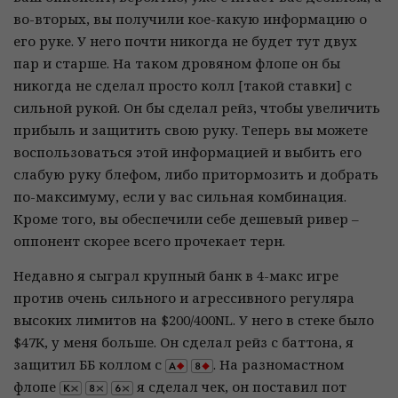
во-вторых, вы получили кое-какую информацию о
его руке. У него почти никогда не будет тут двух
пар и старше. На таком дровяном флопе он бы
никогда не сделал просто колл [такой ставки] с
сильной рукой. Он бы сделал рейз, чтобы увеличить
прибыль и защитить свою руку. Теперь вы можете
воспользоваться этой информацией и выбить его
слабую руку блефом, либо притормозить и добрать
по-максимуму, если у вас сильная комбинация.
Кроме того, вы обеспечили себе дешевый ривер –
оппонент скорее всего прочекает терн.
Недавно я сыграл крупный банк в 4-макс игре
против очень сильного и агрессивного регуляра
высоких лимитов на $200/400NL. У него в стеке было
$47K, у меня больше. Он сделал рейз с баттона, я
защитил ББ коллом с
. На разномастном
флопе
я сделал чек, он поставил пот