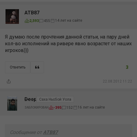
ATB87
14 лет на сайте
2,593
455
Я думаю после прочтения данной статьи, на пару дней
кол-во исполнений на ривере явно возрастет от наших
игроков)))
3
Ответить
22.08.2012 11:22
Desp
Саха Ньо5ой Уола
16 лет на сайте
-395
152
ЗАБЛОКИРОВАН
Сообщение от
ATB87