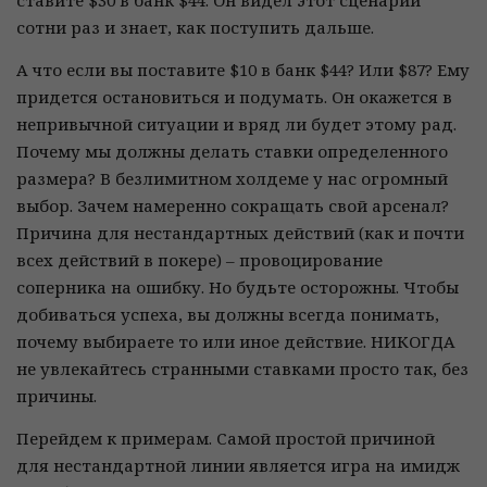
ставите $30 в банк $44. Он видел этот сценарий
сотни раз и знает, как поступить дальше.
А что если вы поставите $10 в банк $44? Или $87? Ему
придется остановиться и подумать. Он окажется в
непривычной ситуации и вряд ли будет этому рад.
Почему мы должны делать ставки определенного
размера? В безлимитном холдеме у нас огромный
выбор. Зачем намеренно сокращать свой арсенал?
Причина для нестандартных действий (как и почти
всех действий в покере) – провоцирование
соперника на ошибку. Но будьте осторожны. Чтобы
добиваться успеха, вы должны всегда понимать,
почему выбираете то или иное действие. НИКОГДА
не увлекайтесь странными ставками просто так, без
причины.
Перейдем к примерам. Самой простой причиной
для нестандартной линии является игра на имидж