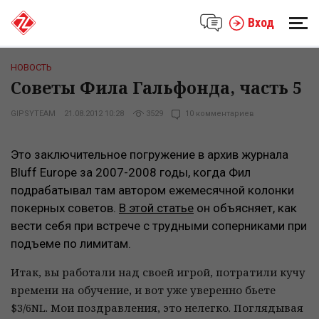
Вход
НОВОСТЬ
Советы Фила Гальфонда, часть 5
GIPSYTEAM
21.08.2012 10:28
3529
10 комментариев
Это заключительное погружение в архив журнала
Bluff Europe за 2007-2008 годы, когда Фил
подрабатывал там автором ежемесячной колонки
покерных советов.
В этой статье
он объясняет, как
вести себя при встрече с трудными соперниками при
подъеме по лимитам.
Итак, вы работали над своей игрой, потратили кучу
времени на обучение, и вот уже уверенно бьете
$3/6NL. Мои поздравления, это нелегко. Поглядывая