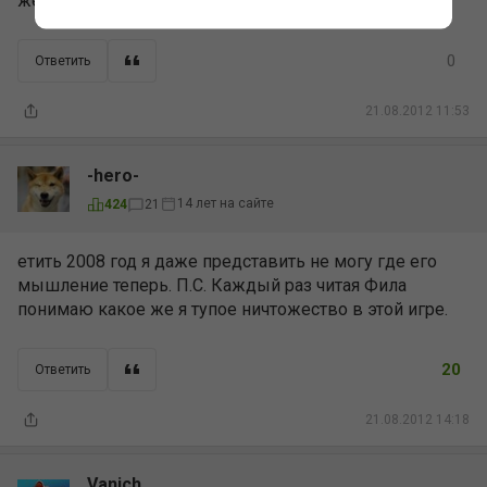
железная логика
0
Ответить
21.08.2012 11:53
-hero-
14 лет на сайте
424
21
етить 2008 год я даже представить не могу где его
мышление теперь. П.С. Каждый раз читая Фила
понимаю какое же я тупое ничтожество в этой игре.
20
Ответить
21.08.2012 14:18
Vanich