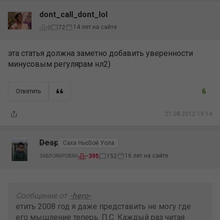
dont_call_dont_lol
14 лет на сайте
0
72
эта статья должна заметно добавить уверенности
минусовым регулярам нл2)
6
Ответить
21.08.2012 19:14
Desp
Саха Ньо5ой Уола
16 лет на сайте
-395
152
ЗАБЛОКИРОВАН
Сообщение от
-hero-
етить 2008 год я даже представить не могу где
его мышление теперь. П.С. Каждый раз читая