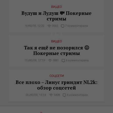
ВИДЕО
Вудуш и Лудуш 💸 Покерные
стримы
9 ИЮЛЯ, 12:22
3565
7 комментариев
ВИДЕО
Так я ещё не позорился 😖
Покерные стримы
15 ИЮЛЯ, 17:19
3881
6 комментариев
СОЦСЕТИ
Все плохо – Линус гриндит NL2k:
обзор соцсетей
24 ИЮЛЯ, 13:14
5408
4 комментария