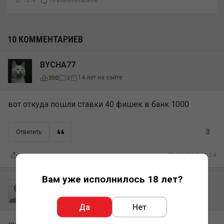
7274
15 комментариев
10 КОММЕНТАРИЕВ
BYCHA77
14 лет на сайте
350
3
вот откуда пошли ставки 40 фишек в банк 1000
3
Ответить
21.08.2012 11:24
Вам уже исполнилось 18 лет?
Caradenis
14 лет на сайте
0
32
Да
Нет