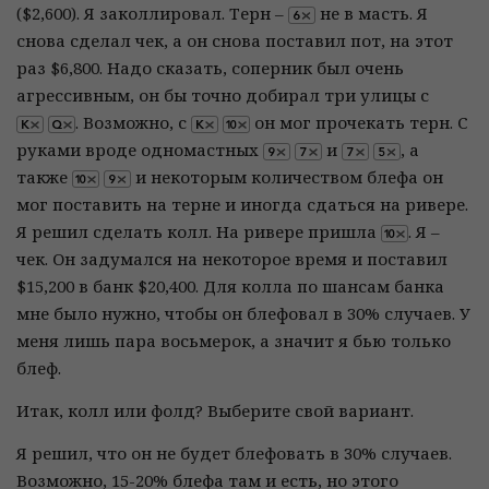
($2,600). Я заколлировал. Терн –
не в масть. Я
снова сделал чек, а он снова поставил пот, на этот
раз $6,800. Надо сказать, соперник был очень
агрессивным, он бы точно добирал три улицы с
. Возможно, с
он мог прочекать терн. С
руками вроде одномастных
и
, а
также
и некоторым количеством блефа он
мог поставить на терне и иногда сдаться на ривере.
Я решил сделать колл. На ривере пришла
. Я –
чек. Он задумался на некоторое время и поставил
$15,200 в банк $20,400. Для колла по шансам банка
мне было нужно, чтобы он блефовал в 30% случаев. У
меня лишь пара восьмерок, а значит я бью только
блеф.
Итак, колл или фолд? Выберите свой вариант.
Я решил, что он не будет блефовать в 30% случаев.
Возможно, 15-20% блефа там и есть, но этого