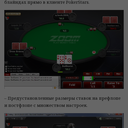
блайндах прямо в клиенте PokerStars.
– Предустановленные размеры ставок на префлопе
и постфлопе с множеством настроек.