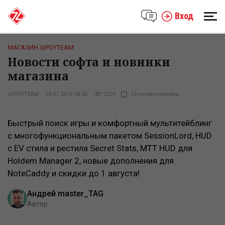
Вход
МАГАЗИН GIPSYTEAM
Новости софта и новинки
магазина
GIPSYTEAM
23.07.2015 18:26
7229
13 комментариев
Быстрый поиск игры и комфортный мультитейблинг
с многофункциональным пакетом SessionLord, HUD
с EV стила и рестила Secret Stats, MTT HUD для
Holdem Manager 2, новые дополнения для
NoteCaddy и скидки до 1 августа!
Андрей master_TAG
Автор