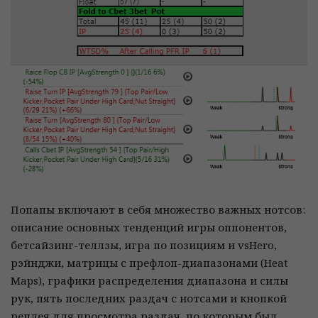
Попапы включают в себя множество важных нотсов:
описание основных тенденций игры оппонентов,
бетсайзинг-теллзы, игра по позициям и vsHero,
рэйнджи, матрицы с префлоп-диапазонами (Heat
Maps), графики распределения диапазона и силы
рук, пять последних раздач с нотсами и кнопкой
реплея для просмотра раздач, по которым был