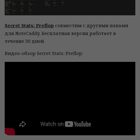
Secret Stats: Preflop
совместим с другими паками
для NoteCaddy. Бесплатная версия работает в
течение 30 дней.
Видео-обзор Secret Stats: Preflop: