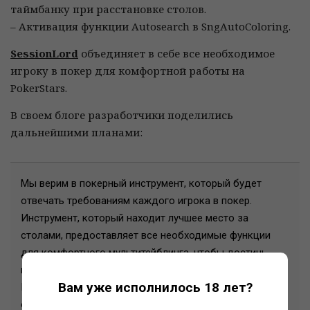
таймбанку при расстановке столов.
– Активация функции Autosearch в SngAutoColoring.
SessionLord
объединяет в себе все необходимое
игроку в покер для комфортной работы на
PokerStars.
В своем блоге разработчики поделились
дальнейшими планами:
Мы верим в покерный инструмент, который будет
отвечать требованиям каждого игрока в покер.
Инструмент, который находит лучшее место за
столами, предоставляет все необходимые функции
для комфортного мультитейблинга, чтобы достичь
максимального показателя по раздачам в час.
Вам уже исполнилось 18 лет?
Инструмент, который становится тренером –
останавливает вас, когда это требуется, и дает играть,