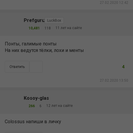
27.02.2020 12:42
Prefguru
LuckBox
11 лет на сайте
10,481
118
Понты, галимые понты
На них ведутся тёлки, лохи и менты
4
Ответить
27.02.2020 13:50
Kosoy-glas
12 лет на сайте
266
6
Colossus напиши в личку