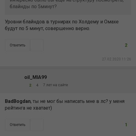
блайнды по 5минут?
Уровни блайндов в турнирах по Холдему и Омахе
будут по 5 минут, совершенно верно.
2
Ответить
27.02.2020 11:26
oil_MIA99
7 лет на сайте
2
4
BadBogdan
, ты не мог бы написать мне в лс? у меня
рейтинга не хватает)
1
Ответить