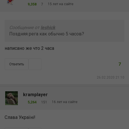
15 лет на сайте
9,358
7
Сообщение от
leshick
Поздняя рега как обычно 5 часов?
написано же что 2 часа
7
Ответить
26.02.2020 21:10
kramplayer
16 лет на сайте
5,264
151
Слава Україні!