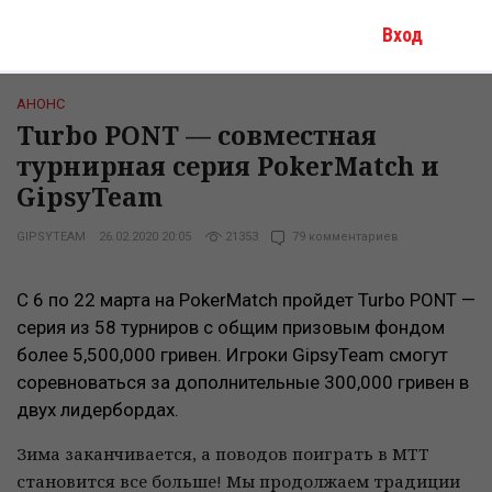
Вход
АНОНС
Turbo PONT — совместная
турнирная серия PokerMatch и
GipsyTeam
GIPSYTEAM
26.02.2020 20:05
21353
79 комментариев
С 6 по 22 марта на PokerMatch пройдет Turbo PONT —
серия из 58 турниров с общим призовым фондом
более 5,500,000 гривен. Игроки GipsyTeam смогут
соревноваться за дополнительные 300,000 гривен в
двух лидербордах.
Зима заканчивается, а поводов поиграть в МТТ
становится все больше! Мы продолжаем традиции