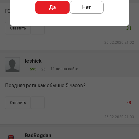
Да
Нет
ГСЧ покерматч немало знает про половые акты
31
Ответить
26.02.2020 21:02
leshick
11 лет на сайте
595
26
Поздняя рега как обычно 5 часов?
-3
Ответить
26.02.2020 21:03
BadBogdan