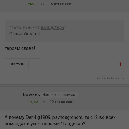
15 лет на сайте
265
198
Сообщение от
kramplayer
Слава Україні!
героям слава!
-1
Ответить
27.02.2020 08:45
bowzen
Чемпион по изичам
12 лет на сайте
13,364
2
А почему Den4ig1989, psyhoagronom, zaic12 во всех
командах и уже с очками? Гандикап?)