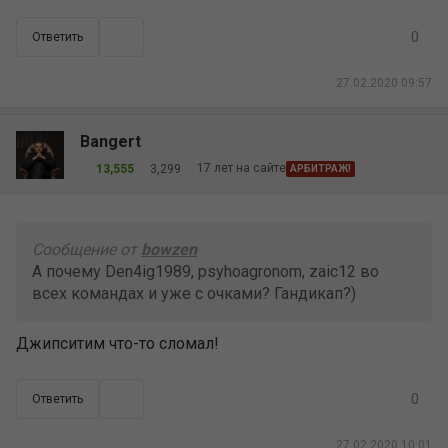
0
Ответить
27.02.2020 09:57
Bangert
17 лет на сайте
13,555
3,299
АРБИТРАЖ!
Сообщение от
bowzen
А почему Den4ig1989, psyhoagronom, zaic12 во
всех командах и уже с очками? Гандикап?)
Джипситим что-то сломал!
0
Ответить
27.02.2020 10:01