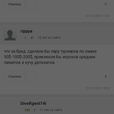
0
Ответить
27.02.2020 17:07
ripppa
16 лет на сайте
0
47
что за бред. сделали бы пару турниров по омахе
50$-100$-200$, привлекли бы игроков средник
лимитов и кучу депозитов
1
Ответить
27.02.2020 18:02
DiveRgent14i
11 лет на сайте
750
2