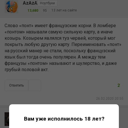
AzAzA
Ноутбуки
13 лет на сайте
13,680
95
Слово «понт» имеет французские корни. В ломбере
«понтом» называли самую сильную карту, а иначе
козырь. Козырем являлся туз червей, который мог
покрыть любую другую карту. Переименовать «понт»
на русский манер не стали, поскольку французский
язык был тогда очень популярен. А между тем
французы «понтом» называют и шулерство, и даже
грубый половой акт.
2
Ответить
26.02.2020 20:55
Bangert
Вам уже исполнилось 18 лет?
17 лет на сайте
13,555
3,299
АРБИТРАЖ!