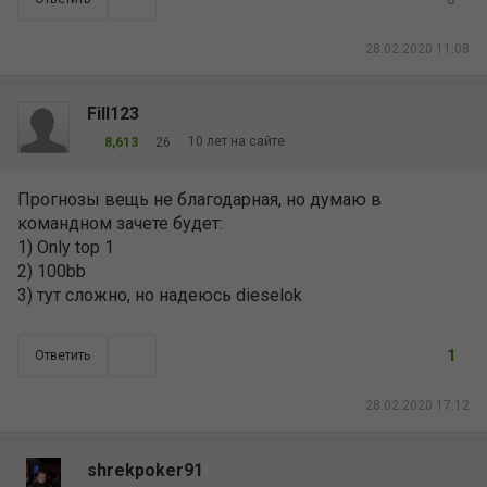
28.02.2020 11:08
Fill123
10 лет на сайте
8,613
26
Прогнозы вещь не благодарная, но думаю в
командном зачете будет:
1) Only top 1
2) 100bb
3) тут сложно, но надеюсь dieselok
1
Ответить
28.02.2020 17:12
shrekpoker91