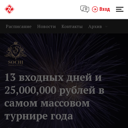
Вход
Расписание
Новости
Контакты
Архив
13 входных дней и
25,000,000 рублей в
самом массовом
турнире года