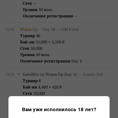
Стек
—
Уровни
30 мин.
Окончание регистрации
—
Warm Up
— Day 1B — 15M ₽ Gtd
12:00
Турнир
4b
Бай-ин
35,000 + 3,500 ₽
Стек
30,000
Уровни
40 мин.
Окончание регистрации
Day 2
Satellite to Warm Up Day 1C
— 5 seats Gtd
14:00
Турнир
8
Бай-ин
4,480 + 420 ₽
Стек
10,000
Уровни
15 мин.
Окончание регистрации
16:30
Вам уже исполнилось 18 лет?