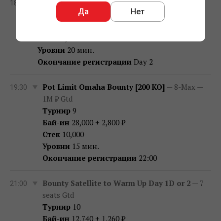
Warm Up
— Day 1C — 15M ₽ Gtd
18:00
Да
Нет
Турнир
4c
Бай-ин
35,000 + 3,500 ₽
Стек
30,000
Уровни
20 мин.
Окончание регистрации
Day 2
Pot Limit Omaha Bounty [200 KO]
— 8-Max —
19:30
1M ₽ Gtd
Турнир
9
Бай-ин
28,000 + 2,800 ₽
Стек
10,000
Уровни
15 мин.
Окончание регистрации
22:00
Bounty Satellite to Warm Up Day 1D or 2
— 7
21:00
seats Gtd
Турнир
10
Бай-ин
12,740 + 1,260 ₽