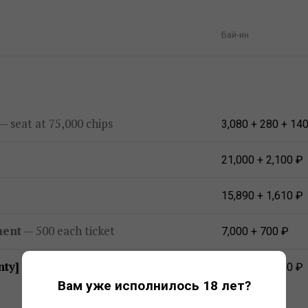
Бай-ин
— seat at 75,000 chips
3,080 + 280 + 14
21,000 + 2,100 ₽
15,890 + 1,610 ₽
ment
— 500 each ticket
7,000 + 700 ₽
nty]
— 6 places paid
31,850 + 3,150 ₽
Вам уже исполнилось 18 лет?