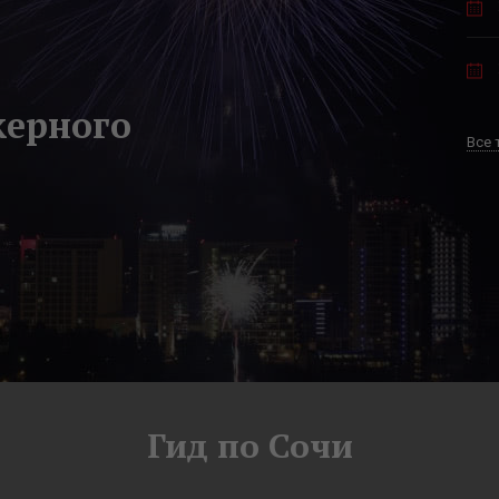
керного
Все 
Гид по Сочи