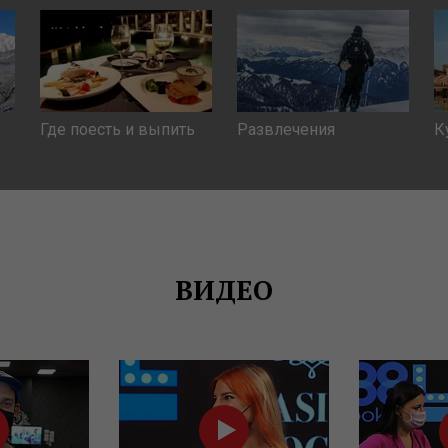
Где поесть и выпить
Развлечения
К
ВИДЕО