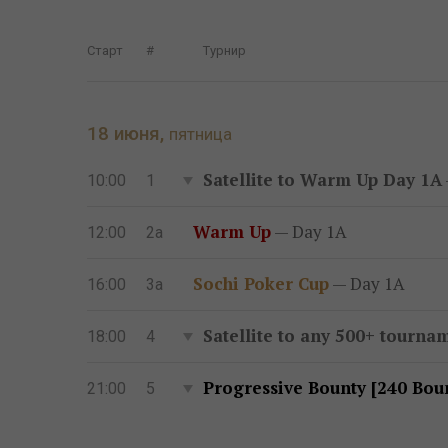
Старт
#
Турнир
18 июня,
пятница
Satellite to Warm Up Day 1A
10:00
1
Warm Up
— Day 1A
12:00
2a
Sochi Poker Cup
— Day 1A
16:00
3a
Satellite to any 500+ tourna
18:00
4
Progressive Bounty [240 Bou
21:00
5