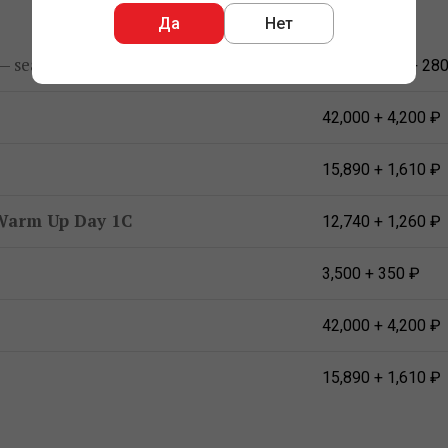
Да
Нет
— seat at 75,000 chips
6,160 + 560 + 28
42,000 + 4,200 ₽
15,890 + 1,610 ₽
o Warm Up Day 1C
12,740 + 1,260 ₽
3,500 + 350 ₽
42,000 + 4,200 ₽
15,890 + 1,610 ₽