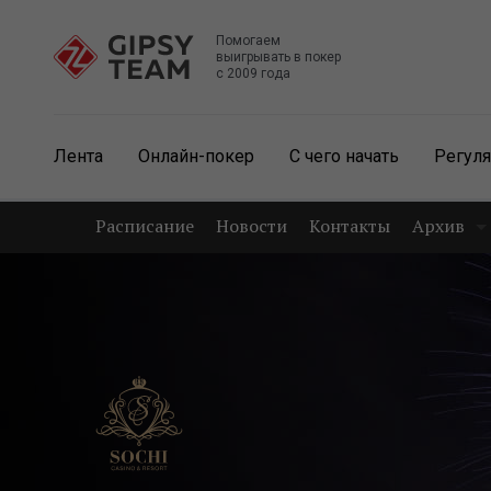
Помогаем
выигрывать в покер
с 2009 года
Лента
Онлайн-покер
С чего начать
Регул
Расписание
Новости
Контакты
Архив