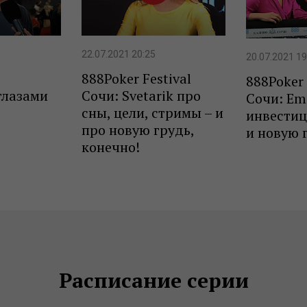
22.07.2021 20:25
20.07.2021 19
888Poker Festival
888Poker 
глазами
Сочи: Svetarik про
Сочи: Em
сны, цели, стримы – и
инвестиц
про новую грудь,
и новую 
конечно!
Расписание серии