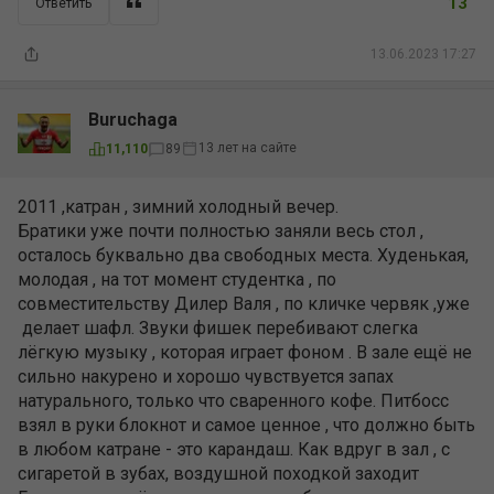
13
Ответить
13.06.2023 17:27
Buruchaga
13 лет на сайте
11,110
89
2011 ,катран , зимний холодный вечер.
Братики уже почти полностью заняли весь стол ,
осталось буквально два свободных места. Худенькая,
молодая , на тот момент студентка , по
совместительству Дилер Валя , по кличке червяк ,уже
делает шафл. Звуки фишек перебивают слегка
лёгкую музыку , которая играет фоном . В зале ещё не
сильно накурено и хорошо чувствуется запах
натурального, только что сваренного кофе. Питбосс
взял в руки блокнот и самое ценное , что должно быть
в любом катране - это карандаш. Как вдруг в зал , с
сигаретой в зубах, воздушной походкой заходит