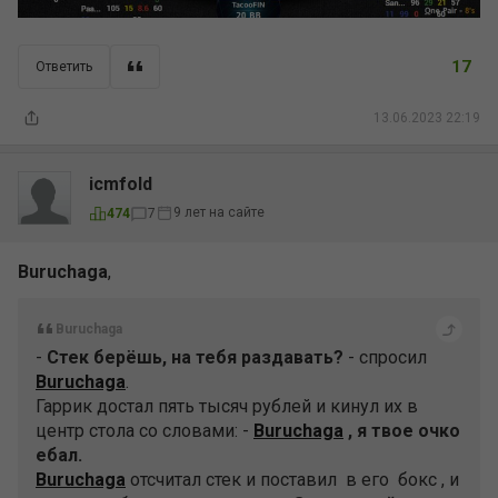
17
Ответить
13.06.2023 22:19
icmfold
9 лет на сайте
474
7
Buruchaga
,
Buruchaga
-
Стек берёшь, на тебя раздавать?
- спросил
Buruchaga
.
Гаррик достал пять тысяч рублей и кинул их в
центр стола со словами: -
Buruchaga
, я твое очко
ебал.
Buruchaga
отсчитал стек и поставил в его бокс , и