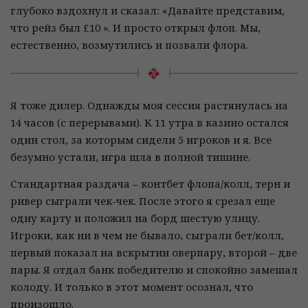
глубоко вздохнул и сказал: «Давайте представим,
что рейз был £10 ». И просто открыл флоп. Мы,
естественно, возмутились и позвали флора.
Я тоже дилер. Однажды моя сессия растянулась на
14 часов (с перерывами). К 11 утра в казино остался
один стол, за которым сидели 5 игроков и я. Все
безумно устали, игра шла в полной тишине.
Стандартная раздача – контбет флопа/колл, терн и
ривер сыграли чек-чек. После этого я срезал еще
одну карту и положил на борд шестую улицу.
Игроки, как ни в чем не бывало, сыграли бет/колл,
первый показал на вскрытии оверпару, второй – две
пары. Я отдал банк победителю и спокойно замешал
колоду. И только в этот момент осознал, что
произошло.