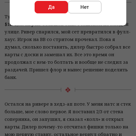
Да
Нет
Турнир за $40 в местном казино, за первое обычно
$1k-1,5k. Играю большой банк с экшеном на каждой
улице. Ривер спарился, мой сет превратился в фулл-
хаус. Игрок на BB со стритом прочекал. Пока я
думал, сколько поставить, дилер быстро собрал все
карты с доски и замешал их. Все это время он
продолжал с кем-то болтать и вообще не следил за
раздачей. Пришел флор и вынес решение поделить
банк.
Остался на ривере в хедз-ап поте. У меня натс и стек
больше, мое слово первое. Я поставил 2/3 от стека
соперника, он запушил, я сказал «колл» и открыл
карты. Дилер почему-то отсчитал фишки только на
мою первую ставку, остальное вернул обратно и