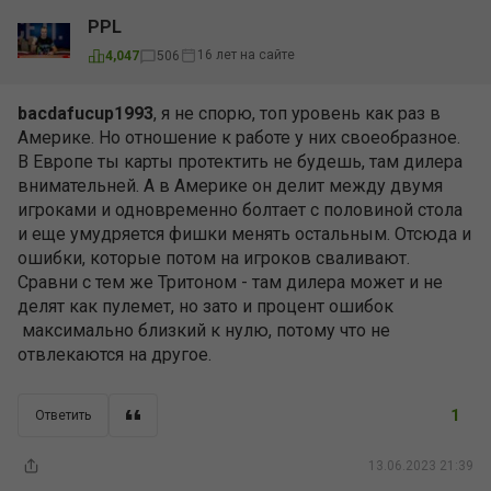
PPL
16 лет на сайте
4,047
506
bacdafucup1993
, я не спорю, топ уровень как раз в
Америке. Но отношение к работе у них своеобразное.
В Европе ты карты протектить не будешь, там дилера
внимательней. А в Америке он делит между двумя
игроками и одновременно болтает с половиной стола
и еще умудряется фишки менять остальным. Отсюда и
ошибки, которые потом на игроков сваливают.
Сравни с тем же Тритоном - там дилера может и не
делят как пулемет, но зато и процент ошибок
максимально близкий к нулю, потому что не
отвлекаются на другое.
1
Ответить
13.06.2023 21:39