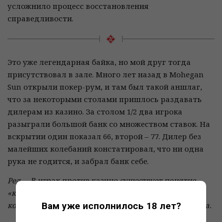
усложнило процесс восстановления
справедливости.
Это уже легендарная байка, но мой друг тогда
присутствовал в зале. Много лет назад в Mohegan
Sun открыли покер-рум, и там был такой аншлаг,
что за некоторыми столами пришлось раздавать
дилерам из казино. За столом 1/2 два игрока
разыграли большой банк со множеством ставок. На
вскрытии один показал 66, второй – 77. Дилер без
малейших колебаний констатировал, что ни одна
рука не годится, и забрал банк себе.
Ред. – В играх против казино существует понятие
«квалифаер», то есть минимальная сила руки, при
Вам уже исполнилось 18 лет?
которой она может претендовать на выигрыш банка.