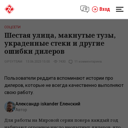
Вход
СОЦСЕТИ
Шестая улица, макнутые тузы,
украденные стеки и другие
ошибки дилеров
GIPSYTEAM
13.06.2023 15:00
7430
11 комментариев
Пользователи реддита вспоминают истории про
дилеров, которые не всегда качественно выполняют
свою работу.
Александр iskander Еленский
Автор
Для работы на Мировой серии покера каждый год
набирают огромное число неопытных дилеров, что