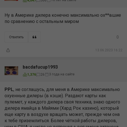
16 лет на сайте
4,047
506
Ну в Америке дилера конечно максимально ох**вшие
по сравнению с остальным миром
0
Ответить
13.06.2023 16:22
bacdafucup1993
3 года на сайте
1,376
26
PPL
, не соглашусь, для меня в Америке максимально
охуенные дилеры (в кэше). Раздают карты как
пулемет, у каждого дилера своя техника, знаю одного
дилера ямайца в Майями (Хард Рок казино), который
еще карту в воздухе вращать может, прежде чем она
к тебе приземлиться. Более чёткой работы дилеров,
чем в США, я нигде не встречал + вся смена заточена