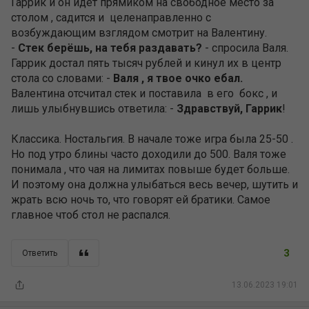
Гаррик и он идёт прямиком на свободное место за
столом , садится и целенаправленно с
возбуждающим взглядом смотрит на Валентину.
-
Стек берёшь, на тебя раздавать?
- спросила Валя.
Гаррик достал пять тысяч рублей и кинул их в центр
стола со словами: -
Валя , я твое очко ебал.
Валентина отсчитал стек и поставила в его бокс , и
лишь улыбнувшись ответила: -
Здравствуй, Гаррик
!
Классика. Ностальгия. В начале тоже игра была 25-50 .
Но под утро блины часто доходили до 500. Валя тоже
понимала , что чая на лимитах повыше будет больше.
И поэтому она должна улыбаться весь вечер, шутить и
жрать всю ночь то, что говорят ей братики. Самое
главное чтоб стол не распался.
3
Ответить
13.06.2023 19:01